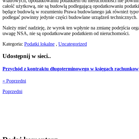
wiatrowych, opodatkowaniu podatkiem od nieruchomości nie powinny po
całość użytkową, nie są budowlą podlegającą opodatkowaniu podatk
będące budowlą w rozumieniu Prawa budowlanego jak również typowe 
podlegać powinny jedynie części budowlane urządzeń technicznych. 
Należy mieć nadzieję, że wyrok ten wpłynie na zmianę podejścia or
uwagę NSA, nie są opodatkowane podatkiem od nieruchomości.
Kategoria:
Podatki lokalne
,
Uncategorized
Udostępnij w sieci..
Przychód z kontraktu długoterminowego w księgach rachunkow
« Poprzedni
Poprzedni