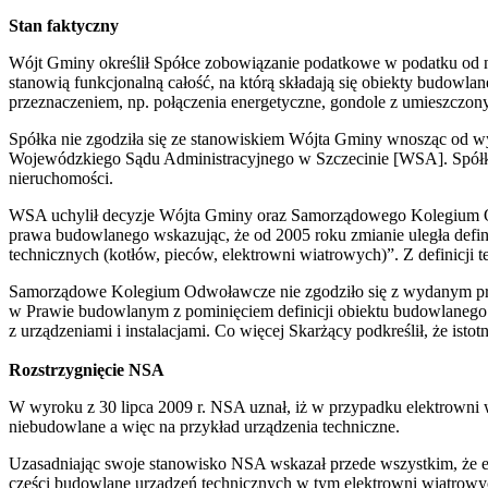
Stan faktyczny
Wójt Gminy określił Spółce zobowiązanie podatkowe w podatku od n
stanowią funkcjonalną całość, na którą składają się obiekty budowla
przeznaczeniem, np. połączenia energetyczne, gondole z umieszczony
Spółka nie zgodziła się ze stanowiskiem Wójta Gminy wnosząc od 
Wojewódzkiego Sądu Administracyjnego w Szczecinie [WSA]. Spółka
nieruchomości.
WSA uchylił decyzje Wójta Gminy oraz Samorządowego Kolegium Odw
prawa budowlanego wskazując, że od 2005 roku zmianie uległa defin
technicznych (kotłów, pieców, elektrowni wiatrowych)”. Z definicji
Samorządowe Kolegium Odwoławcze nie zgodziło się z wydanym przez
w Prawie budowlanym z pominięciem definicji obiektu budowlanego z
z urządzeniami i instalacjami. Co więcej Skarżący podkreślił, że ist
Rozstrzygnięcie NSA
W wyroku z 30 lipca 2009 r. NSA uznał, iż w przypadku elektrowni
niebudowlane a więc na przykład urządzenia techniczne.
Uzasadniając swoje stanowisko NSA wskazał przede wszystkim, że e
części budowlane urządzeń technicznych w tym elektrowni wiatrowyc