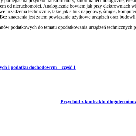
dlegać na przykład transformatory, zbiorniki technologiczne, elektro
iem od nieruchomości. Analogicznie bowiem jak przy elektrowniach w
urządzenia technicznie, takie jak silnik napędowy, śmigła, komputer
Bez znaczenia jest zatem powiązanie użytkowe urządzeń oraz budowli
ganów podatkowych do tematu opodatkowania urządzeń technicznych pod
ych i podatku dochodowym – część 1
Przychód z kontraktu długotermino