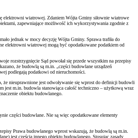
kę elektrowni wiatrowej. Zdaniem Wójta Gminy siłownie wiatrowe
 obiektami, zapewniające możliwość ich wykorzystywania zgodnie z
mało jednak w mocy decyzję Wójta Gminy. Sprawa trafiła do
ane elektrowni wiatrowej mogą być opodatkowane podatkiem od
e rozstrzygnięcie Sąd powołał się przede wszystkim na przepisy
kazano, że budowlą są m.in. „części budowlane urządzeń
owej podlegają podatkowi od nieruchomości.
e nieuprawnione jest odwoływanie się wprost do definicji budowli
m jest m.in. budowla stanowiąca całość techniczno – użytkową wraz
zeznaczenie obiektu budowlanego.
ynie części budowlane. Nie są więc opodatkowane elementy
zepisy Prawa budowlanego wprost wskazują, że budowlą są m.in.
ane) jest częścią innego obiektu budowlanego. Stosując zasady