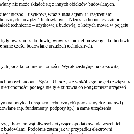
owlany nie może składać się z innych obiektów budowlanych.
ść techniczno – użytkową wraz z instalacjami i urządzeniami.
echnicznych i urządzeń budowlanych. Nieuzasadnione jest zatem
mi całość techniczno – użytkową z budowlą, o których mowa w pojęciu
, były uważane za budowlę, wówczas nie definiowałby jako budowli
e same części budowlane urządzeń technicznych.
ych podatku od nieruchomości. Wyrok zasługuje na całkowitą
uchomości budowli. Spór jaki toczy się wokół tego pojęcia związany
 nieruchomości podlega nie tyle budowla co konglomerat urządzeń
w tym na przykład urządzeń technicznych) powiązanych z budowlą.
owlane (np. fundamenty, podpory itp.), a same urządzenia
zstrzyga bowiem wątpliwości dotyczące opodatkowania wszelkich
z budowlami. Podobnie zatem jak w przypadku elektrowni