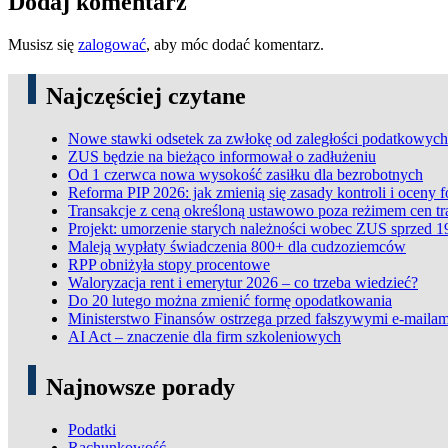
Dodaj komentarz
Musisz się
zalogować
, aby móc dodać komentarz.
Najczęściej czytane
Nowe stawki odsetek za zwłokę od zaległości podatkowych
ZUS będzie na bieżąco informował o zadłużeniu
Od 1 czerwca nowa wysokość zasiłku dla bezrobotnych
Reforma PIP 2026: jak zmienią się zasady kontroli i oceny 
Transakcje z ceną określoną ustawowo poza reżimem cen t
Projekt: umorzenie starych należności wobec ZUS sprzed 1
Maleją wypłaty świadczenia 800+ dla cudzoziemców
RPP obniżyła stopy procentowe
Waloryzacja rent i emerytur 2026 – co trzeba wiedzieć?
Do 20 lutego można zmienić formę opodatkowania
Ministerstwo Finansów ostrzega przed fałszywymi e-mailam
AI Act – znaczenie dla firm szkoleniowych
Najnowsze porady
Podatki
Rachunkowość