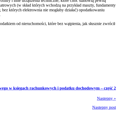
filtry i inne urządzenia techniczne, które choć stanowią pewną
iatrowych (w skład których wchodzą na przykład maszty, fundamenty
, bez których elektrownia nie mogłaby działać) opodatkowaniu
.
atkiem od nieruchomości, które bez wątpienia, jak słusznie zwrócił
wego w księgach rachunkowych i podatku dochodowym – część 2
Następny »
Nastepny post