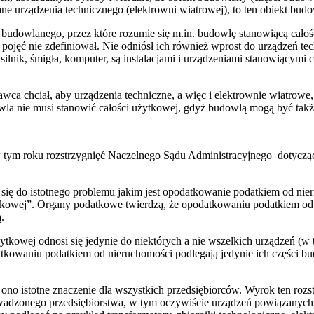
e urządzenia technicznego (elektrowni wiatrowej), to ten obiekt bud
tu budowlanego, przez które rozumie się m.in. budowlę stanowiącą cało
 pojęć nie zdefiniował. Nie odniósł ich również wprost do urządzeń t
k silnik, śmigła, komputer, są instalacjami i urządzeniami stanowiący
a chciał, aby urządzenia techniczne, a więc i elektrownie wiatrowe
la nie musi stanowić całości użytkowej, gdyż budowlą mogą być takż
tym roku rozstrzygnięć Naczelnego Sądu Administracyjnego dotycząc
ię do istotnego problemu jakim jest opodatkowanie podatkiem od nier
żytkowej”. Organy podatkowe twierdzą, że opodatkowaniu podatkiem od
.
ytkowej odnosi się jedynie do niektórych a nie wszelkich urządzeń (
kowaniu podatkiem od nieruchomości podlegają jedynie ich części bud
 ono istotne znaczenie dla wszystkich przedsiębiorców. Wyrok ten ro
dzonego przedsiębiorstwa, w tym oczywiście urządzeń powiązanych 