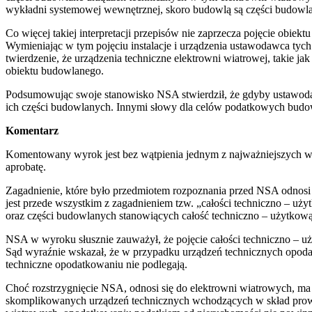
wykładni systemowej wewnętrznej, skoro budowlą są części budowlan
Co więcej takiej interpretacji przepisów nie zaprzecza pojęcie obiek
Wymieniając w tym pojęciu instalacje i urządzenia ustawodawca tych
twierdzenie, że urządzenia techniczne elektrowni wiatrowej, takie ja
obiektu budowlanego.
Podsumowując swoje stanowisko NSA stwierdził, że gdyby ustawodawc
ich części budowlanych. Innymi słowy dla celów podatkowych budow
Komentarz
Komentowany wyrok jest bez wątpienia jednym z najważniejszych w 
aprobatę.
Zagadnienie, które było przedmiotem rozpoznania przed NSA odnosi s
jest przede wszystkim z zagadnieniem tzw. „całości techniczno – u
oraz części budowlanych stanowiących całość techniczno – użytkową
NSA w wyroku słusznie zauważył, że pojęcie całości techniczno – uż
Sąd wyraźnie wskazał, że w przypadku urządzeń technicznych opodat
techniczne opodatkowaniu nie podlegają.
Choć rozstrzygnięcie NSA, odnosi się do elektrowni wiatrowych, ma
skomplikowanych urządzeń technicznych wchodzących w skład prowa