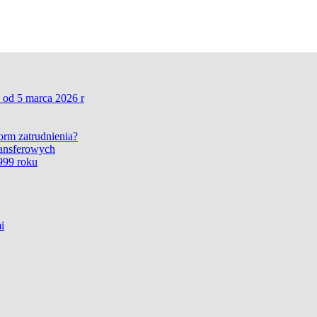
 od 5 marca 2026 r
form zatrudnienia?
ransferowych
999 roku
i