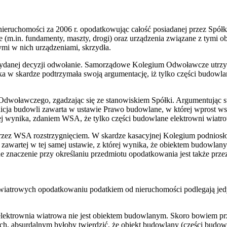
ieruchomości za 2006 r. opodatkowując całość posiadanej przez Spół
ne (m.in. fundamenty, maszty, drogi) oraz urządzenia związane z tymi
mi w nich urządzeniami, skrzydła.
wydanej decyzji odwołanie. Samorządowe Kolegium Odwoławcze utrzy
 w skardze podtrzymała swoją argumentację, iż tylko części budowl
oławczego, zgadzając się ze stanowiskiem Spółki. Argumentując swoj
icja budowli zawarta w ustawie Prawo budowlane, w której wprost ws
 tej wynika, zdaniem WSA, że tylko części budowlane elektrowni wiatr
 WSA rozstrzygnięciem. W skardze kasacyjnej Kolegium podniosło, ż
awartej w tej samej ustawie, z której wynika, że obiektem budowlany
otne znaczenie przy określaniu przedmiotu opodatkowania jest także pr
 wiatrowych opodatkowaniu podatkiem od nieruchomości podlegają jed
lektrownia wiatrowa nie jest obiektem budowlanym. Skoro bowiem pr
h, absurdalnym byłoby twierdzić, że obiekt budowlany (części budowl