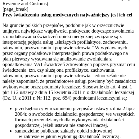
Revenue and Customs).
[page_break]
Przy świadczeniu usług medycznych najważniejszy jest ich cel
Na gruncie polskich przepisów, podobnie jak w orzecznictwie
unijnym, największe wątpliwości praktyczne dotyczące zwolnienia
z opodatkowania świadczeń opieki medycznej związane są z
interpretacją pojęcia usług „służących profilaktyce, zachowaniu,
ratowaniu, przywracaniu i poprawie zdrowia.” W wydawanych
przez organy podatkowe interpretacjach prawa podatkowego na
plan pierwszy wysuwana się analizowanie zwolnienia z
opodatkowania VAT świadczeń zdrowotnych poprzez pryzmat celu
świadczenia, tzn. czy służą ona profilaktyce, zachowaniu,
ratowaniu, przywracaniu i poprawie zdrowia. Jednocześnie nie
należy zapominać, że przedmiotowe usługi powinny być zasadniczo
wykonywane przez podmioty lecznicze. Stosownie do art. 4 ust. 1
pkt 1 i 2 ustawy z dnia 15 kwietnia 2011 r. o działalności leczniczej
(Dz. U. z 2011 r. Nr 112, poz. 654) podmiotami leczniczymi są:
przedsiębiorcy w rozumieniu przepisów ustawy z dnia 2 lipca
2004r. o swobodzie działalności gospodarczej we wszystkich
formach przewidzianych dla wykonywania działalności
gospodarczej, jeżeli ustawa nie stanowi inaczej,
samodzielne publiczne zakłady opieki zdrowotnej
– w zakresie w jakim wykonują działalność leczniczą.