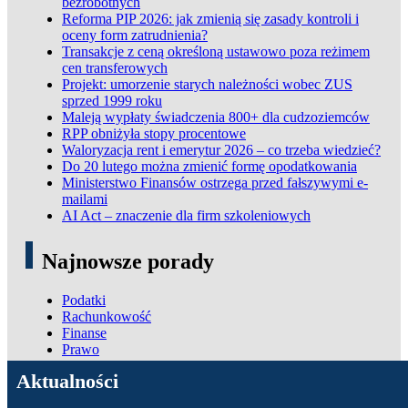
bezrobotnych
Reforma PIP 2026: jak zmienią się zasady kontroli i
oceny form zatrudnienia?
Transakcje z ceną określoną ustawowo poza reżimem
cen transferowych
Projekt: umorzenie starych należności wobec ZUS
sprzed 1999 roku
Maleją wypłaty świadczenia 800+ dla cudzoziemców
RPP obniżyła stopy procentowe
Waloryzacja rent i emerytur 2026 – co trzeba wiedzieć?
Do 20 lutego można zmienić formę opodatkowania
Ministerstwo Finansów ostrzega przed fałszywymi e-
mailami
AI Act – znaczenie dla firm szkoleniowych
Najnowsze porady
Podatki
Rachunkowość
Finanse
Prawo
ADN Podatki
Aktualności