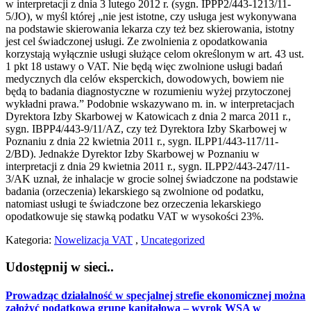
w interpretacji z dnia 3 lutego 2012 r. (sygn. IPPP2/443-1213/11-
5/JO), w myśl której „nie jest istotne, czy usługa jest wykonywana
na podstawie skierowania lekarza czy też bez skierowania, istotny
jest cel świadczonej usługi. Ze zwolnienia z opodatkowania
korzystają wyłącznie usługi służące celom określonym w art. 43 ust.
1 pkt 18 ustawy o VAT. Nie będą więc zwolnione usługi badań
medycznych dla celów eksperckich, dowodowych, bowiem nie
będą to badania diagnostyczne w rozumieniu wyżej przytoczonej
wykładni prawa.” Podobnie wskazywano m. in. w interpretacjach
Dyrektora Izby Skarbowej w Katowicach z dnia 2 marca 2011 r.,
sygn. IBPP4/443-9/11/AZ, czy też Dyrektora Izby Skarbowej w
Poznaniu z dnia 22 kwietnia 2011 r., sygn. ILPP1/443-117/11-
2/BD). Jednakże Dyrektor Izby Skarbowej w Poznaniu w
interpretacji z dnia 29 kwietnia 2011 r., sygn. ILPP2/443-247/11-
3/AK uznał, że inhalacje w grocie solnej świadczone na podstawie
badania (orzeczenia) lekarskiego są zwolnione od podatku,
natomiast usługi te świadczone bez orzeczenia lekarskiego
opodatkowuje się stawką podatku VAT w wysokości 23%.
Kategoria:
Nowelizacja VAT
,
Uncategorized
Udostępnij w sieci..
Prowadząc działalność w specjalnej strefie ekonomicznej można
założyć podatkową grupę kapitałową – wyrok WSA w