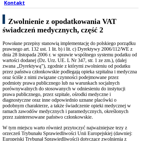
Kontakt
Zwolnienie z opodatkowania VAT
świadczeń medycznych, część 2
Powołane przepisy stanowią implementację do polskiego porządku
prawnego art. 132 ust. 1 lit. b) i lit. c) Dyrektywy 2006/112/WE z
dnia 28 listopada 2006 r. w sprawie wspólnego systemu podatku od
wartości dodanej (Dz. Urz. UE. L Nr 347, str. 1 ze zm.), (dalej
zwana „Dyrektywą”), zgodnie z którymi zwolnieniu od podatku
przez państwa członkowskie podlegają opieka szpitalna i medyczna
oraz ściśle z nimi związane czynności podejmowane przez
podmioty prawa publicznego lub na warunkach socjalnych
porównywalnych do stosowanych w odniesieniu do instytucji
prawa publicznego, przez szpitale, ośrodki medyczne i
diagnostyczne oraz inne odpowiednio uznane placówki o
podobnym charakterze, a także świadczenie opieki medycznej w
ramach zawodów medycznych i paramedycznych, określonych
przez zainteresowane państwo członkowskie.
W tym miejscu warto również przytoczyć najważniejsze tezy z
orzeczeń Trybunału Sprawiedliwości Unii Europejskiej (dawniej:
Europejski Trybunał Sprawiedliwości) dotyczące zwolnienia z