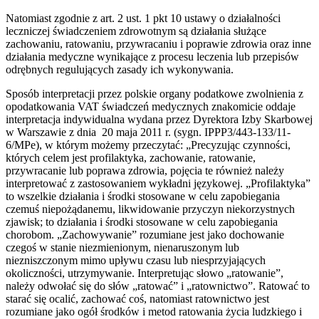
Natomiast zgodnie z art. 2 ust. 1 pkt 10 ustawy o działalności
leczniczej świadczeniem zdrowotnym są działania służące
zachowaniu, ratowaniu, przywracaniu i poprawie zdrowia oraz inne
działania medyczne wynikające z procesu leczenia lub przepisów
odrębnych regulujących zasady ich wykonywania.
Sposób interpretacji przez polskie organy podatkowe zwolnienia z
opodatkowania VAT świadczeń medycznych znakomicie oddaje
interpretacja indywidualna wydana przez Dyrektora Izby Skarbowej
w Warszawie z dnia 20 maja 2011 r. (sygn. IPPP3/443-133/11-
6/MPe), w którym możemy przeczytać: „Precyzując czynności,
których celem jest profilaktyka, zachowanie, ratowanie,
przywracanie lub poprawa zdrowia, pojęcia te również należy
interpretować z zastosowaniem wykładni językowej. „Profilaktyka”
to wszelkie działania i środki stosowane w celu zapobiegania
czemuś niepożądanemu, likwidowanie przyczyn niekorzystnych
zjawisk; to działania i środki stosowane w celu zapobiegania
chorobom. „Zachowywanie” rozumiane jest jako dochowanie
czegoś w stanie niezmienionym, nienaruszonym lub
niezniszczonym mimo upływu czasu lub niesprzyjających
okoliczności, utrzymywanie. Interpretując słowo „ratowanie”,
należy odwołać się do słów „ratować” i „ratownictwo”. Ratować to
starać się ocalić, zachować coś, natomiast ratownictwo jest
rozumiane jako ogół środków i metod ratowania życia ludzkiego i