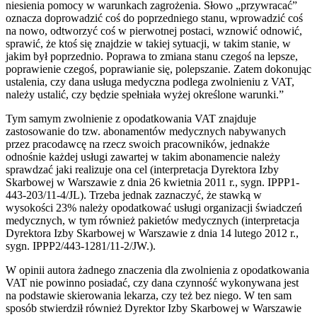
niesienia pomocy w warunkach zagrożenia. Słowo „przywracać”
oznacza doprowadzić coś do poprzedniego stanu, wprowadzić coś
na nowo, odtworzyć coś w pierwotnej postaci, wznowić odnowić,
sprawić, że ktoś się znajdzie w takiej sytuacji, w takim stanie, w
jakim był poprzednio. Poprawa to zmiana stanu czegoś na lepsze,
poprawienie czegoś, poprawianie się, polepszanie. Zatem dokonując
ustalenia, czy dana usługa medyczna podlega zwolnieniu z VAT,
należy ustalić, czy będzie spełniała wyżej określone warunki.”
Tym samym zwolnienie z opodatkowania VAT znajduje
zastosowanie do tzw. abonamentów medycznych nabywanych
przez pracodawcę na rzecz swoich pracowników, jednakże
odnośnie każdej usługi zawartej w takim abonamencie należy
sprawdzać jaki realizuje ona cel (interpretacja Dyrektora Izby
Skarbowej w Warszawie z dnia 26 kwietnia 2011 r., sygn. IPPP1-
443-203/11-4/JL). Trzeba jednak zaznaczyć, że stawką w
wysokości 23% należy opodatkować usługi organizacji świadczeń
medycznych, w tym również pakietów medycznych (interpretacja
Dyrektora Izby Skarbowej w Warszawie z dnia 14 lutego 2012 r.,
sygn. IPPP2/443-1281/11-2/JW.).
W opinii autora żadnego znaczenia dla zwolnienia z opodatkowania
VAT nie powinno posiadać, czy dana czynność wykonywana jest
na podstawie skierowania lekarza, czy też bez niego. W ten sam
sposób stwierdził również Dyrektor Izby Skarbowej w Warszawie