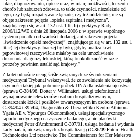
takie, diagnozowaniu, opiece oraz, w miarę możliwości, leczeniu
chorób lub zaburzeń zdrowia, to takie czynności, niezależnie od
tego, czy będą rozpatrywane łącznie, czy też oddzielnie, nie są
objęte zakresem pojęcia „opieka szpitalna i medyczna”,
znajdującego się w art. 132 ust. 1 lit. b) dyrektywy Rady
2006/112/WE z dnia 28 listopada 2006 r. w sprawie wspólnego
systemu podatku od wartości dodanej, ani zakresem pojęcia
„świadczenie opieki medycznej”, znajdującego się w art. 132 ust. 1
lit. c) tej dyrektywy. Inaczej by było, gdyby analiza krwi
pępowinowej rzeczywiście miałaby na celu umożliwienie
dokonania diagnozy lekarskiej, którą to okoliczność w razie
potrzeby powinien ustalić sąd krajowy.”
Z kolei odnośnie usług ściśle związanych ze świadczeniami
medycznymi Trybunał wskazywał, że ze zwolnienia nie korzystają
czynności takiej jak: pobranie próbek DNA dla ustalenia ojcostwa
(sprawa C-384/98, Dotter v. Willimaier), usługi telefoniczne i
wynajmowanie telewizorów osobom hospitalizowanym,
dostarczanie łóżek i posiłków towarzyszącym im osobom (sprawa
C-394/04 i 395/04, Diagnostiko & Therapeftiko Kentro Athinon-
Ygeia AE v. Ypourgos Oikonomikon), usługi specjalistycznego
raportu medycznego na życzenie badanego, a nie placówki
medycznej Peter ďAmbrumenil C-307/01, usługa badania i wydania
karty badań, niezwiązanych z hospitalizacją (C-86/09 Future Health
Technologies Ltd przeciwko The Commissioners for Her Majestys