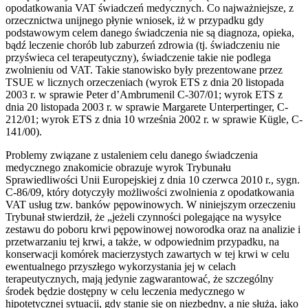
opodatkowania VAT świadczeń medycznych. Co najważniejsze, z
orzecznictwa unijnego płynie wniosek, iż w przypadku gdy
podstawowym celem danego świadczenia nie są diagnoza, opieka,
bądź leczenie chorób lub zaburzeń zdrowia (tj. świadczeniu nie
przyświeca cel terapeutyczny), świadczenie takie nie podlega
zwolnieniu od VAT. Takie stanowisko były prezentowane przez
TSUE w licznych orzeczeniach (wyrok ETS z dnia 20 listopada
2003 r. w sprawie Peter d’Ambrumenil C-307/01; wyrok ETS z
dnia 20 listopada 2003 r. w sprawie Margarete Unterpertinger, C-
212/01; wyrok ETS z dnia 10 września 2002 r. w sprawie Kügle, C-
141/00).
Problemy związane z ustaleniem celu danego świadczenia
medycznego znakomicie obrazuje wyrok Trybunału
Sprawiedliwości Unii Europejskiej z dnia 10 czerwca 2010 r., sygn.
C-86/09, który dotyczyły możliwości zwolnienia z opodatkowania
VAT usług tzw. banków pępowinowych. W niniejszym orzeczeniu
Trybunał stwierdził, że „jeżeli czynności polegające na wysyłce
zestawu do poboru krwi pępowinowej noworodka oraz na analizie i
przetwarzaniu tej krwi, a także, w odpowiednim przypadku, na
konserwacji komórek macierzystych zawartych w tej krwi w celu
ewentualnego przyszłego wykorzystania jej w celach
terapeutycznych, mają jedynie zagwarantować, że szczególny
środek będzie dostępny w celu leczenia medycznego w
hipotetycznej sytuacji, gdy stanie się on niezbędny, a nie służą, jako