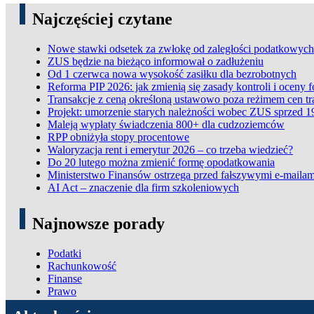
Najczęściej czytane
Nowe stawki odsetek za zwłokę od zaległości podatkowych
ZUS będzie na bieżąco informował o zadłużeniu
Od 1 czerwca nowa wysokość zasiłku dla bezrobotnych
Reforma PIP 2026: jak zmienią się zasady kontroli i oceny 
Transakcje z ceną określoną ustawowo poza reżimem cen t
Projekt: umorzenie starych należności wobec ZUS sprzed 1
Maleją wypłaty świadczenia 800+ dla cudzoziemców
RPP obniżyła stopy procentowe
Waloryzacja rent i emerytur 2026 – co trzeba wiedzieć?
Do 20 lutego można zmienić formę opodatkowania
Ministerstwo Finansów ostrzega przed fałszywymi e-mailam
AI Act – znaczenie dla firm szkoleniowych
Najnowsze porady
Podatki
Rachunkowość
Finanse
Prawo
ADN Podatki