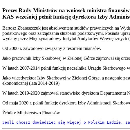
Prezes Rady Ministrów na wniosek ministra finansów
KAS wcześniej pełnił funkcję dyrektora Izby Admini
Bartosz Zbaraszczuk jest absolwentem studiów prawniczych na Wydz
podatkowego oraz zarządzania służbami podatkowymi. Posiada upraw
wydany przez Międzynarodowy Instytut Audytorów Wewnętrznych (I
Od 2000 r. zawodowo związany z resortem finansów.
Jako pracownik Izby Skarbowej w Zielonej Górze zajmował się or
W latach 2007-2014 pełnił funkcję naczelnika Urzędu Skarbowego 
Jako wicedyrektor Izby Skarbowej w Zielonej Górze, a następnie zast
ekonomicznej (lata 2014-2019).
W latach 2019-2020 zajmował stanowisko dyrektora Departamentu N
Od maja 2020 r. pełnił funkcję dyrektora Izby Administracji Skarbo
Źródło: Ministerstwo Finansów
Jeśli chcesz dowiedzieć się więcej o Polskim Ładzie, za