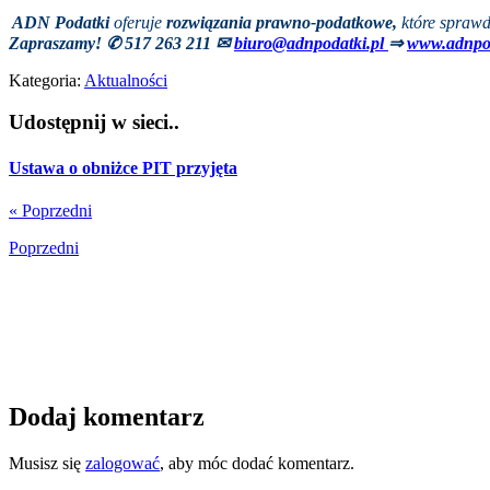
ADN Podatki
oferuje
rozwiązania prawno-podatkowe,
które sprawd
Zapraszamy! ✆ 517 263 211
✉
biuro@adnpodatki.pl
⇒
www.adnpod
Kategoria:
Aktualności
Udostępnij w sieci..
Ustawa o obniżce PIT przyjęta
« Poprzedni
Poprzedni
Dodaj komentarz
Musisz się
zalogować
, aby móc dodać komentarz.