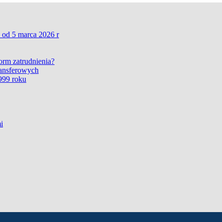
 od 5 marca 2026 r
form zatrudnienia?
ransferowych
999 roku
i