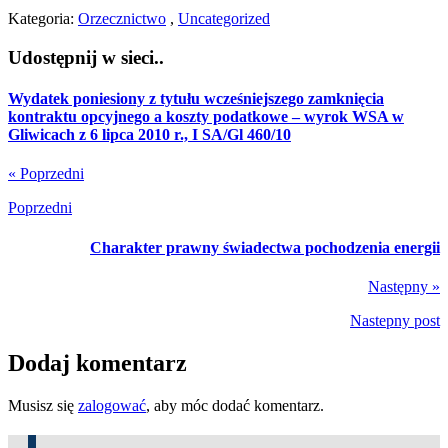
Kategoria:
Orzecznictwo
,
Uncategorized
Udostępnij w sieci..
Wydatek poniesiony z tytułu wcześniejszego zamknięcia
kontraktu opcyjnego a koszty podatkowe – wyrok WSA w
Gliwicach z 6 lipca 2010 r., I SA/Gl 460/10
« Poprzedni
Poprzedni
Charakter prawny świadectwa pochodzenia energii
Następny »
Nastepny post
Dodaj komentarz
Musisz się
zalogować
, aby móc dodać komentarz.