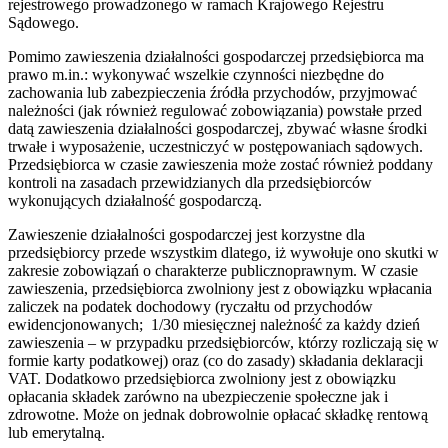
rejestrowego prowadzonego w ramach Krajowego Rejestru
Sądowego.
Pomimo zawieszenia działalności gospodarczej przedsiębiorca ma
prawo m.in.: wykonywać wszelkie czynności niezbędne do
zachowania lub zabezpieczenia źródła przychodów, przyjmować
należności (jak również regulować zobowiązania) powstałe przed
datą zawieszenia działalności gospodarczej, zbywać własne środki
trwałe i wyposażenie, uczestniczyć w postępowaniach sądowych.
Przedsiębiorca w czasie zawieszenia może zostać również poddany
kontroli na zasadach przewidzianych dla przedsiębiorców
wykonujących działalność gospodarczą.
Zawieszenie działalności gospodarczej jest korzystne dla
przedsiębiorcy przede wszystkim dlatego, iż wywołuje ono skutki w
zakresie zobowiązań o charakterze publicznoprawnym. W czasie
zawieszenia, przedsiębiorca zwolniony jest z obowiązku wpłacania
zaliczek na podatek dochodowy (ryczałtu od przychodów
ewidencjonowanych; 1/30 miesięcznej należność za każdy dzień
zawieszenia – w przypadku przedsiębiorców, którzy rozliczają się w
formie karty podatkowej) oraz (co do zasady) składania deklaracji
VAT. Dodatkowo przedsiębiorca zwolniony jest z obowiązku
opłacania składek zarówno na ubezpieczenie społeczne jak i
zdrowotne. Może on jednak dobrowolnie opłacać składkę rentową
lub emerytalną.