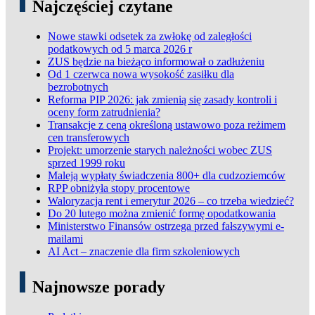
Najczęściej czytane
Nowe stawki odsetek za zwłokę od zaległości
podatkowych od 5 marca 2026 r
ZUS będzie na bieżąco informował o zadłużeniu
Od 1 czerwca nowa wysokość zasiłku dla
bezrobotnych
Reforma PIP 2026: jak zmienią się zasady kontroli i
oceny form zatrudnienia?
Transakcje z ceną określoną ustawowo poza reżimem
cen transferowych
Projekt: umorzenie starych należności wobec ZUS
sprzed 1999 roku
Maleją wypłaty świadczenia 800+ dla cudzoziemców
RPP obniżyła stopy procentowe
Waloryzacja rent i emerytur 2026 – co trzeba wiedzieć?
Do 20 lutego można zmienić formę opodatkowania
Ministerstwo Finansów ostrzega przed fałszywymi e-
mailami
AI Act – znaczenie dla firm szkoleniowych
Najnowsze porady