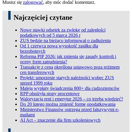
Musisz się
zalogować
, aby móc dodać komentarz.
Najczęściej czytane
Nowe stawki odsetek za zwłokę od zaległości
podatkowych od 5 marca 2026 r
ZUS będzie na bieżąco informował o zadłużeniu
Od 1 czerwca nowa wysokość zasiłku dla
bezrobotnych
Reforma PIP 2026: jak zmienią się zasady kontroli i
oceny form zatrudnienia?
Transakcje z ceną określoną ustawowo poza reżimem
cen transferowych
Projekt: umorzenie starych należności wobec ZUS
sprzed 1999 roku
Maleją wypłaty świadczenia 800+ dla cudzoziemców
RPP obniżyła stopy procentowe
Waloryzacja rent i emerytur 2026 – co trzeba wiedzieć?
Do 20 lutego można zmienić formę opodatkowania
Ministerstwo Finansów ostrzega przed fałszywymi e-
mailami
AI Act – znaczenie dla firm szkoleniowych