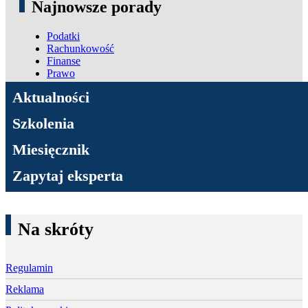
Najnowsze porady
Podatki
Rachunkowość
Finanse
Prawo
ADN Podatki
Aktualności
Szkolenia
Miesięcznik
Zapytaj eksperta
Na skróty
Regulamin
Reklama