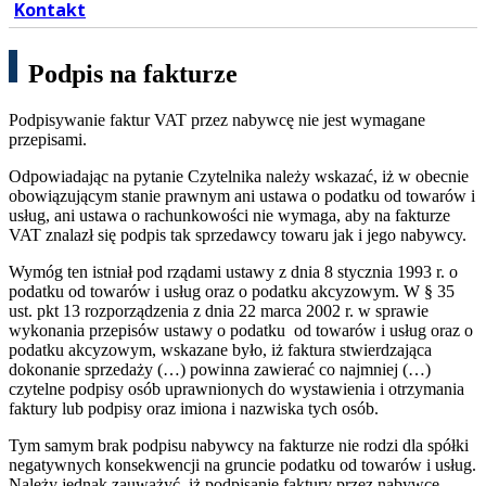
Kontakt
Podpis na fakturze
Podpisywanie faktur VAT przez nabywcę nie jest wymagane
przepisami.
Odpowiadając na pytanie Czytelnika należy wskazać, iż w obecnie
obowiązującym stanie prawnym ani ustawa o podatku od towarów i
usług, ani ustawa o rachunkowości nie wymaga, aby na fakturze
VAT znalazł się podpis tak sprzedawcy towaru jak i jego nabywcy.
Wymóg ten istniał pod rządami ustawy z dnia 8 stycznia 1993 r. o
podatku od towarów i usług oraz o podatku akcyzowym. W § 35
ust. pkt 13 rozporządzenia z dnia 22 marca 2002 r. w sprawie
wykonania przepisów ustawy o podatku od towarów i usług oraz o
podatku akcyzowym, wskazane było, iż faktura stwierdzająca
dokonanie sprzedaży (…) powinna zawierać co najmniej (…)
czytelne podpisy osób uprawnionych do wystawienia i otrzymania
faktury lub podpisy oraz imiona i nazwiska tych osób.
Tym samym brak podpisu nabywcy na fakturze nie rodzi dla spółki
negatywnych konsekwencji na gruncie podatku od towarów i usług.
Należy jednak zauważyć, iż podpisanie faktury przez nabywcę