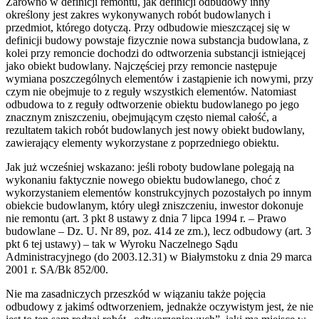
Zarówno w definicji remontu, jak definicji odbudowy inny
określony jest zakres wykonywanych robót budowlanych i
przedmiot, którego dotyczą. Przy odbudowie mieszczącej się w
definicji budowy powstaje fizycznie nowa substancja budowlana, z
kolei przy remoncie dochodzi do odtworzenia substancji istniejącej
jako obiekt budowlany. Najczęściej przy remoncie następuje
wymiana poszczególnych elementów i zastąpienie ich nowymi, przy
czym nie obejmuje to z reguły wszystkich elementów. Natomiast
odbudowa to z reguły odtworzenie obiektu budowlanego po jego
znacznym zniszczeniu, obejmującym często niemal całość, a
rezultatem takich robót budowlanych jest nowy obiekt budowlany,
zawierający elementy wykorzystane z poprzedniego obiektu.
Jak już wcześniej wskazano: jeśli roboty budowlane polegają na
wykonaniu faktycznie nowego obiektu budowlanego, choć z
wykorzystaniem elementów konstrukcyjnych pozostałych po innym
obiekcie budowlanym, który uległ zniszczeniu, inwestor dokonuje
nie remontu (art. 3 pkt 8 ustawy z dnia 7 lipca 1994 r. – Prawo
budowlane – Dz. U. Nr 89, poz. 414 ze zm.), lecz odbudowy (art. 3
pkt 6 tej ustawy) – tak w Wyroku Naczelnego Sądu
Administracyjnego (do 2003.12.31) w Białymstoku z dnia 29 marca
2001 r. SA/Bk 852/00.
Nie ma zasadniczych przeszkód w wiązaniu także pojęcia
odbudowy z jakimś odtworzeniem, jednakże oczywistym jest, że nie