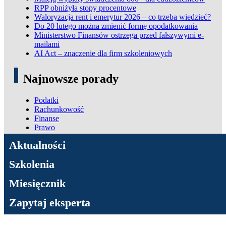
RPP obniżyła stopy procentowe
Waloryzacja rent i emerytur 2026 – co trzeba wiedzieć?
Do 20 lutego można zmienić formę opodatkowania
Ministerstwo Finansów ostrzega przed fałszywymi e-
mailami
AI Act – znaczenie dla firm szkoleniowych
Najnowsze porady
Podatki
Rachunkowość
Finanse
Prawo
ADN Podatki
Aktualności
Szkolenia
Miesięcznik
Zapytaj eksperta