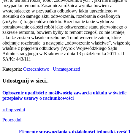
jest to ten sam rodzaj robót „odtworzeniowych”, jaki ma miejsce w
przypadku remontu. Zasadnicza różnica wynika bowiem z
występującego w przypadku odbudowy faktu uprzedniego w
stosunku do samego aktu odtworzenia, rozebrania określonych
(zużytych) fragmentów obiektu. Rozebranie takie wyklucza
potraktowanie całości robót jako odtworzenie stanu pierwotnego o
zakresie remontu, bowiem byłby to remont czegoś, co nie istnieje,
jako że zostało właśnie rozebrane. To odtworzenie zatem, które
obejmuje rozebranie, a następnie „odtworzenie właściwe”, wiąże się
właśnie z pojęciem odbudowy (Wyrok Wojewódzkiego Sądu
Administracyjnego w Krakowie z dnia 13 października 2011 r. II
SA/Kr 443/11).
Kategoria:
Orzecznictwo
,
Uncategorized
Udostępnij w sieci..
Ogłoszenie upadłości z możliwością zawarcia układu w świetle
przepisów ustawy o rachunkowości
« Poprzedni
Poprzedni
Elementy sprawozdania z działalności jednostki, część 1