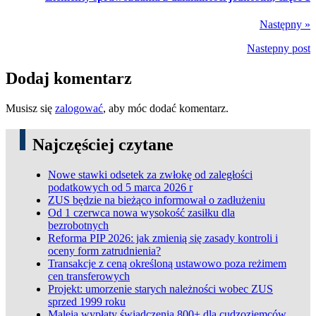
Następny »
Nastepny post
Dodaj komentarz
Musisz się
zalogować
, aby móc dodać komentarz.
Najczęściej czytane
Nowe stawki odsetek za zwłokę od zaległości
podatkowych od 5 marca 2026 r
ZUS będzie na bieżąco informował o zadłużeniu
Od 1 czerwca nowa wysokość zasiłku dla
bezrobotnych
Reforma PIP 2026: jak zmienią się zasady kontroli i
oceny form zatrudnienia?
Transakcje z ceną określoną ustawowo poza reżimem
cen transferowych
Projekt: umorzenie starych należności wobec ZUS
sprzed 1999 roku
Maleją wypłaty świadczenia 800+ dla cudzoziemców