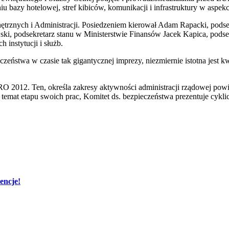
bazy hotelowej, stref kibiców, komunikacji i infrastruktury w aspekc
ętrznych i Administracji. Posiedzeniem kierował Adam Rapacki, pods
wski, podsekretarz stanu w Ministerstwie Finansów Jacek Kapica, pod
 instytucji i służb.
ństwa w czasie tak gigantycznej imprezy, niezmiernie istotna jest kw
 2012. Ten, określa zakresy aktywności administracji rządowej powi
emat etapu swoich prac, Komitet ds. bezpieczeństwa prezentuje cykli
encje!