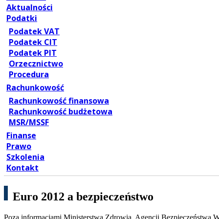
Aktualności
Podatki
Podatek VAT
Podatek CIT
Podatek PIT
Orzecznictwo
Procedura
Rachunkowość
Rachunkowość finansowa
Rachunkowość budżetowa
MSR/MSSF
Finanse
Prawo
Szkolenia
Kontakt
Euro 2012 a bezpieczeństwo
Poza informacjami Ministerstwa Zdrowia, Agencji Bezpieczeństwa W