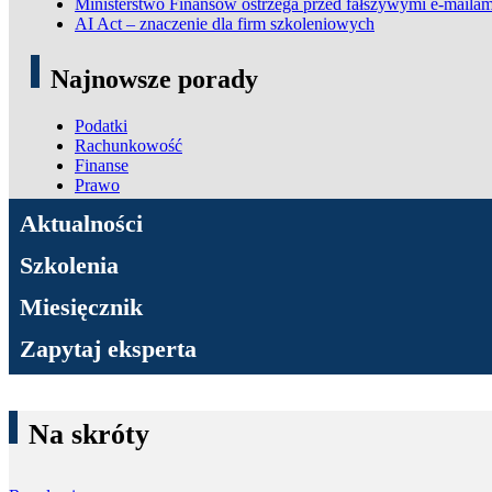
Ministerstwo Finansów ostrzega przed fałszywymi e-mailam
AI Act – znaczenie dla firm szkoleniowych
Najnowsze porady
Podatki
Rachunkowość
Finanse
Prawo
ADN Podatki
Aktualności
Szkolenia
Miesięcznik
Zapytaj eksperta
Na skróty