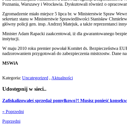
Poznania, Warszawy i Wrocławia. Dyskutowali również o opracowaniu 
Zgromadzenie miało miejsce 5 lipca br. w Ministerstwie Spraw Wewn
sekretarz stanu w Ministerstwie Sprawiedliwości Stanisław Chmiele
główny policji gen. insp. Andrzej Matejuk, a także reprezentanci innych
Minister Adam Rapacki zaakcentował, iż dla gwarantowanego bezpiecze
instytucji.
W maju 2010 roku premier powołał Komitet ds. Bezpieczeństwa EURO
nadzorowaniem przygotowań do zabezpieczenia mistrzostw. Dane na t
MSWiA
Kategoria:
Uncategorized
,
Aktualności
Udostępnij w sieci..
Zafiskalizowałeś sprzedaż pomyłkowo?! Musisz ponieść konsekw
« Poprzedni
Poprzedni