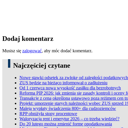
Dodaj komentarz
Musisz się
zalogować
, aby móc dodać komentarz.
Najczęściej czytane
Nowe stawki odsetek za zwłokę od zaległości podatkowych
ZUS będzie na bieżąco informował o zadłużeniu
Od 1 czerwca nowa wysokość zasiłku dla bezrobotnych
Reforma PIP 2026: jak zmienią się zasady kontroli i oceny 
Transakcje z ceną określoną ustawowo poza reżimem cen t
Projekt: umorzenie starych należności wobec ZUS sprzed 1
Maleją wypłaty świadczenia 800+ dla cudzoziemców
RPP obniżyła stopy procentowe
Waloryzacja rent i emerytur 2026 – co trzeba wiedzieć?
Do 20 lutego można zmienić formę opodatkowania