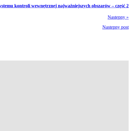
ystemu kontroli wewnętrznej najważniejszych obszarów – część 2
Następny »
Nastepny post