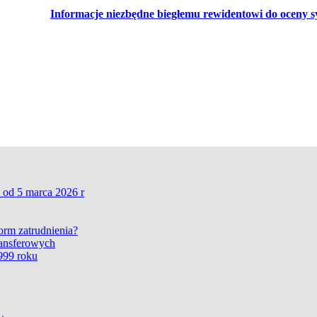
Informacje niezbędne biegłemu rewidentowi do oceny s
 od 5 marca 2026 r
form zatrudnienia?
ransferowych
999 roku