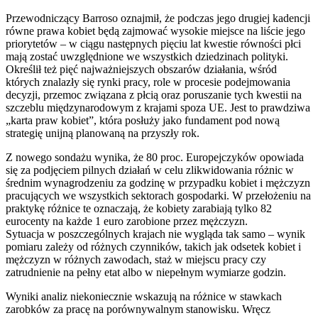
Przewodniczący Barroso oznajmił, że podczas jego drugiej kadencji
równe prawa kobiet będą zajmować wysokie miejsce na liście jego
priorytetów – w ciągu następnych pięciu lat kwestie równości płci
mają zostać uwzględnione we wszystkich dziedzinach polityki.
Określił też pięć najważniejszych obszarów działania, wśród
których znalazły się rynki pracy, role w procesie podejmowania
decyzji, przemoc związana z płcią oraz poruszanie tych kwestii na
szczeblu międzynarodowym z krajami spoza UE. Jest to prawdziwa
„karta praw kobiet”, która posłuży jako fundament pod nową
strategię unijną planowaną na przyszły rok.
Z nowego sondażu wynika, że 80 proc. Europejczyków opowiada
się za podjęciem pilnych działań w celu zlikwidowania różnic w
średnim wynagrodzeniu za godzinę w przypadku kobiet i mężczyzn
pracujących we wszystkich sektorach gospodarki. W przełożeniu na
praktykę różnice te oznaczają, że kobiety zarabiają tylko 82
eurocenty na każde 1 euro zarobione przez mężczyzn.
Sytuacja w poszczególnych krajach nie wygląda tak samo – wynik
pomiaru zależy od różnych czynników, takich jak odsetek kobiet i
mężczyzn w różnych zawodach, staż w miejscu pracy czy
zatrudnienie na pełny etat albo w niepełnym wymiarze godzin.
Wyniki analiz niekoniecznie wskazują na różnice w stawkach
zarobków za pracę na porównywalnym stanowisku. Wręcz