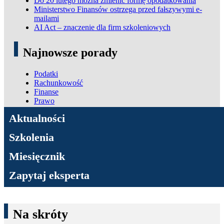
Do 20 lutego można zmienić formę opodatkowania
Ministerstwo Finansów ostrzega przed fałszywymi e-
mailami
AI Act – znaczenie dla firm szkoleniowych
Najnowsze porady
Podatki
Rachunkowość
Finanse
Prawo
ADN Podatki
Aktualności
Szkolenia
Miesięcznik
Zapytaj eksperta
Na skróty