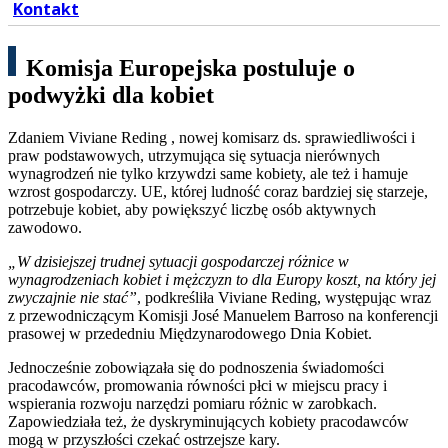
Kontakt
Komisja Europejska postuluje o
podwyżki dla kobiet
Zdaniem Viviane Reding , nowej komisarz ds. sprawiedliwości i
praw podstawowych, utrzymująca się sytuacja nierównych
wynagrodzeń nie tylko krzywdzi same kobiety, ale też i hamuje
wzrost gospodarczy. UE, której ludność coraz bardziej się starzeje,
potrzebuje kobiet, aby powiększyć liczbę osób aktywnych
zawodowo.
„W dzisiejszej trudnej sytuacji gospodarczej różnice w
wynagrodzeniach kobiet i mężczyzn to dla Europy koszt, na który jej
zwyczajnie nie stać”
, podkreśliła Viviane Reding, występując wraz
z przewodniczącym Komisji José Manuelem Barroso na konferencji
prasowej w przededniu Międzynarodowego Dnia Kobiet.
Jednocześnie zobowiązała się do podnoszenia świadomości
pracodawców, promowania równości płci w miejscu pracy i
wspierania rozwoju narzędzi pomiaru różnic w zarobkach.
Zapowiedziała też, że dyskryminujących kobiety pracodawców
mogą w przyszłości czekać ostrzejsze kary.