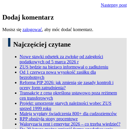
Nastepny post
Dodaj komentarz
Musisz się
zalogować
, aby móc dodać komentarz.
Najczęściej czytane
Nowe stawki odsetek za zwłokę od zaległości
podatkowych od 5 marca 2026 r
ZUS będzie na bieżąco informował o zadłużeniu
Od 1 czerwca nowa wysokość zasiłku dla
bezrobotnych
Reforma PIP 2026: jak zmienią się zasady kontroli i
oceny form zatrudnienia?
Transakcje z ceną określoną ustawowo poza reżimem
cen transferowych
Projekt: umorzenie starych należności wobec ZUS
sprzed 1999 roku
Maleją wypłaty świadczenia 800+ dla cudzoziemców
RPP obniżyła stopy procentowe
Waloryzacja rent i emerytur 2026 – co trzeba wiedzieć?