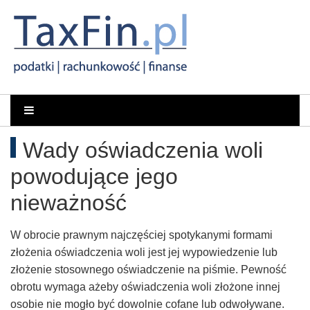
Rachunkowość,
Portal
dla
Podatki,
Wady oświadczenia woli
księgowych
VAT,
powodujące jego
Orzeczenia
nieważność
NSA
W obrocie prawnym najczęściej spotykanymi formami
złożenia oświadczenia woli jest jej wypowiedzenie lub
i
złożenie stosownego oświadczenie na piśmie. Pewność
obrotu wymaga ażeby oświadczenia woli złożone innej
WSA
osobie nie mogło być dowolnie cofane lub odwoływane.