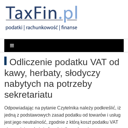
Rachunkowość,
Portal
dla
Podatki,
Odliczenie podatku VAT od
księgowych
VAT,
kawy, herbaty, słodyczy
Orzeczenia
nabytych na potrzeby
sekretariatu
NSA
i
Odpowiadając na pytanie Czytelnika należy podkreślić, iż
jedną z podstawowych zasad podatku od towarów i usług
WSA
jest jego neutralność, zgodnie z którą koszt podatku VAT