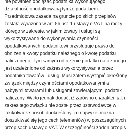
nie powinien obciążać podatnika wykonującego
–
działalność opodatkowaną tymże podatkiem.
Przedmiotowa zasada na gruncie polskich przepisów
Taxfin.pl
została wyrażona w art. 86 ust. 1 ustawy o VAT, na mocy
którego w zakresie, w jakim towary i usługi są
wykorzystywane do wykonywania czynności
opodatkowanych, podatnikowi przysługuje prawo do
obniżenia kwoty podatku należnego o kwotę podatku
naliczonego. Tym samym odliczenie podatku naliczonego
jest uzależnione od zakresu wykorzystywania przez
podatnika towarów i usług. Musi zatem wystąpić określony
związek między czynnościami opodatkowanymi a
nabytymi towarami lub usługami zawierającymi podatek
naliczony. Warto jednak dodać, iż zarówno charakter, jak i
zakres tego związku nie został przez ustawodawcę w
jakikolwiek sposób dookreślony, co najwyżej można
doszukiwać się jego cech (elementów) w poszczególnych
przepisach ustawy o VAT. W szczególności żaden przepis