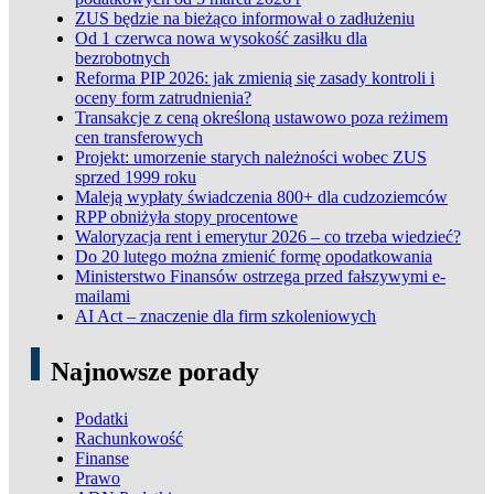
ZUS będzie na bieżąco informował o zadłużeniu
Od 1 czerwca nowa wysokość zasiłku dla
bezrobotnych
Reforma PIP 2026: jak zmienią się zasady kontroli i
oceny form zatrudnienia?
Transakcje z ceną określoną ustawowo poza reżimem
cen transferowych
Projekt: umorzenie starych należności wobec ZUS
sprzed 1999 roku
Maleją wypłaty świadczenia 800+ dla cudzoziemców
RPP obniżyła stopy procentowe
Waloryzacja rent i emerytur 2026 – co trzeba wiedzieć?
Do 20 lutego można zmienić formę opodatkowania
Ministerstwo Finansów ostrzega przed fałszywymi e-
mailami
AI Act – znaczenie dla firm szkoleniowych
Najnowsze porady
Podatki
Rachunkowość
Finanse
Prawo