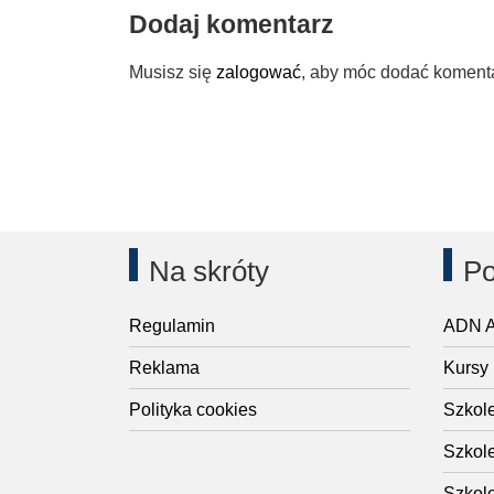
Dodaj komentarz
Musisz się
zalogować
, aby móc dodać koment
Na skróty
Po
Regulamin
ADN A
Reklama
Kursy
Polityka cookies
Szkol
Szkol
Szkol