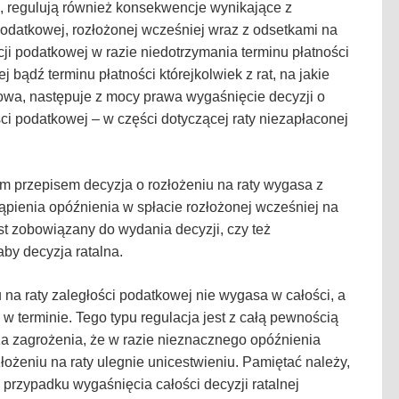
j, regulują również konsekwencje wynikające z
podatkowej, rozłożonej wcześniej wraz z odsetkami na
cji podatkowej w razie niedotrzymania terminu płatności
bądź terminu płatności którejkolwiek z rat, na jakie
kowa, następuje z mocy prawa wygaśnięcie decyzji o
ści podatkowej – w części dotyczącej raty niezapłaconej
m przepisem decyzja o rozłożeniu na raty wygasa z
pienia opóźnienia w spłacie rozłożonej wcześniej na
est zobowiązany do wydania decyzji, czy też
by decyzja ratalna.
u na raty zaległości podatkowej nie wygasa w całości, a
 w terminie. Tego typu regulacja jest z całą pewnością
za zagrożenia, że w razie nieznacznego opóźnienia
złożeniu na raty ulegnie unicestwieniu. Pamiętać należy,
przypadku wygaśnięcia całości decyzji ratalnej