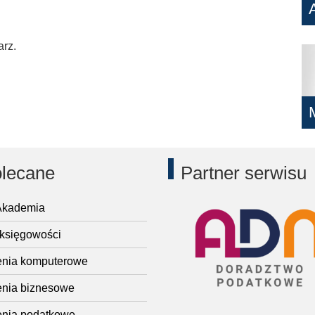
arz.
lecane
Partner serwisu
kademia
 księgowości
enia komputerowe
enia biznesowe
enia podatkowe