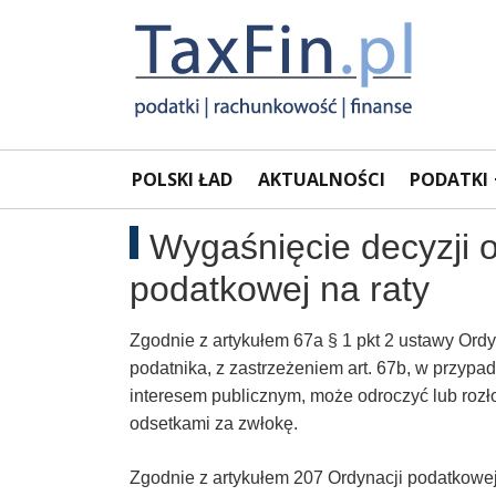
Rachunkowość,
Portal
POLSKI ŁAD
AKTUALNOŚCI
PODATKI
dla
Podatki,
księgowych
Wygaśnięcie decyzji o
VAT,
podatkowej na raty
Orzeczenia
Zgodnie z artykułem 67a § 1 pkt 2 ustawy Or
NSA
podatnika, z zastrzeżeniem art. 67b, w przyp
interesem publicznym, może odroczyć lub rozło
i
odsetkami za zwłokę.
WSA
Zgodnie z artykułem 207 Ordynacji podatkowe