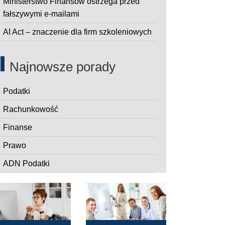
Ministerstwo Finansów ostrzega przed
fałszywymi e-mailami
AI Act – znaczenie dla firm szkoleniowych
Najnowsze porady
Podatki
Rachunkowość
Finanse
Prawo
ADN Podatki
pny