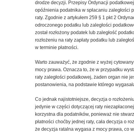
drodze decyzji. Przepisy Ordynacji podatkowe
–
opóźnienia podatnika w spłacaniu zaległości 
raty. Zgodnie z artykułem 259 § 1 pkt 2 Ordyna
Taxfin.pl
odroczonego podatku lub zaległości podatkowej 
został rozłożony podatek lub zaległość podat
rozłożeniu na raty zapłaty podatku lub zaległo
w terminie płatności.
Warto zauważyć, że zgodnie z wyżej cytowany
mocy prawa. Oznacza to, że w przypadku wystą
raty zaległości podatkowej, żaden organ nie j
postanowienia, na podstawie którego wygasała
Co jednak najistotniejsze, decyzja o rozłożeni
jedynie w części dotyczącej raty niezapłaconej
korzystna dla podatników, ponieważ nie stwar
płatności choćby jednej raty, cała decyzja o ro
że decyzja ratalna wygasa z mocy prawa, co w 