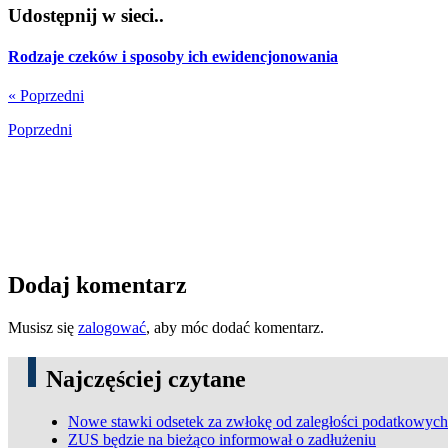
Udostępnij w sieci..
Rodzaje czeków i sposoby ich ewidencjonowania
« Poprzedni
Poprzedni
Dodaj komentarz
Musisz się
zalogować
, aby móc dodać komentarz.
Najczęściej czytane
Nowe stawki odsetek za zwłokę od zaległości podatkowych
ZUS będzie na bieżąco informował o zadłużeniu