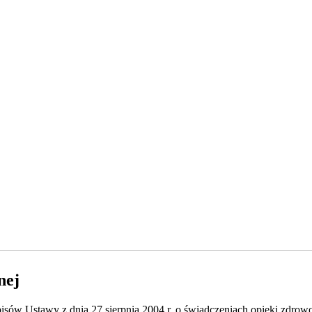
nej
isów Ustawy z dnia 27 sierpnia 2004 r. o świadczeniach opieki zdrowo