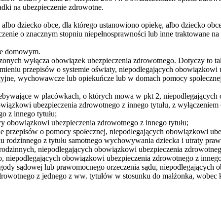
kładki na ubezpieczenie zdrowotne.
lbo dziecko obce, dla którego ustanowiono opiekę, albo dziecko obce w
orzeczenie o znacznym stopniu niepełnosprawności lub inne traktowane n
wie domowym.
czonych wyłącza obowiązek ubezpieczenia zdrowotnego. Dotyczy to ta
umieniu przepisów o systemie oświaty, niepodlegających obowiązkowi 
zacyjne, wychowawcze lub opiekuńcze lub w domach pomocy społeczne
przebywające w placówkach, o których mowa w pkt 2, niepodlegających
owiązkowi ubezpieczenia zdrowotnego z innego tytułu, z wyłączeniem os
o z innego tytułu;
jący obowiązkowi ubezpieczenia zdrowotnego z innego tytułu;
e przepisów o pomocy społecznej, niepodlegających obowiązkowi ubez
iłku rodzinnego z tytułu samotnego wychowywania dziecka i utraty pr
 rodzinnych, niepodlegających obowiązkowi ubezpieczenia zdrowotnego
, niepodlegających obowiązkowi ubezpieczenia zdrowotnego z innego 
gody sądowej lub prawomocnego orzeczenia sądu, niepodlegających o
zdrowotnego z jednego z ww. tytułów w stosunku do małżonka, wobec