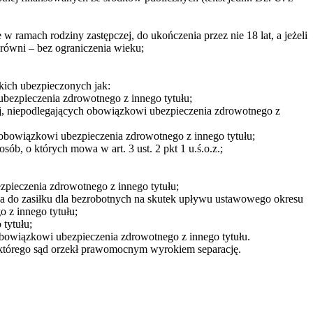
 ramach rodziny zastępczej, do ukończenia przez nie 18 lat, a jeżeli
a równi – bez ograniczenia wieku;
kich ubezpieczonych jak:
ubezpieczenia zdrowotnego z innego tytułu;
j, niepodlegających obowiązkowi ubezpieczenia zdrowotnego z
 obowiązkowi ubezpieczenia zdrowotnego z innego tytułu;
ób, o których mowa w art. 3 ust. 2 pkt 1 u.ś.o.z.;
pieczenia zdrowotnego z innego tytułu;
awa do zasiłku dla bezrobotnych na skutek upływu ustawowego okresu
 z innego tytułu;
tytułu;
bowiązkowi ubezpieczenia zdrowotnego z innego tytułu.
 którego sąd orzekł prawomocnym wyrokiem separację.