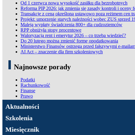
Od 1 czerwca nowa wysokość zasiłku dla bezrobotnych
Reforma PIP 2026: jak zmienią się zasady kontroli i oceny 
Transakcje z ceną określoną ustawowo poza reżimem cen t
Projekt: umorzenie starych należności wobec ZUS sprzed 1
Maleją wypłaty świadczenia 800+ dla cudzoziemców
RPP obniżyła stopy procentowe
Waloryzacja rent i emerytur 2026 – co trzeba wiedzieć?
Do 20 lutego można zmienić formę opodatkowania
Ministerstwo Finansów ostrzega przed fałszywymi e-mailam
AI Act – znaczenie dla firm szkoleniowych
Najnowsze porady
Podatki
Rachunkowość
Finanse
Prawo
ADN Podatki
Aktualności
Szkolenia
Miesięcznik