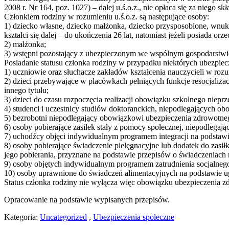
2008 r. Nr 164, poz. 1027) – dalej u.ś.o.z., nie opłaca się za niego s
Członkiem rodziny w rozumieniu u.ś.o.z. są następujące osoby:
1) dziecko własne, dziecko małżonka, dziecko przysposobione, wnuk a
kształci się dalej – do ukończenia 26 lat, natomiast jeżeli posiada 
2) małżonka;
3) wstępni pozostający z ubezpieczonym we wspólnym gospodarst
Posiadanie statusu członka rodziny w przypadku niektórych ubezpie
1) uczniowie oraz słuchacze zakładów kształcenia nauczycieli w roz
2) dzieci przebywające w placówkach pełniących funkcje resocjali
innego tytułu;
3) dzieci do czasu rozpoczęcia realizacji obowiązku szkolnego nie
4) studenci i uczestnicy studiów doktoranckich, niepodlegających ob
5) bezrobotni niepodlegający obowiązkowi ubezpieczenia zdrowotneg
6) osoby pobierające zasiłek stały z pomocy społecznej, niepodlega
7) uchodźcy objęci indywidualnym programem integracji na podstawi
8) osoby pobierające świadczenie pielęgnacyjne lub dodatek do zas
jego pobierania, przyznane na podstawie przepisów o świadczeniach
9) osoby objętych indywidualnym programem zatrudnienia socjalnego
10) osoby uprawnione do świadczeń alimentacyjnych na podstawie u
Status członka rodziny nie wyłącza więc obowiązku ubezpieczenia 
Opracowanie na podstawie wypisanych przepisów.
Kategoria:
Uncategorized
,
Ubezpieczenia społeczne