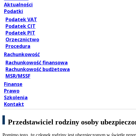
Aktualności
Podatki
Podatek VAT
Podatek CIT
Podatek PIT
Orzecznictwo
Procedura
Rachunkowość
Rachunkowość finansowa
Rachunkowość budżetowa
MSR/MSSF
Finanse
Prawo
Szkolenia
Kontakt
Przedstawiciel rodziny osoby ubezpieczo
Pomimo tego, że członek rodziny jest ubezpieczonym w świetle przep