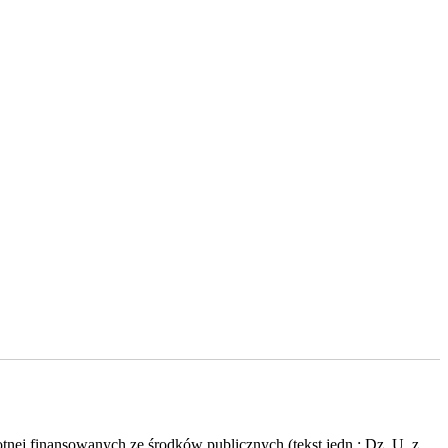
tnej finansowanych ze środków publicznych (tekst jedn.: Dz. U. z