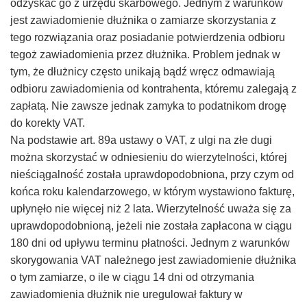
odzyskać go z urzędu skarbowego. Jednym z warunków
–
jest zawiadomienie dłużnika o zamiarze skorzystania z
tego rozwiązania oraz posiadanie potwierdzenia odbioru
Taxfin.pl
tegoż zawiadomienia przez dłużnika. Problem jednak w
tym, że dłużnicy często unikają bądź wręcz odmawiają
odbioru zawiadomienia od kontrahenta, któremu zalegają z
zapłatą. Nie zawsze jednak zamyka to podatnikom drogę
do korekty VAT.
Na podstawie art. 89a ustawy o VAT, z ulgi na złe dugi
można skorzystać w odniesieniu do wierzytelności, której
nieściągalność została uprawdopodobniona, przy czym od
końca roku kalendarzowego, w którym wystawiono fakturę,
upłynęło nie więcej niż 2 lata. Wierzytelność uważa się za
uprawdopodobnioną, jeżeli nie została zapłacona w ciągu
180 dni od upływu terminu płatności. Jednym z warunków
skorygowania VAT należnego jest zawiadomienie dłużnika
o tym zamiarze, o ile w ciągu 14 dni od otrzymania
zawiadomienia dłużnik nie uregulował faktury w