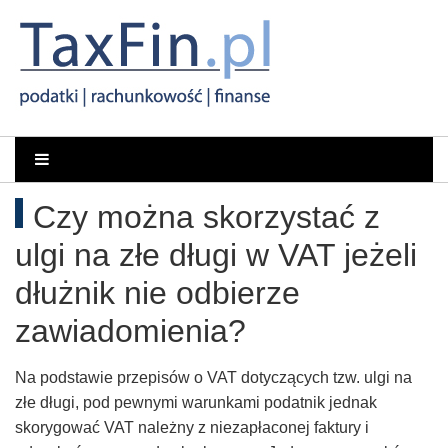
Rachunkowość,
Portal
dla
Podatki,
Czy można skorzystać z
księgowych
VAT,
ulgi na złe długi w VAT jeżeli
Orzeczenia
dłużnik nie odbierze
zawiadomienia?
NSA
i
Na podstawie przepisów o VAT dotyczących tzw. ulgi na
złe długi, pod pewnymi warunkami podatnik jednak
WSA
skorygować VAT należny z niezapłaconej faktury i