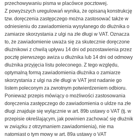
przechowywaniu pisma w placówce pocztowej.
Z powyższych uregulowań wynika, że opisaną konstrukcję
tzw. doręczenia zastępczego można zastosować także w
odniesieniu do zawiadomienia wysyłanego do dłużnika o
zamiarze skorzystania z ulgi na złe długi w VAT. Oznacza
to, że zawiadomienie uważa się za skutecznie doręczone
dłużnikowi z chwilą upływu 14 dni od pozostawienia przez
pocztę pierwszego awiza u dłużnika lub 14 dni od odmowy
dłużnika przyjęcia listu poleconego. Z tego względu,
optymalną formą zawiadomienia dłużnika o zamiarze
skorzystania z ulgi na złe długi w VAT jest nadanie go
listem poleconym za zwrotnym potwierdzeniem odbioru.
Ponieważ przepis mówiący o możliwości zastosowania
doręczenia zastępczego do zawiadomienia o uldze na złe
długi znajduje się wyłącznie w art. 89b ustawy o VAT (tj. w
przepisie określającym, jak powinien zachować się dłużnik
w związku z otrzymaniem zawiadomienia), nie ma
natomiast o tym mowy w art. 89a ustawy o VAT