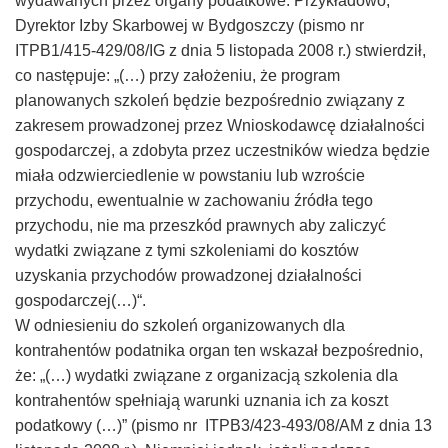
wydawanych przez organy podatkowe. Przykładowo,
Dyrektor Izby Skarbowej w Bydgoszczy (pismo nr
ITPB1/415-429/08/IG z dnia 5 listopada 2008 r.) stwierdził,
co następuje: „(…) przy założeniu, że program
planowanych szkoleń będzie bezpośrednio związany z
zakresem prowadzonej przez Wnioskodawcę działalności
gospodarczej, a zdobyta przez uczestników wiedza będzie
miała odzwierciedlenie w powstaniu lub wzroście
przychodu, ewentualnie w zachowaniu źródła tego
przychodu, nie ma przeszkód prawnych aby zaliczyć
wydatki związane z tymi szkoleniami do kosztów
uzyskania przychodów prowadzonej działalności
gospodarczej(…)“.
W odniesieniu do szkoleń organizowanych dla
kontrahentów podatnika organ ten wskazał bezpośrednio,
że: „(…) wydatki związane z organizacją szkolenia dla
kontrahentów spełniają warunki uznania ich za koszt
podatkowy (…)” (pismo nr ITPB3/423-493/08/AM z dnia 13