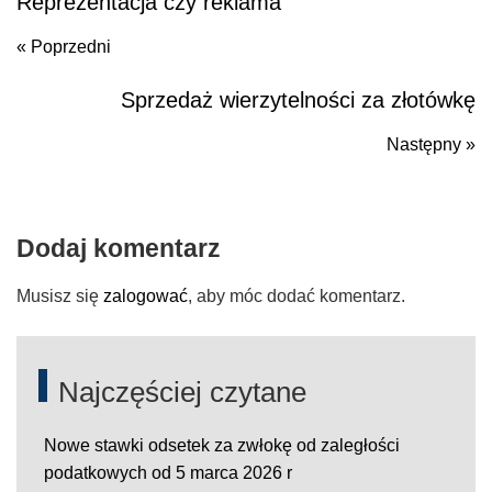
Reprezentacja czy reklama
« Poprzedni
Sprzedaż wierzytelności za złotówkę
Poprzedni
Następny »
N
po
Dodaj komentarz
Musisz się
zalogować
, aby móc dodać komentarz.
Najczęściej czytane
Nowe stawki odsetek za zwłokę od zaległości
podatkowych od 5 marca 2026 r