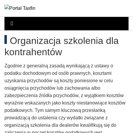
Rachunkowość,
Portal
dla
Podatki,
Organizacja szkolenia dla
księgowych
VAT,
kontrahentów
Orzeczenia
Zgodnie z generalną zasadą wynikającą z ustawy o
NSA
podatku dochodowym od osób prawnych, kosztami
uzyskania przychodów są koszty poniesione w celu
i
osiągnięcia przychodów lub zachowania albo
zabezpieczenia źródła przychodów, z wyjątkiem kosztów
WSA
wyraźnie wskazanych jako koszty niestanowiące kosztów
podatkowych. Tym samym kluczową przesłanką
–
prowadzącą do ustalenia czy wydatki związane z
organizacją szkolenia dla dealerów kwalifikują się do
zaliczenia w poczet kosztów podatkowych jest