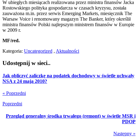
W ubiegłych miesiącach realizowana przez ministra finansów Jacka
Rostowskiego polityka gospodarcza w czasach kryzysu, została
zauważona m.in. przez serwis Emerging Markets, miesięcznik The
Warsaw Voice i renomowany magazyn The Banker, który określił
ministra finansów Polski najlepszym ministrem finansów w Europie
w 2009 r.
MF/red.
Kategoria:
Uncategorized
,
Aktualności
Udostępnij w sieci..
Jak obliczyć zaliczkę na podatek dochodowy w świetle uchwały
NSA z 24 maja 2010?
« Poprzedni
Poprzedni
Przegląd generalny środka trwałego (remont) w świetle MSR i
PDOP
Następny »