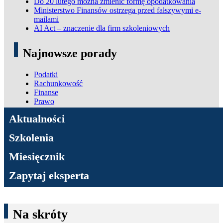
Do 20 lutego można zmienić formę opodatkowania
Ministerstwo Finansów ostrzega przed fałszywymi e-
mailami
AI Act – znaczenie dla firm szkoleniowych
Najnowsze porady
Podatki
Rachunkowość
Finanse
Prawo
ADN Podatki
Aktualności
Szkolenia
Miesięcznik
Zapytaj eksperta
Na skróty