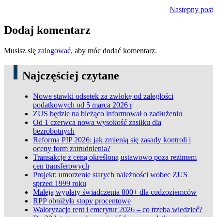
Nastepny post
Dodaj komentarz
Musisz się
zalogować
, aby móc dodać komentarz.
Najczęściej czytane
Nowe stawki odsetek za zwłokę od zaległości
podatkowych od 5 marca 2026 r
ZUS będzie na bieżąco informował o zadłużeniu
Od 1 czerwca nowa wysokość zasiłku dla
bezrobotnych
Reforma PIP 2026: jak zmienią się zasady kontroli i
oceny form zatrudnienia?
Transakcje z ceną określoną ustawowo poza reżimem
cen transferowych
Projekt: umorzenie starych należności wobec ZUS
sprzed 1999 roku
Maleją wypłaty świadczenia 800+ dla cudzoziemców
RPP obniżyła stopy procentowe
Waloryzacja rent i emerytur 2026 – co trzeba wiedzieć?