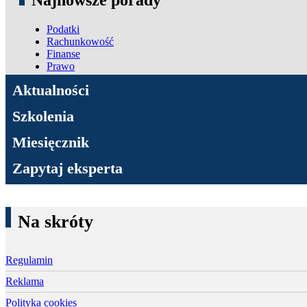
Najnowsze porady
Podatki
Rachunkowość
Finanse
Prawo
ADN Podatki
Aktualności
Szkolenia
Miesięcznik
Zapytaj eksperta
Na skróty
Regulamin
Reklama
Polityka cookies