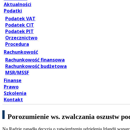
Aktualności
Podatki
Podatek VAT
Podatek CIT
Podatek PIT
Orzecznictwo
Procedura
Rachunkowość
Rachunkowość finansowa
Rachunkowość budżetowa
MSR/MSSF
Finanse
Prawo
Szkolenia
Kontakt
Porozumienie ws. zwalczania oszustw p
Na Radzie zapadła decyzja o zatwierdzeniu udzielenia Irlandii wsp