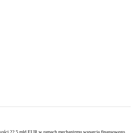
wysokości 22,5 mld EUR w ramach mechanizmu wsparcia finansowego.