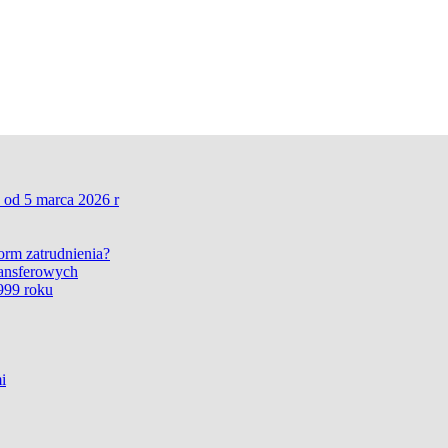
 od 5 marca 2026 r
form zatrudnienia?
ransferowych
999 roku
i