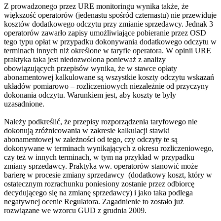
Z prowadzonego przez URE monitoringu wynika także, że
większość operatorów (jedenastu spośród czternastu) nie przewiduje
kosztów dodatkowego odczytu przy zmianie sprzedawcy. Jednak 3
operatorów zawarło zapisy umożliwiające pobieranie przez OSD
tego typu opłat w przypadku dokonywania dodatkowego odczytu w
terminach innych niż określone w taryfie operatora. W opinii URE
praktyka taka jest niedozwolona ponieważ z analizy
obowiązujących przepisów wynika, że w stawce opłaty
abonamentowej kalkulowane są wszystkie koszty odczytu wskazań
układów pomiarowo – rozliczeniowych niezależnie od przyczyny
dokonania odczytu. Warunkiem jest, aby koszty te były
uzasadnione.
Należy podkreślić, że przepisy rozporządzenia taryfowego nie
dokonują zróżnicowania w zakresie kalkulacji stawki
abonamentowej w zależności od tego, czy odczyty te są
dokonywane w terminach wynikających z okresu rozliczeniowego,
czy też w innych terminach, w tym na przykład w przypadku
zmiany sprzedawcy. Praktyka ww. operatorów stanowić może
barierę w procesie zmiany sprzedawcy (dodatkowy koszt, który w
ostatecznym rozrachunku poniesiony zostanie przez odbiorcę
decydującego się na zmianę sprzedawcy) i jako taka podlega
negatywnej ocenie Regulatora. Zagadnienie to zostało już
rozwiązane we wzorcu GUD z grudnia 2009.