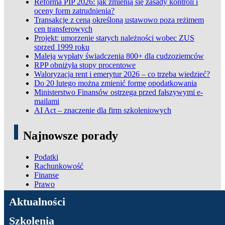
Reforma PIP 2026: jak zmienią się zasady kontroli i
oceny form zatrudnienia?
Transakcje z ceną określoną ustawowo poza reżimem
cen transferowych
Projekt: umorzenie starych należności wobec ZUS
sprzed 1999 roku
Maleją wypłaty świadczenia 800+ dla cudzoziemców
RPP obniżyła stopy procentowe
Waloryzacja rent i emerytur 2026 – co trzeba wiedzieć?
Do 20 lutego można zmienić formę opodatkowania
Ministerstwo Finansów ostrzega przed fałszywymi e-
mailami
AI Act – znaczenie dla firm szkoleniowych
Najnowsze porady
Podatki
Rachunkowość
Finanse
Prawo
ADN Podatki
Aktualności
Szkolenia