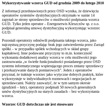
Wykorzystywanie wzorca GUD od grudnia 2009 do lutego 2010
Z informacji przedstawionych przez OSD wynika, że dziewięciu
operatorów systemów dystrybucyjnych otrzymało w sumie 14
zapytań ze strony sprzedawców o możliwości podpisania wzorca
GUD. Tylko jeden operator – Energoserwis Kleszczów sp. z o.o.
podpisał generalną umowę dystrybucyjną wykorzystując wzorzec
GUD.
Pozostali operatorzy odmówili podpisania takiego wzorca, jako
najczęstszą przyczynę podając brak jego zatwierdzenia przez Zarząd
spółki – w przypadku spółek wchodzących w skład grupy
kapitałowej. Inne podawane przyczyny to m.in. konieczność
wykonania dodatkowej analizy wzorca w celu możliwości jego
zastosowania „w świetle funkcjonalności posiadanego przez OSD
systemu informatycznego wspierającego proces zmiany sprzedawcy
i przekazywanie danych pomiarowych”. Jeden z operatorów
przyznał, że traktuje wzorzec jako wytyczne dobrych praktyk, które
wykorzystuje w indywidualnych rozmowach i negocjacjach ze
sprzedawcami. Należy zauważyć, że w tym samym okresie
(grudzień – luty), operatorzy podpisali 50 nowych generalnych
umów dystrybucyjnych na starych zasadach – bez wykorzystania
wzorca.
Wzorzec GUD dotychczas nie jest stosowany