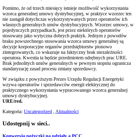
Pomimo, że od trzech miesięcy istnieje możliwość wykorzystania
wzorca generalnej umowy dystrybucyjnej, w praktyce wzorzec ten
nie zastąpił dotychczas wykorzystywanych przez operatorów ich
własnych generalnych umów dystrybucyjnych. Wzorzec umowy, w
pojedynczych przypadkach, jest przez niektórych operatorów
stosowany jako wytyczna dobrych praktyk. Jednym z powodów
braku powszechnego stosowania wzorca umowy generalnej są
decyzje korporacyjne organów przedsiębiorstw pionowo
zintegrowanych, co wskazuje na faktyczny brak niezależności
operatora. Kwestia ta będzie przedmiotem odrębnych prac URE.
Brak jednolitych umów generalnych w pewnym stopniu ogranicza
standaryzację zasad procesu zmiany sprzedawcy.
W związku z powyższym Prezes Urzędu Regulacji Energetyki
wzywa operatorów i sprzedawców energii elektrycznej do
praktycznego wykorzystania wypracowanego wzorca generalnej
umowy dystrybucyjnej.
URE/red.
Kategoria:
Uncategorized
,
Aktualności
Udostępnij w sieci..
Konwersja pożyczki na udziały a PCC