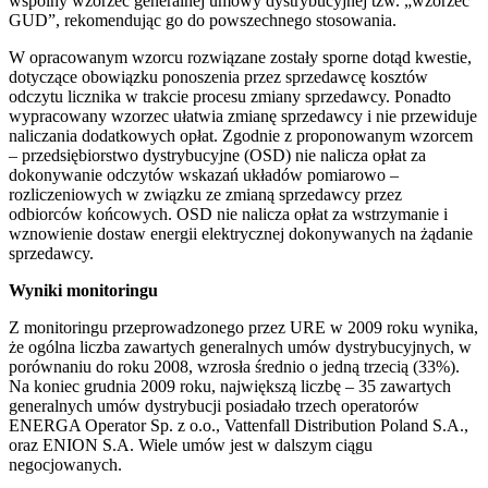
wspólny wzorzec generalnej umowy dystrybucyjnej tzw. „wzorzec
GUD”, rekomendując go do powszechnego stosowania.
W opracowanym wzorcu rozwiązane zostały sporne dotąd kwestie,
dotyczące obowiązku ponoszenia przez sprzedawcę kosztów
odczytu licznika w trakcie procesu zmiany sprzedawcy. Ponadto
wypracowany wzorzec ułatwia zmianę sprzedawcy i nie przewiduje
naliczania dodatkowych opłat. Zgodnie z proponowanym wzorcem
– przedsiębiorstwo dystrybucyjne (OSD) nie nalicza opłat za
dokonywanie odczytów wskazań układów pomiarowo –
rozliczeniowych w związku ze zmianą sprzedawcy przez
odbiorców końcowych. OSD nie nalicza opłat za wstrzymanie i
wznowienie dostaw energii elektrycznej dokonywanych na żądanie
sprzedawcy.
Wyniki monitoringu
Z monitoringu przeprowadzonego przez URE w 2009 roku wynika,
że ogólna liczba zawartych generalnych umów dystrybucyjnych, w
porównaniu do roku 2008, wzrosła średnio o jedną trzecią (33%).
Na koniec grudnia 2009 roku, największą liczbę – 35 zawartych
generalnych umów dystrybucji posiadało trzech operatorów
ENERGA Operator Sp. z o.o., Vattenfall Distribution Poland S.A.,
oraz ENION S.A. Wiele umów jest w dalszym ciągu
negocjowanych.