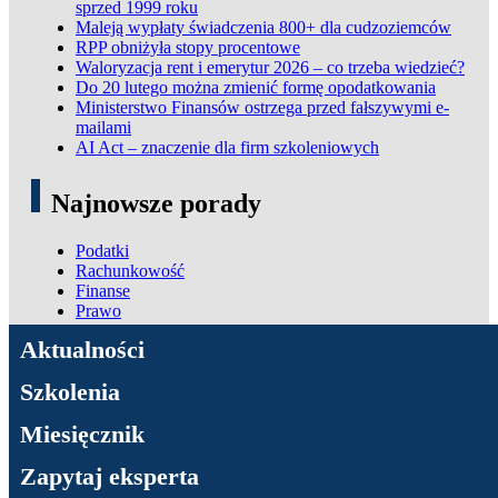
sprzed 1999 roku
Maleją wypłaty świadczenia 800+ dla cudzoziemców
RPP obniżyła stopy procentowe
Waloryzacja rent i emerytur 2026 – co trzeba wiedzieć?
Do 20 lutego można zmienić formę opodatkowania
Ministerstwo Finansów ostrzega przed fałszywymi e-
mailami
AI Act – znaczenie dla firm szkoleniowych
Najnowsze porady
Podatki
Rachunkowość
Finanse
Prawo
ADN Podatki
Aktualności
Szkolenia
Miesięcznik
Zapytaj eksperta