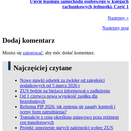
Ujęcie leasingu samochodu osobowego w księgach
rachunkowych jednostki. Część 1
Następny »
Nastepny post
Dodaj komentarz
Musisz się
zalogować
, aby móc dodać komentarz.
Najczęściej czytane
Nowe stawki odsetek za zwłokę od zaległości
podatkowych od 5 marca 2026 r
ZUS będzie na bieżąco informował o zadłużeniu
Od 1 czerwca nowa wysokość zasiłku dla
bezrobotnych
Reforma PIP 2026: jak zmienią się zasady kontroli i
oceny form zatrudnienia?
Transakcje z ceną określoną ustawowo poza reżimem
cen transferowych
Projekt: umorzenie starych należności wobec ZUS