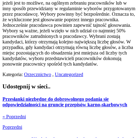
jeżeli jest to możliwe, na ogólnym zebraniu pracowników lub w
inny sposób przewidziany w regulaminie wyborów przygotowanym
przez pracodawcę. Wybory powinny być bezpośrednie. Oznacza to,
że wykluczone jest głosowanie poprzez innego pracownika.
Jednocześnie pracodawca powinien zapewnić tajność głosowania.
Wybory są ważne, jeżeli wzięło w nich udział co najmniej 50%
pracowników zatrudnionych u pracodawcy. Wybrani zostają
kandydaci, którzy otrzymają kolejno największą liczbę głosów. W
przypadku, gdy kandydaci otrzymają równą liczbę głosów, a liczba
miejsc pozostających do obsadzenia jest mniejsza od liczby tych
kandydatów, wyboru przedstawicieli pracowników dokonują
ponownie pracownicy spośród tych kandydatów.
Kategoria:
Orzecznictwo
,
Uncategorized
Udostępnij w sieci..
Przesłanki niezbędne do dobrowolnego podania się
odpowiedzialności na gruncie przepisów karno-skarbowych
« Poprzedni
Poprzedni