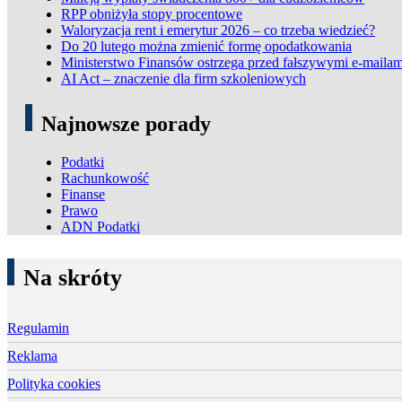
RPP obniżyła stopy procentowe
Waloryzacja rent i emerytur 2026 – co trzeba wiedzieć?
Do 20 lutego można zmienić formę opodatkowania
Ministerstwo Finansów ostrzega przed fałszywymi e-mailam
AI Act – znaczenie dla firm szkoleniowych
Najnowsze porady
Podatki
Rachunkowość
Finanse
Prawo
ADN Podatki
Na skróty
Regulamin
Reklama
Polityka cookies