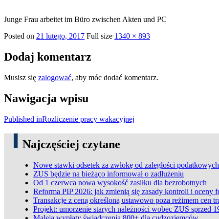
Junge Frau arbeitet im Büro zwischen Akten und PC
Posted on
21 lutego, 2017
Full size
1340 × 893
Dodaj komentarz
Musisz się
zalogować
, aby móc dodać komentarz.
Nawigacja wpisu
Published in
Rozliczenie pracy wakacyjnej
Najczęściej czytane
Nowe stawki odsetek za zwłokę od zaległości podatkowych
ZUS będzie na bieżąco informował o zadłużeniu
Od 1 czerwca nowa wysokość zasiłku dla bezrobotnych
Reforma PIP 2026: jak zmienią się zasady kontroli i oceny 
Transakcje z ceną określoną ustawowo poza reżimem cen t
Projekt: umorzenie starych należności wobec ZUS sprzed 1
Maleją wypłaty świadczenia 800+ dla cudzoziemców