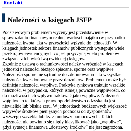
Kontakt
Należności w księgach JSFP
Podstawowym problemem wyceny jest przedstawienie w
sprawozdaniu finansowym realnej wartości majątku (w przypadku
należności kwota jaka w przyszłości wpłynie do jednostki). W
księgach jednostek sektora finansów publicznych występuje wiele
przekrojów ewidencyjnych co jest przyczyną wielu problemów
związaną z ich właściwą ewidencją księgową.
Zgodnie z ustawą o rachunkowości należy wyróżniać w księgach
jednostki należności bieżąco spłacane, sporne oraz wątpliwe.
Należności sporne nie są trudne do zdefiniowania – to wszystkie
należności kwestionowane przez dłużników. Problemem może być
definicja należności wątpliwe. Praktyka rynkowa traktuje wszelkie
należności w przypadku, których istnieją poważne wątpliwości, co
do możliwości ich wpływu traktować jako wątpliwe. Należności
wątpliwe to te, których prawdopodobieństwo odzyskania jest
niewielkie lub bliskie zeru. W jednostkach budżetowych większość
wpływów środków pieniężnych pochodzi od dysponentów
wyższego szczebla lub też z funduszy pomocowych. Takich
należności nie powinno się nigdy klasyfikować jako „wątpliwe”,
gdyż sytuacja finansowa „dostawcy środków” nie jest zagrożona.