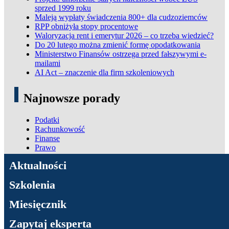
sprzed 1999 roku
Maleją wypłaty świadczenia 800+ dla cudzoziemców
RPP obniżyła stopy procentowe
Waloryzacja rent i emerytur 2026 – co trzeba wiedzieć?
Do 20 lutego można zmienić formę opodatkowania
Ministerstwo Finansów ostrzega przed fałszywymi e-
mailami
AI Act – znaczenie dla firm szkoleniowych
Najnowsze porady
Podatki
Rachunkowość
Finanse
Prawo
ADN Podatki
Aktualności
Szkolenia
Miesięcznik
Zapytaj eksperta