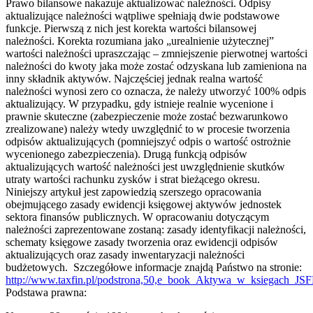
Prawo bilansowe nakazuje aktualizować należności. Odpisy
aktualizujące należności wątpliwe spełniają dwie podstawowe
funkcje. Pierwszą z nich jest korekta wartości bilansowej
należności. Korekta rozumiana jako „urealnienie użytecznej”
wartości należności upraszczając – zmniejszenie pierwotnej wartości
należności do kwoty jaka może zostać odzyskana lub zamieniona na
inny składnik aktywów. Najczęściej jednak realna wartość
należności wynosi zero co oznacza, że należy utworzyć 100% odpis
aktualizujący. W przypadku, gdy istnieje realnie wycenione i
prawnie skuteczne (zabezpieczenie może zostać bezwarunkowo
zrealizowane) należy wtedy uwzględnić to w procesie tworzenia
odpisów aktualizujących (pomniejszyć odpis o wartość ostrożnie
wycenionego zabezpieczenia). Drugą funkcją odpisów
aktualizujących wartość należności jest uwzględnienie skutków
utraty wartości rachunku zysków i strat bieżącego okresu.
Niniejszy artykuł jest zapowiedzią szerszego opracowania
obejmującego zasady ewidencji księgowej aktywów jednostek
sektora finansów publicznych. W opracowaniu dotyczącym
należności zaprezentowane zostaną: zasady identyfikacji należności,
schematy księgowe zasady tworzenia oraz ewidencji odpisów
aktualizujących oraz zasady inwentaryzacji należności
budżetowych. Szczegółowe informacje znajdą Państwo na stronie:
http://www.taxfin.pl/podstrona,50,e_book_Aktywa_w_ksiegach_JSF
Podstawa prawna: