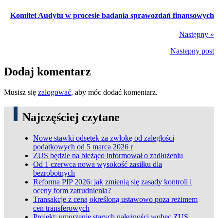
Komitet Audytu w procesie badania sprawozdań finansowych
Następny »
Nastepny post
Dodaj komentarz
Musisz się
zalogować
, aby móc dodać komentarz.
Najczęściej czytane
Nowe stawki odsetek za zwłokę od zaległości
podatkowych od 5 marca 2026 r
ZUS będzie na bieżąco informował o zadłużeniu
Od 1 czerwca nowa wysokość zasiłku dla
bezrobotnych
Reforma PIP 2026: jak zmienią się zasady kontroli i
oceny form zatrudnienia?
Transakcje z ceną określoną ustawowo poza reżimem
cen transferowych
Projekt: umorzenie starych należności wobec ZUS