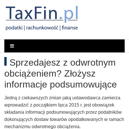
Rachunkowość,
Portal
dla
Podatki,
Sprzedajesz z odwrotnym
księgowych
VAT,
obciążeniem? Złożysz
Orzeczenia
informacje podsumowujące
NSA
Jedną z ciekawszych zmian jaką ustawodawca zamierza
wprowadzić z początkiem lipca 2015 r. jest obowiązek
i
składania informacji podsumowujących przez podatników
dokonujących dostaw towarów opodatkowanych w ramach
WSA
mechanizmu odwrotnego obciążenia.