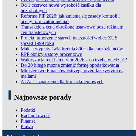
Od 1 czerwca nowa wysokość zasiłku dla
bezrobotnych
Reforma PIP 2026: jak zmienią się zasady kontroli i
oceny form zatrudnienia?
Transakcje z ceną określoną ustawowo poza reżimem
cen transferowych
Projekt: umorzenie starych należności wobec ZUS
sprzed 1999 roku
Maleją wypłaty świadczenia 800+ dla cudzoziemców
RPP obniżyła stopy procentowe
Waloryzacja rent i emerytur 2026 – co trzeba wiedzieć?
Do 20 lutego można zmienić formę opodatkowania
Ministerstwo Finansów ostrzega przed fałszywymi e-
mailami
AI Act – znaczenie dla firm szkoleniowych
Najnowsze porady
Podatki
Rachunkowość
Finanse
Prawo
ADN Podatki