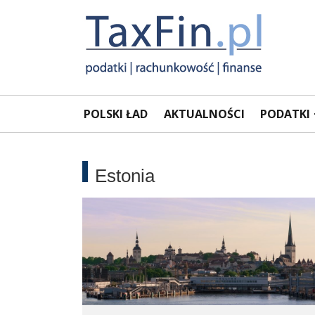
Rachunkowość,
Portal
POLSKI ŁAD
AKTUALNOŚCI
PODATKI
dla
Podatki,
księgowych
VAT,
Estonia
Orzeczenia
NSA
i
WSA