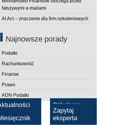
Ministerstwo Finansów ostrzega przed
fałszywymi e-mailami
AI Act – znaczenie dla firm szkoleniowych
Najnowsze porady
Podatki
Rachunkowość
Finanse
Prawo
ADN Podatki
Aktualności
Szkolenia
Zapytaj
Miesięcznik
eksperta