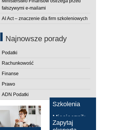
Ministerstwo Finansów ostrzega przed
fałszywymi e-mailami
AI Act – znaczenie dla firm szkoleniowych
Najnowsze porady
Podatki
Rachunkowość
Finanse
Prawo
ADN Podatki
Szkolenia
Miesięcznik
Zapytaj