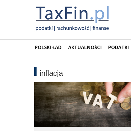
Rachunkowość,
Portal
POLSKI ŁAD
AKTUALNOŚCI
PODATKI
dla
Podatki,
księgowych
VAT,
inflacja
Orzeczenia
NSA
i
WSA