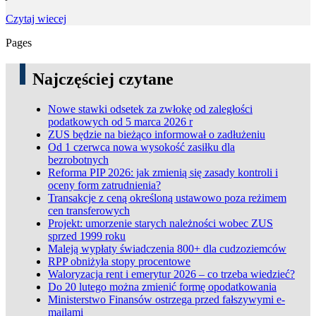
Czytaj wiecej
Pages
Najczęściej czytane
Nowe stawki odsetek za zwłokę od zaległości
podatkowych od 5 marca 2026 r
ZUS będzie na bieżąco informował o zadłużeniu
Od 1 czerwca nowa wysokość zasiłku dla
bezrobotnych
Reforma PIP 2026: jak zmienią się zasady kontroli i
oceny form zatrudnienia?
Transakcje z ceną określoną ustawowo poza reżimem
cen transferowych
Projekt: umorzenie starych należności wobec ZUS
sprzed 1999 roku
Maleją wypłaty świadczenia 800+ dla cudzoziemców
RPP obniżyła stopy procentowe
Waloryzacja rent i emerytur 2026 – co trzeba wiedzieć?
Do 20 lutego można zmienić formę opodatkowania
Ministerstwo Finansów ostrzega przed fałszywymi e-
mailami