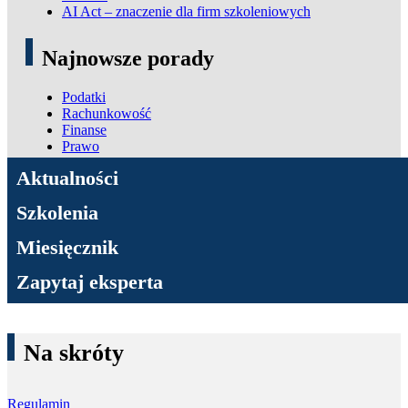
AI Act – znaczenie dla firm szkoleniowych
Najnowsze porady
Podatki
Rachunkowość
Finanse
Prawo
ADN Podatki
Aktualności
Szkolenia
Miesięcznik
Zapytaj eksperta
Na skróty
Regulamin