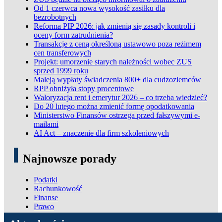
Od 1 czerwca nowa wysokość zasiłku dla
bezrobotnych
Reforma PIP 2026: jak zmienią się zasady kontroli i
oceny form zatrudnienia?
Transakcje z ceną określoną ustawowo poza reżimem
cen transferowych
Projekt: umorzenie starych należności wobec ZUS
sprzed 1999 roku
Maleją wypłaty świadczenia 800+ dla cudzoziemców
RPP obniżyła stopy procentowe
Waloryzacja rent i emerytur 2026 – co trzeba wiedzieć?
Do 20 lutego można zmienić formę opodatkowania
Ministerstwo Finansów ostrzega przed fałszywymi e-
mailami
AI Act – znaczenie dla firm szkoleniowych
Najnowsze porady
Podatki
Rachunkowość
Finanse
Prawo
ADN Podatki