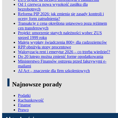
Od 1 czerwca nowa wysokość zasiłku dla
bezrobotnych
Reforma PIP 2026: jak zmienią się zasady kontroli i
oceny form zatrudnienia?
Transakcje z ceną określoną ustawowo poza reżimem
cen transferowych
Projekt: umorzenie starych należności wobec ZUS
sprzed 1999 roku
Maleją wypłaty świadczenia 800+ dla cudzoziemców
RPP obniżyła stopy procentowe
Waloryzacja rent i emerytur 2026 – co trzeba wiedzieć?
Do 20 lutego można zmienić formę opodatkowania
Ministerstwo Finansów ostrzega przed fałszywymi e-
mailami
AI Act – znaczenie dla firm szkoleniowych
Najnowsze porady
Podatki
Rachunkowość
Finanse
Prawo
ADN Podatki