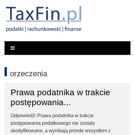
Rachunkowość,
Portal
dla
Podatki,
księgowych
VAT,
orzeczenia
Orzeczenia
Prawa podatnika w trakcie
NSA
postępowania...
i
Odpowiedź: Prawa podatnika w trakcie
postępowania podatkowego nie zostały
WSA
skodyfikowane, a wynikają przede wszystkim z