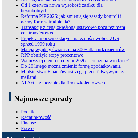
Od 1 czerwca nowa wysokość zasiłku dla
bezrobotnych
Reforma PIP 2026: jak zmienią się zasady kontroli i
oceny form zatrudnienia?
Transakcje z ceną określoną ustawowo poza reżimem
cen transferowych
Projekt: umorzenie starych należności wobec ZUS
sprzed 1999 roku
Maleją wypłaty świadczenia 800+ dla cudzoziemców
RPP obniżyła stopy procentowe
Waloryzacja rent i emerytur 2026 – co trzeba wiedzieć?
Do 20 lutego można zmienić formę opodatkowania
Ministerstwo Finansów ostrzega przed fałszywymi e-
mailami
AI Act – znaczenie dla firm szkoleniowych
Najnowsze porady
Podatki
Rachunkowość
Finanse
Prawo
ADN Podatki