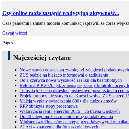
Czy online może zastąpić tradycyjną aktywność...
Czas pandemii i zmiana modelu komunikacji sprawił, że coraz większym
Czytaj wiecej
Pages
Najczęściej czytane
Nowe stawki odsetek za zwłokę od zaległości podatkowych
ZUS będzie na bieżąco informował o zadłużeniu
Od 1 czerwca nowa wysokość zasiłku dla bezrobotnych
Reforma PIP 2026: jak zmienią się zasady kontroli i oceny 
Transakcje z ceną określoną ustawowo poza reżimem cen t
Projekt: umorzenie starych należności wobec ZUS sprzed 1
Maleją wypłaty świadczenia 800+ dla cudzoziemców
RPP obniżyła stopy procentowe
Waloryzacja rent i emerytur 2026 – co trzeba wiedzieć?
Do 20 lutego można zmienić formę opodatkowania
Ministerstwo Finansów ostrzega przed fałszywymi e-mailam
AI Act – znaczenie dla firm szkoleniowych