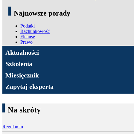
Najnowsze porady
Podatki
Rachunkowość
Finanse
Prawo
ADN Podatki
Aktualności
Szkolenia
Miesięcznik
Zapytaj eksperta
Na skróty
Regulamin