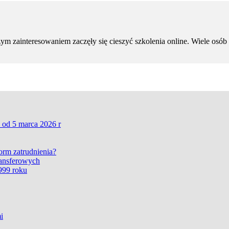
 zainteresowaniem zaczęły się cieszyć szkolenia online. Wiele osób za
 od 5 marca 2026 r
form zatrudnienia?
ransferowych
999 roku
i