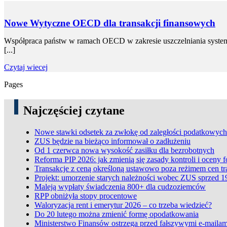
Nowe Wytyczne OECD dla transakcji finansowych
Współpraca państw w ramach OECD w zakresie uszczelniania system
[...]
Czytaj wiecej
Pages
Najczęściej czytane
Nowe stawki odsetek za zwłokę od zaległości podatkowych
ZUS będzie na bieżąco informował o zadłużeniu
Od 1 czerwca nowa wysokość zasiłku dla bezrobotnych
Reforma PIP 2026: jak zmienią się zasady kontroli i oceny 
Transakcje z ceną określoną ustawowo poza reżimem cen t
Projekt: umorzenie starych należności wobec ZUS sprzed 1
Maleją wypłaty świadczenia 800+ dla cudzoziemców
RPP obniżyła stopy procentowe
Waloryzacja rent i emerytur 2026 – co trzeba wiedzieć?
Do 20 lutego można zmienić formę opodatkowania
Ministerstwo Finansów ostrzega przed fałszywymi e-mailam