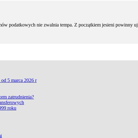
ów podatkowych nie zwalnia tempa. Z początkiem jesieni powinny uj
 od 5 marca 2026 r
form zatrudnienia?
ransferowych
999 roku
i