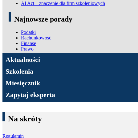
AI Act – znaczenie dla firm szkoleniowych
Najnowsze porady
Podatki
Rachunkowość
Finanse
Prawo
ADN Podatki
Aktualności
Szkolenia
Miesięcznik
Zapytaj eksperta
Na skróty
Regulamin