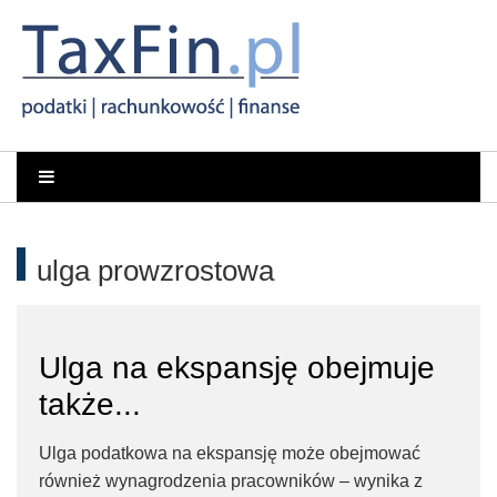
Rachunkowość,
Portal
dla
Podatki,
księgowych
VAT,
ulga prowzrostowa
Orzeczenia
NSA
Ulga na ekspansję obejmuje
także...
i
Ulga podatkowa na ekspansję może obejmować
WSA
również wynagrodzenia pracowników – wynika z