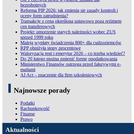
bezrobotnych
Reforma PIP 2026: jak zmienią się zasady kontroli i
oceny form zatrudnienia?
Transakcje z ceną określoną ustawowo poza reżimem
cen transferowych
Projekt: umorzenie starych należności wobec ZUS
sprzed 1999 roku
Maleją wypłaty świadczenia 800+ dla cudzoziemców
RPP obniżyła stopy procentowe
Waloryzacja rent i emerytur 2026 – co trzeba wiedzieć?
Do 20 lutego można zmienić formę opodatkowania
Ministerstwo Finansów ostrzega przed fałszywymi e-
mailami
AI Act – znaczenie dla firm szkoleniowych
Najnowsze porady
Podatki
Rachunkowość
Finanse
Prawo
ADN Podatki
Aktualności