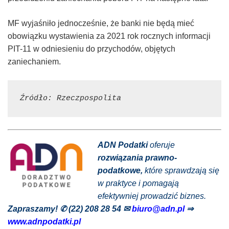
MF wyjaśniło jednocześnie, że banki nie będą mieć
obowiązku wystawienia za 2021 rok rocznych informacji
PIT-11 w odniesieniu do przychodów, objętych
zaniechaniem.
Źródło: Rzeczpospolita
ADN Podatki
oferuje
rozwiązania prawno-
podatkowe,
które sprawdzają się
w praktyce i pomagają
efektywniej prowadzić biznes.
Zapraszamy! ✆ (22) 208 28 54
✉
biuro@adn.pl
⇒
www.adnpodatki.pl