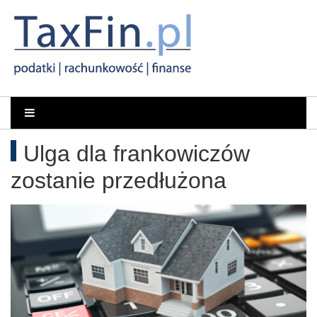
Rachunkowość,
Portal
dla
Podatki,
Ulga dla frankowiczów
księgowych
VAT,
zostanie przedłużona
Orzeczenia
NSA
i
WSA