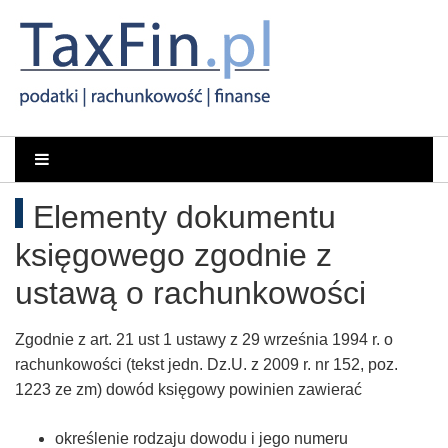
Rachunkowość,
Portal
dla
Podatki,
Elementy dokumentu
księgowych
VAT,
księgowego zgodnie z
Orzeczenia
ustawą o rachunkowości
NSA
Zgodnie z art. 21 ust 1 ustawy z 29 września 1994 r. o
rachunkowości (tekst jedn. Dz.U. z 2009 r. nr 152, poz.
i
1223 ze zm) dowód księgowy powinien zawierać
WSA
określenie rodzaju dowodu i jego numeru