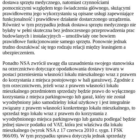
dostawa sprzętu medycznego, natomiast czynnościami
pomocniczymi względem tego świadczenia głównego, służącymi
prawidłowemu jego wykorzystaniu są opisane usługi zapewniające
funkcjonalność i prawidłowe działanie dostarczonego urządzenia.
Również w tym przypadku jednak dostawa sprzętu medycznego nie
byłaby w pełni skuteczna bez jednoczesnego przeprowadzenia prac
budowlanych i instalacyjnych – umożliwiały one bowiem
prawidłowe funkcjonowanie samego sprzętu. Ponownie jednak
trudno doszukiwać się tego rodzaju relacji między leasingiem a
ubezpieczeniem.
Ponadto NSA zwrócił uwagę dla uzasadnienia swojego stanowiska
na orzecznictwo dotyczące opodatkowania dostawy towaru w
postaci przeniesienia własności lokalu mieszkalnego wraz z prawem
do korzystania z miejsca postojowego w hali garażowej. Zgodnie z
tym orzecznictwem, jeżeli wraz z prawem własności lokalu
mieszkalnego przedmiotem sprzedaży będzie prawo do wyłącznego
korzystania z miejsca parkingowego lub garaż, który nie został
wyodrębniony jako samodzielny lokal użytkowy i jest integralnie
związany z prawem własności konkretnego lokalu mieszkalnego, to
sprzedaż tego lokalu wraz z prawem do korzystania z
wyodrębnionego miejsca parkingowego lub garażu podlegać będzie
jednej stawce podatku od VAT, która jest właściwa dla lokalu
mieszkalnego (wyrok NSA z 17 czerwca 2010 r. sygn. I FSK
966/09). W tym przypadku sprawa dotyczyła jednak sprzedaży