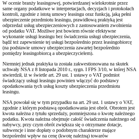
W ocenie branży leasingowej, potwierdzanej wielokrotnie przez
same organy podatkowe w interpretacjach, decyzjach i protokołach
kontroli, zgodnie z istotą umowy leasingu oraz funkcją, jaką pełni
ubezpieczenie przedmiotu leasingu, prawidłową praktyką jest
odprzedaż usług ubezpieczeniowych z zastosowaniem zwolnienia
od podatku VAT. Możliwe jest bowiem równie efektywne
wykonanie usługi leasingu bez świadczenia usługi ubezpieczenia,
bądź też zapewnienie tej usługi bezpośrednio przez leasingobiorcę
(na podstawie umowy ubezpieczenia zawartej bezpośrednio
pomiędzy leasingobiorcą a ubezpieczycielem).
Niemniej jednak praktyka ta została zakwestionowana na skutek
uchwały NSA z 8 listopada 2010 r., sygn. I FPS 3/10, w której NSA
stwierdził, iż w świetle art. 29 ust. 1 ustawy o VAT podmiot
świadczący usługi leasingu powinien włączyć do podstawy
opodatkowania tych usług koszty ubezpieczenia przedmiotu
leasingu.
NSA powołał się w tym przypadku na art. 29 ust. 1 ustawy o VAT,
zgodnie z którym podstawą opodatkowania jest obrót. Obrotem jest
kwota należna z tytułu sprzedaży, pomniejszona o kwotę należnego
podatku. Kwota należna obejmuje całość świadczenia należnego od
nabywcy, przy czym obrót zwiększa się o otrzymane dotacje,
subwencje i inne dopłaty o podobnym charakterze mające
bezpośredni wpływ na cenę (kwotę należną) towarów