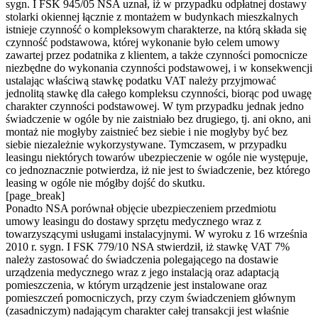
sygn. I FSK 945/05 NSA uznał, iż w przypadku odpłatnej dostawy
stolarki okiennej łącznie z montażem w budynkach mieszkalnych
istnieje czynność o kompleksowym charakterze, na którą składa się
czynność podstawowa, której wykonanie było celem umowy
zawartej przez podatnika z klientem, a także czynności pomocnicze
niezbędne do wykonania czynności podstawowej, i w konsekwencji
ustalając właściwą stawkę podatku VAT należy przyjmować
jednolitą stawkę dla całego kompleksu czynności, biorąc pod uwagę
charakter czynności podstawowej. W tym przypadku jednak jedno
świadczenie w ogóle by nie zaistniało bez drugiego, tj. ani okno, ani
montaż nie mogłyby zaistnieć bez siebie i nie mogłyby być bez
siebie niezależnie wykorzystywane. Tymczasem, w przypadku
leasingu niektórych towarów ubezpieczenie w ogóle nie występuje,
co jednoznacznie potwierdza, iż nie jest to świadczenie, bez którego
leasing w ogóle nie mógłby dojść do skutku.
[page_break]
Ponadto NSA porównał objęcie ubezpieczeniem przedmiotu
umowy leasingu do dostawy sprzętu medycznego wraz z
towarzyszącymi usługami instalacyjnymi. W wyroku z 16 września
2010 r. sygn. I FSK 779/10 NSA stwierdził, iż stawkę VAT 7%
należy zastosować do świadczenia polegającego na dostawie
urządzenia medycznego wraz z jego instalacją oraz adaptacją
pomieszczenia, w którym urządzenie jest instalowane oraz
pomieszczeń pomocniczych, przy czym świadczeniem głównym
(zasadniczym) nadającym charakter całej transakcji jest właśnie