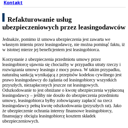
Kontakt
Refakturowanie usług
ubezpieczeniowych przez leasingodawców
Jednakże, pomimo iż umowa ubezpieczenia jest zawarta we
własnym imieniu przez leasingodawcę, nie można pominąć faktu, iż
w istotnej mierze jej beneficjentem jest leasingobiorca.
Korzystanie z ubezpieczenia przedmiotu umowy przez
leasingobiorcę ujawnia się chociażby w przypadku utraty rzeczy i
rozwiązania umowy leasingu z mocy prawa. W takim przypadku,
naturalną sankcją wynikającą z przepisów kodeksu cywilnego jest
prawo leasingodawcy do żądania od leasingobiorcy wszystkich
przyszłych, niezapłaconych jeszcze rat leasingowych.
Odszkodowanie to jest obniżane o kwotę ubezpieczenia wypłaconą
leasingodawcy – jeśliby nie doszło do ubezpieczenia przedmiotu
umowy, leasingobiorca byłby zobowiązany zapłacić na rzecz
leasingodawcy pełną kwotę odszkodowania (przyszłych rat). Jako
że ubezpieczenie ochrania interesy finansowe leasingobiorcy,
finansujący obciąża leasingobiorcę kosztem składek
ubezpieczeniowych.