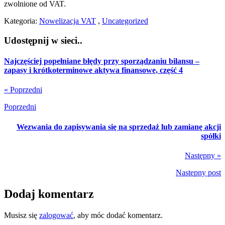
zwolnione od VAT.
Kategoria:
Nowelizacja VAT
,
Uncategorized
Udostępnij w sieci..
Najczęściej popełniane błędy przy sporządzaniu bilansu –
zapasy i krótkoterminowe aktywa finansowe, część 4
« Poprzedni
Poprzedni
Wezwania do zapisywania się na sprzedaż lub zamianę akcji
spółki
Następny »
Nastepny post
Dodaj komentarz
Musisz się
zalogować
, aby móc dodać komentarz.