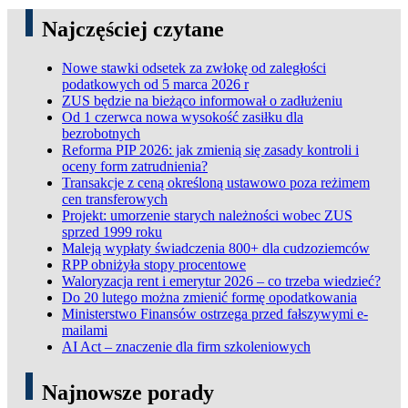
Najczęściej czytane
Nowe stawki odsetek za zwłokę od zaległości
podatkowych od 5 marca 2026 r
ZUS będzie na bieżąco informował o zadłużeniu
Od 1 czerwca nowa wysokość zasiłku dla
bezrobotnych
Reforma PIP 2026: jak zmienią się zasady kontroli i
oceny form zatrudnienia?
Transakcje z ceną określoną ustawowo poza reżimem
cen transferowych
Projekt: umorzenie starych należności wobec ZUS
sprzed 1999 roku
Maleją wypłaty świadczenia 800+ dla cudzoziemców
RPP obniżyła stopy procentowe
Waloryzacja rent i emerytur 2026 – co trzeba wiedzieć?
Do 20 lutego można zmienić formę opodatkowania
Ministerstwo Finansów ostrzega przed fałszywymi e-
mailami
AI Act – znaczenie dla firm szkoleniowych
Najnowsze porady