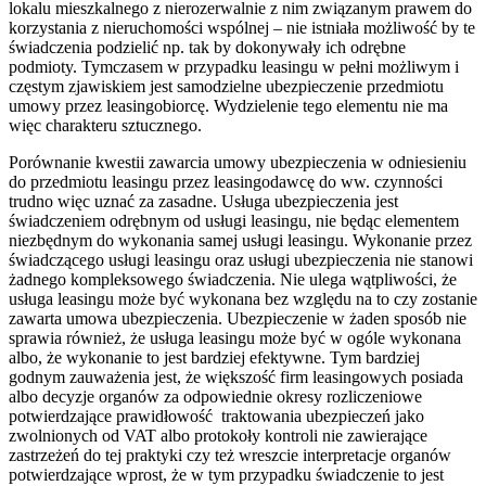
lokalu mieszkalnego z nierozerwalnie z nim związanym prawem do
korzystania z nieruchomości wspólnej – nie istniała możliwość by te
świadczenia podzielić np. tak by dokonywały ich odrębne
podmioty. Tymczasem w przypadku leasingu w pełni możliwym i
częstym zjawiskiem jest samodzielne ubezpieczenie przedmiotu
umowy przez leasingobiorcę. Wydzielenie tego elementu nie ma
więc charakteru sztucznego.
Porównanie kwestii zawarcia umowy ubezpieczenia w odniesieniu
do przedmiotu leasingu przez leasingodawcę do ww. czynności
trudno więc uznać za zasadne. Usługa ubezpieczenia jest
świadczeniem odrębnym od usługi leasingu, nie będąc elementem
niezbędnym do wykonania samej usługi leasingu. Wykonanie przez
świadczącego usługi leasingu oraz usługi ubezpieczenia nie stanowi
żadnego kompleksowego świadczenia. Nie ulega wątpliwości, że
usługa leasingu może być wykonana bez względu na to czy zostanie
zawarta umowa ubezpieczenia. Ubezpieczenie w żaden sposób nie
sprawia również, że usługa leasingu może być w ogóle wykonana
albo, że wykonanie to jest bardziej efektywne. Tym bardziej
godnym zauważenia jest, że większość firm leasingowych posiada
albo decyzje organów za odpowiednie okresy rozliczeniowe
potwierdzające prawidłowość traktowania ubezpieczeń jako
zwolnionych od VAT albo protokoły kontroli nie zawierające
zastrzeżeń do tej praktyki czy też wreszcie interpretacje organów
potwierdzające wprost, że w tym przypadku świadczenie to jest