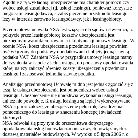
Zgodnie z tą wykładnią ubezpieczenie ma charakter pomocniczy
wobec usługi zasadniczej (tj. usługi leasingu), ponieważ korzysta z
niego sam leasingodawca, a zabezpieczenie przedmiotu leasingu
leży w interesie zarówno leasingodawcy, jak i leasingobiorcy.
Przedmiotowa uchwała NSA jest wiążąca dla sądów i stwierdza, iż
pokrycie przez leasingobiorcę kosztów ubezpieczenia jest
niezbędnym warunkiem zawarcia i kontynuacji umowy leasingu. W
ocenie NSA, koszt ubezpieczenia przedmiotu leasingu powinien
być włączony do podstawy opodatkowania i objęty jedną stawką
podatku VAT. Zdaniem NSA w przypadku umowy leasingu mamy
do czynienia w istocie z jedną usługą, do podstawy opodatkowania
której należy zaliczyć również koszty ubezpieczenia przedmiotu
leasingu i zastosować jednolitą stawkę podatku.
Analizując przedmiotową Uchwałę trudno jest jednak zgodzić się z
tezą, iż usługa ubezpieczenia jest pomocnicza wobec usługi
leasingu. Ubezpieczenie nie umożliwia wykonania usługi leasingu,
ani też nie powoduje, iż usługi leasingu są lepiej wykorzystywane.
NSA a priori założył, że ubezpieczenie pełni rolę świadczenia
pomocniczego do leasingu w znaczeniu koncepcji świadczeń
złożonych.
NSA odwołał się przy tym do orzecznictwa dotyczącego
opodatkowania usług budowlano-montażowych powiązanych z
dostawą materiałów budowlanych. W wyroku z 5 lipca 2006 r. o