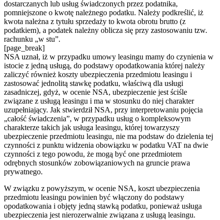
dostarczanych lub usług świadczonych przez podatnika,
pomniejszone o kwotę należnego podatku. Należy podkreślić, iż
kwota należna z tytułu sprzedaży to kwota obrotu brutto (z
podatkiem), a podatek należny oblicza się przy zastosowaniu tzw.
rachunku „w stu”.
[page_break]
NSA uznał, iż w przypadku umowy leasingu mamy do czynienia w
istocie z jedną usługą, do podstawy opodatkowania której należy
zaliczyć również koszty ubezpieczenia przedmiotu leasingu i
zastosować jednolitą stawkę podatku, właściwą dla usługi
zasadniczej, gdyż, w ocenie NSA, ubezpieczenie jest ściśle
związane z usługą leasingu i ma w stosunku do niej charakter
uzupełniający. Jak stwierdził NSA, przy interpretowaniu pojęcia
„całość świadczenia”, w przypadku usług o kompleksowym
charakterze takich jak usługa leasingu, której towarzyszy
ubezpieczenie przedmiotu leasingu, nie ma podstaw do dzielenia tej
czynności z punktu widzenia obowiązku w podatku VAT na dwie
czynności z tego powodu, że mogą być one przedmiotem
odrębnych stosunków zobowiązaniowych na gruncie prawa
prywatnego.
W związku z powyższym, w ocenie NSA, koszt ubezpieczenia
przedmiotu leasingu powinien być włączony do podstawy
opodatkowania i objęty jedną stawką podatku, ponieważ usługa
ubezpieczenia jest nierozerwalnie związana z usługą leasingu.