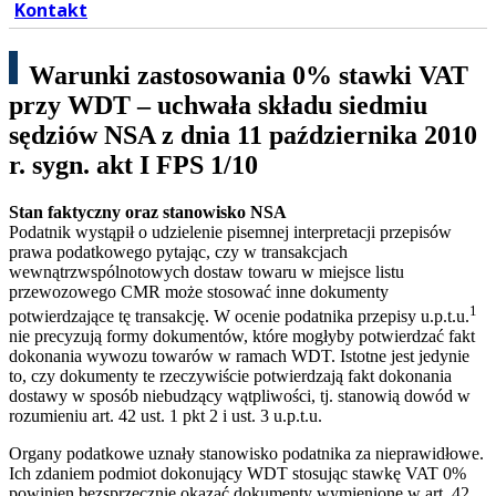
Kontakt
Warunki zastosowania 0% stawki VAT
przy WDT – uchwała składu siedmiu
sędziów NSA z dnia 11 października 2010
r. sygn. akt I FPS 1/10
Stan faktyczny oraz stanowisko NSA
Podatnik wystąpił o udzielenie pisemnej interpretacji przepisów
prawa podatkowego pytając, czy w transakcjach
wewnątrzwspólnotowych dostaw towaru w miejsce listu
przewozowego CMR może stosować inne dokumenty
1
potwierdzające tę transakcję. W ocenie podatnika przepisy u.p.t.u.
nie precyzują formy dokumentów, które mogłyby potwierdzać fakt
dokonania wywozu towarów w ramach WDT. Istotne jest jedynie
to, czy dokumenty te rzeczywiście potwierdzają fakt dokonania
dostawy w sposób niebudzący wątpliwości, tj. stanowią dowód w
rozumieniu art. 42 ust. 1 pkt 2 i ust. 3 u.p.t.u.
Organy podatkowe uznały stanowisko podatnika za nieprawidłowe.
Ich zdaniem podmiot dokonujący WDT stosując stawkę VAT 0%
powinien bezsprzecznie okazać dokumenty wymienione w art. 42