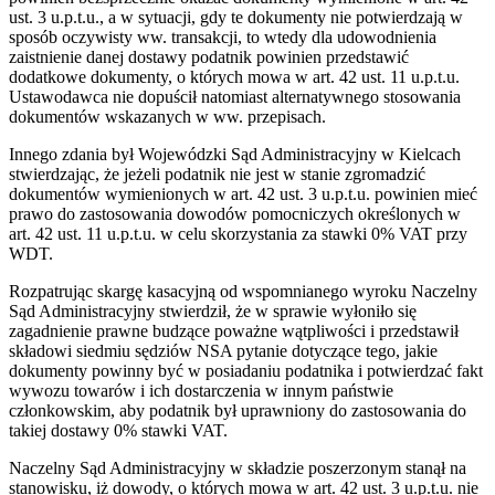
ust. 3 u.p.t.u., a w sytuacji, gdy te dokumenty nie potwierdzają w
sposób oczywisty ww. transakcji, to wtedy dla udowodnienia
zaistnienie danej dostawy podatnik powinien przedstawić
dodatkowe dokumenty, o których mowa w art. 42 ust. 11 u.p.t.u.
Ustawodawca nie dopuścił natomiast alternatywnego stosowania
dokumentów wskazanych w ww. przepisach.
Innego zdania był Wojewódzki Sąd Administracyjny w Kielcach
stwierdzając, że jeżeli podatnik nie jest w stanie zgromadzić
dokumentów wymienionych w art. 42 ust. 3 u.p.t.u. powinien mieć
prawo do zastosowania dowodów pomocniczych określonych w
art. 42 ust. 11 u.p.t.u. w celu skorzystania za stawki 0% VAT przy
WDT.
Rozpatrując skargę kasacyjną od wspomnianego wyroku Naczelny
Sąd Administracyjny stwierdził, że w sprawie wyłoniło się
zagadnienie prawne budzące poważne wątpliwości i przedstawił
składowi siedmiu sędziów NSA pytanie dotyczące tego, jakie
dokumenty powinny być w posiadaniu podatnika i potwierdzać fakt
wywozu towarów i ich dostarczenia w innym państwie
członkowskim, aby podatnik był uprawniony do zastosowania do
takiej dostawy 0% stawki VAT.
Naczelny Sąd Administracyjny w składzie poszerzonym stanął na
stanowisku, iż dowody, o których mowa w art. 42 ust. 3 u.p.t.u. nie