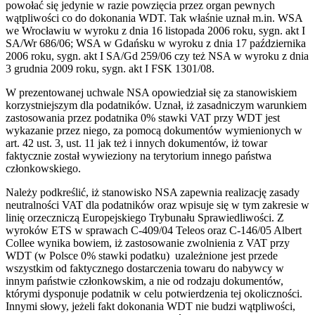
powołać się jedynie w razie powzięcia przez organ pewnych
wątpliwości co do dokonania WDT. Tak właśnie uznał m.in. WSA
we Wrocławiu w wyroku z dnia 16 listopada 2006 roku, sygn. akt I
SA/Wr 686/06; WSA w Gdańsku w wyroku z dnia 17 października
2006 roku, sygn. akt I SA/Gd 259/06 czy też NSA w wyroku z dnia
3 grudnia 2009 roku, sygn. akt I FSK 1301/08.
W prezentowanej uchwale NSA opowiedział się za stanowiskiem
korzystniejszym dla podatników. Uznał, iż zasadniczym warunkiem
zastosowania przez podatnika 0% stawki VAT przy WDT jest
wykazanie przez niego, za pomocą dokumentów wymienionych w
art. 42 ust. 3, ust. 11 jak też i innych dokumentów, iż towar
faktycznie został wywieziony na terytorium innego państwa
członkowskiego.
Należy podkreślić, iż stanowisko NSA zapewnia realizację zasady
neutralności VAT dla podatników oraz wpisuje się w tym zakresie w
linię orzeczniczą Europejskiego Trybunału Sprawiedliwości. Z
wyroków ETS w sprawach C-409/04 Teleos oraz C-146/05 Albert
Collee wynika bowiem, iż zastosowanie zwolnienia z VAT przy
WDT (w Polsce 0% stawki podatku) uzależnione jest przede
wszystkim od faktycznego dostarczenia towaru do nabywcy w
innym państwie członkowskim, a nie od rodzaju dokumentów,
którymi dysponuje podatnik w celu potwierdzenia tej okoliczności.
Innymi słowy, jeżeli fakt dokonania WDT nie budzi wątpliwości,