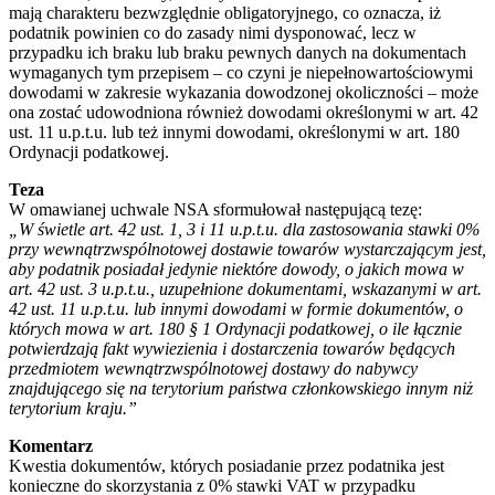
mają charakteru bezwzględnie obligatoryjnego, co oznacza, iż
podatnik powinien co do zasady nimi dysponować, lecz w
przypadku ich braku lub braku pewnych danych na dokumentach
wymaganych tym przepisem – co czyni je niepełnowartościowymi
dowodami w zakresie wykazania dowodzonej okoliczności – może
ona zostać udowodniona również dowodami określonymi w art. 42
ust. 11 u.p.t.u. lub też innymi dowodami, określonymi w art. 180
Ordynacji podatkowej.
Teza
W omawianej uchwale NSA sformułował następującą tezę:
„W świetle art. 42 ust. 1, 3 i 11 u.p.t.u. dla zastosowania stawki 0%
przy wewnątrzwspólnotowej dostawie towarów wystarczającym jest,
aby podatnik posiadał jedynie niektóre dowody, o jakich mowa w
art. 42 ust. 3 u.p.t.u., uzupełnione dokumentami, wskazanymi w art.
42 ust. 11 u.p.t.u. lub innymi dowodami w formie dokumentów, o
których mowa w art. 180 § 1 Ordynacji podatkowej, o ile łącznie
potwierdzają fakt wywiezienia i dostarczenia towarów będących
przedmiotem wewnątrzwspólnotowej dostawy do nabywcy
znajdującego się na terytorium państwa członkowskiego innym niż
terytorium kraju.”
Komentarz
Kwestia dokumentów, których posiadanie przez podatnika jest
konieczne do skorzystania z 0% stawki VAT w przypadku