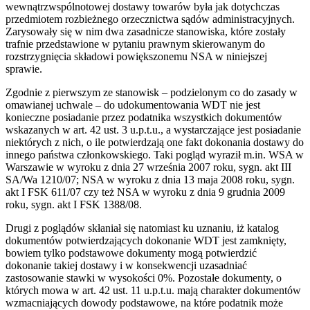
wewnątrzwspólnotowej dostawy towarów była jak dotychczas
przedmiotem rozbieżnego orzecznictwa sądów administracyjnych.
Zarysowały się w nim dwa zasadnicze stanowiska, które zostały
trafnie przedstawione w pytaniu prawnym skierowanym do
rozstrzygnięcia składowi powiększonemu NSA w niniejszej
sprawie.
Zgodnie z pierwszym ze stanowisk – podzielonym co do zasady w
omawianej uchwale – do udokumentowania WDT nie jest
konieczne posiadanie przez podatnika wszystkich dokumentów
wskazanych w art. 42 ust. 3 u.p.t.u., a wystarczające jest posiadanie
niektórych z nich, o ile potwierdzają one fakt dokonania dostawy do
innego państwa członkowskiego. Taki pogląd wyraził m.in. WSA w
Warszawie w wyroku z dnia 27 września 2007 roku, sygn. akt III
SA/Wa 1210/07; NSA w wyroku z dnia 13 maja 2008 roku, sygn.
akt I FSK 611/07 czy też NSA w wyroku z dnia 9 grudnia 2009
roku, sygn. akt I FSK 1388/08.
Drugi z poglądów skłaniał się natomiast ku uznaniu, iż katalog
dokumentów potwierdzających dokonanie WDT jest zamknięty,
bowiem tylko podstawowe dokumenty mogą potwierdzić
dokonanie takiej dostawy i w konsekwencji uzasadniać
zastosowanie stawki w wysokości 0%. Pozostałe dokumenty, o
których mowa w art. 42 ust. 11 u.p.t.u. mają charakter dokumentów
wzmacniających dowody podstawowe, na które podatnik może