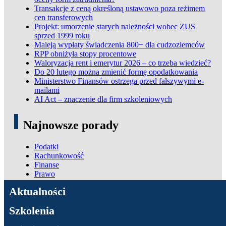
Transakcje z ceną określoną ustawowo poza reżimem
cen transferowych
Projekt: umorzenie starych należności wobec ZUS
sprzed 1999 roku
Maleją wypłaty świadczenia 800+ dla cudzoziemców
RPP obniżyła stopy procentowe
Waloryzacja rent i emerytur 2026 – co trzeba wiedzieć?
Do 20 lutego można zmienić formę opodatkowania
Ministerstwo Finansów ostrzega przed fałszywymi e-
mailami
AI Act – znaczenie dla firm szkoleniowych
Najnowsze porady
Podatki
Rachunkowość
Finanse
Prawo
ADN Podatki
Aktualności
Szkolenia