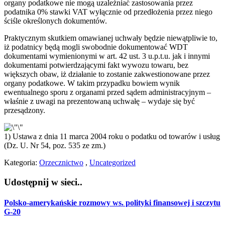
organy podatkowe nie mogą uzależniać zastosowania przez
podatnika 0% stawki VAT wyłącznie od przedłożenia przez niego
ściśle określonych dokumentów.
Praktycznym skutkiem omawianej uchwały będzie niewątpliwie to,
iż podatnicy będą mogli swobodnie dokumentować WDT
dokumentami wymienionymi w art. 42 ust. 3 u.p.t.u. jak i innymi
dokumentami potwierdzającymi fakt wywozu towaru, bez
większych obaw, iż działanie to zostanie zakwestionowane przez
organy podatkowe. W takim przypadku bowiem wynik
ewentualnego sporu z organami przed sądem administracyjnym –
właśnie z uwagi na prezentowaną uchwałę – wydaje się być
przesądzony.
1) Ustawa z dnia 11 marca 2004 roku o podatku od towarów i usług
(Dz. U. Nr 54, poz. 535 ze zm.)
Kategoria:
Orzecznictwo
,
Uncategorized
Udostępnij w sieci..
Polsko-amerykańskie rozmowy ws. polityki finansowej i szczytu
G-20