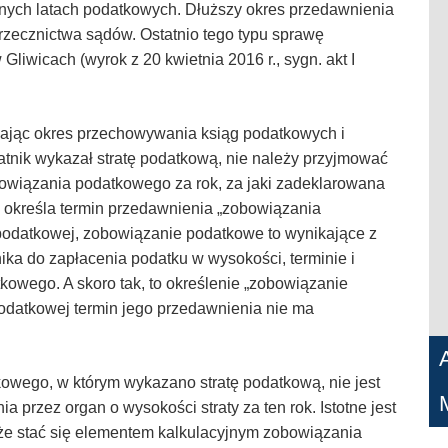
ejnych latach podatkowych. Dłuższy okres przedawnienia
orzecznictwa sądów. Ostatnio tego typu sprawę
liwicach (wyrok z 20 kwietnia 2016 r., sygn. akt I
ając okres przechowywania ksiąg podatkowych i
tnik wykazał stratę podatkową, nie należy przyjmować
bowiązania podatkowego za rok, za jaki zadeklarowana
ej określa termin przedawnienia „zobowiązania
 podatkowej, zobowiązanie podatkowe to wynikające z
a do zapłacenia podatku w wysokości, terminie i
owego. A skoro tak, to określenie „zobowiązanie
podatkowej termin jego przedawnienia nie ma
owego, w którym wykazano stratę podatkową, nie jest
a przez organ o wysokości straty za ten rok. Istotne jest
może stać się elementem kalkulacyjnym zobowiązania