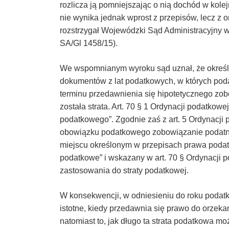
rozlicza ją pomniejszając o nią dochód w kol
nie wynika jednak wprost z przepisów, lecz z 
rozstrzygał Wojewódzki Sąd Administracyjny w G
SA/Gl 1458/15).
We wspomnianym wyroku sąd uznał, że określ
dokumentów z lat podatkowych, w których poda
terminu przedawnienia się hipotetycznego zo
została strata. Art. 70 § 1 Ordynacji podatkow
podatkowego”. Zgodnie zaś z art. 5 Ordynacji
obowiązku podatkowego zobowiązanie podatnik
miejscu określonym w przepisach prawa podatk
podatkowe” i wskazany w art. 70 § Ordynacji 
zastosowania do straty podatkowej.
W konsekwencji, w odniesieniu do roku podatk
istotne, kiedy przedawnia się prawo do orzekani
natomiast to, jak długo ta strata podatkowa 