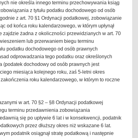
ch nie określa innego terminu przechowywania ksiąg
zobowiązania z tytułu podatku dochodowego od osób
godnie z art. 70 §1 Ordynacji podatkowej, zobowiązanie
ząc od końca roku kalendarzowego, w którym upłynął
ie zajdzie żadna z okoliczności przewidzianych w art. 70
awieszeniem lub przerwaniem biegu terminu
tułu podatku dochodowego od osób prawnych
 zasad odprowadzania tego podatku oraz określonych
ia (podatek dochodowy od osób prawnych jest
ciego miesiąca kolejnego roku, zaś 5-letni okres
 zakończenia roku kalendarzowego, w którym to roczne
zanymi w art. 70 §2 – §8 Ordynacji podatkowej
egu terminu przedawnienia zobowiązania
edawnią się po upływie 6 lat i w konsekwencji, podatnik
atkowych przez dłuższy okres niż wskazane 6 lat.
owym podatnik osiągnął stratę podatkową i następnie