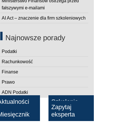
Ministerstwo Finansów ostrzega przed
fałszywymi e-mailami
AI Act – znaczenie dla firm szkoleniowych
Najnowsze porady
Podatki
Rachunkowość
Finanse
Prawo
ADN Podatki
Aktualności
Szkolenia
Zapytaj
Miesięcznik
eksperta