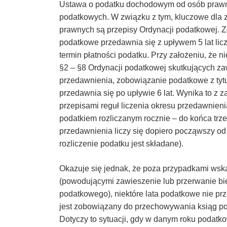
Ustawa o podatku dochodowym od osób prawny
–
podatkowych. W związku z tym, kluczowe dla 
prawnych są przepisy Ordynacji podatkowej. Z
Taxfin.pl
podatkowe przedawnia się z upływem 5 lat lic
termin płatności podatku. Przy założeniu, że n
§2 – §8 Ordynacji podatkowej skutkujących z
przedawnienia, zobowiązanie podatkowe z ty
przedawnia się po upływie 6 lat. Wynika to z
przepisami reguł liczenia okresu przedawnien
podatkiem rozliczanym rocznie – do końca trze
przedawnienia liczy się dopiero począwszy od
rozliczenie podatku jest składane).
Okazuje się jednak, że poza przypadkami wska
(powodującymi zawieszenie lub przerwanie bi
podatkowego), niektóre lata podatkowe nie prz
jest zobowiązany do przechowywania ksiąg pod
Dotyczy to sytuacji, gdy w danym roku podatk