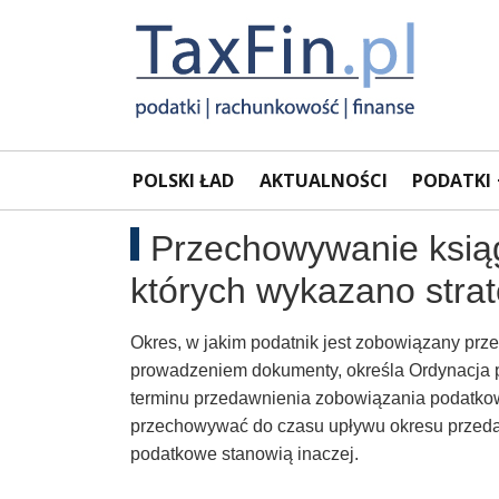
Rachunkowość,
Portal
POLSKI ŁAD
AKTUALNOŚCI
PODATKI
dla
Podatki,
księgowych
Przechowywanie ksiąg
VAT,
których wykazano stra
Orzeczenia
Okres, w jakim podatnik jest zobowiązany prz
NSA
prowadzeniem dokumenty, określa Ordynacja po
terminu przedawnienia zobowiązania podatkowe
i
przechowywać do czasu upływu okresu przed
podatkowe stanowią inaczej.
WSA