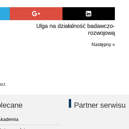
Ulga na działalność badawczo-
rozwojową
Następny »
Naste
post
arz.
lecane
Partner serwisu
kademia