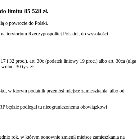
do limitu 85 528 zł.
ślą o powrocie do Polski.
na terytorium Rzeczypospolitej Polskiej, do wysokości
i 32 proc.), art. 30c (podatek liniowy 19 proc.) albo art. 30ca (ulga
olnej 30 tys. zł.
oku, w którym podatnik przeniósł miejsce zamieszkania, albo od
um RP będzie podlegał tu nieograniczonemu obowiązkowi
rednio rok, w którym ponownie zmienił miejsce zamieszkania na