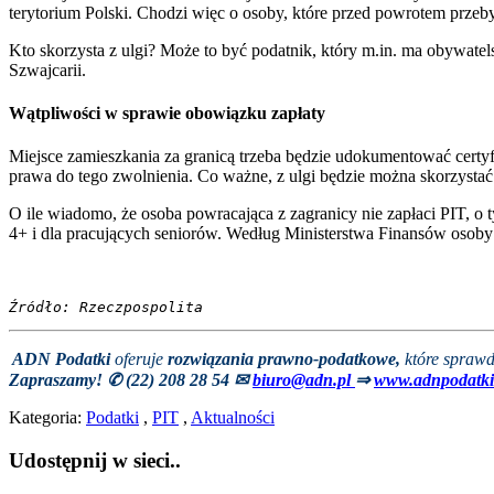
terytorium Polski. Chodzi więc o osoby, które przed powrotem przebywa
Kto skorzysta z ulgi? Może to być podatnik, który m.in. ma obywate
Szwajcarii.
Wątpliwości w sprawie obowiązku zapłaty
Miejsce zamieszkania za granicą trzeba będzie udokumentować cert
prawa do tego zwolnienia. Co ważne, z ulgi będzie można skorzystać t
O ile wiadomo, że osoba powracająca z zagranicy nie zapłaci PIT, o 
4+ i dla pracujących seniorów. Według Ministerstwa Finansów osoby t
Źródło: Rzeczpospolita
ADN Podatki
oferuje
rozwiązania prawno-podatkowe,
które sprawd
Zapraszamy! ✆ (22) 208 28 54
✉
biuro@adn.pl
⇒
www.adnpodatki
Kategoria:
Podatki
,
PIT
,
Aktualności
Udostępnij w sieci..