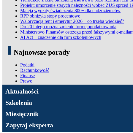
Projekt: umorzenie starych należności wobec ZUS sprzed 1
Maleją wypłaty świadczenia 800+ dla cudzoziemców
RPP obniżyła stopy procentowe
Waloryzacja rent i emerytur 2026 – co trzeba wiedzieć?
Do 20 lutego można zmienić formę opodatkowania
Ministerstwo Finansów ostrzega przed fałszywymi e-mailam
AI Act – znaczenie dla firm szkoleniowych
Najnowsze porady
Podatki
Rachunkowość
Finanse
Prawo
ADN Podatki
Aktualności
Szkolenia
Miesięcznik
Zapytaj eksperta