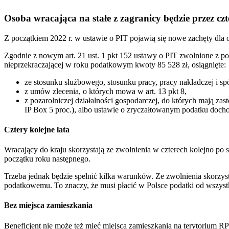
Osoba wracająca na stałe z zagranicy będzie przez czte
Z początkiem 2022 r. w ustawie o PIT pojawią się nowe zachęty dla os
Zgodnie z nowym art. 21 ust. 1 pkt 152 ustawy o PIT zwolnione z po
nieprzekraczającej w roku podatkowym kwoty 85 528 zł, osiągnięte:
ze stosunku służbowego, stosunku pracy, pracy nakładczej i sp
z umów zlecenia, o których mowa w art. 13 pkt 8,
z pozarolniczej działalności gospodarczej, do których mają zas
IP Box 5 proc.), albo ustawie o zryczałtowanym podatku docho
Cztery kolejne lata
Wracający do kraju skorzystają ze zwolnienia w czterech kolejno po 
początku roku następnego.
Trzeba jednak będzie spełnić kilka warunków. Ze zwolnienia skorzys
podatkowemu. To znaczy, że musi płacić w Polsce podatki od wszyst
Bez miejsca zamieszkania
Beneficjent nie może też mieć miejsca zamieszkania na terytorium R