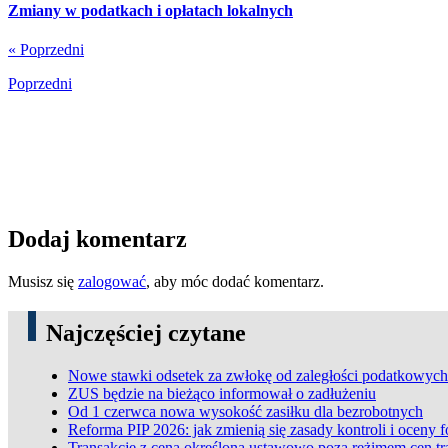
Zmiany w podatkach i opłatach lokalnych
« Poprzedni
Poprzedni
Dodaj komentarz
Musisz się
zalogować
, aby móc dodać komentarz.
Najczęściej czytane
Nowe stawki odsetek za zwłokę od zaległości podatkowych
ZUS będzie na bieżąco informował o zadłużeniu
Od 1 czerwca nowa wysokość zasiłku dla bezrobotnych
Reforma PIP 2026: jak zmienią się zasady kontroli i oceny 
Transakcje z ceną określoną ustawowo poza reżimem cen t