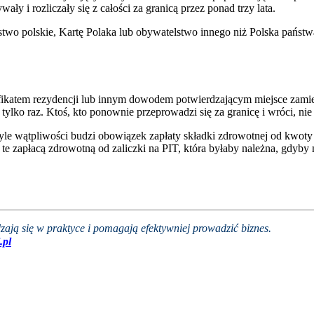
ły i rozliczały się z całości za granicą przez ponad trzy lata.
lstwo polskie, Kartę Polaka lub obywatelstwo innego niż Polska pańs
yfikatem rezydencji lub innym dowodem potwierdzającym miejsce zami
ylko raz. Ktoś, kto ponownie przeprowadzi się za granicę i wróci, nie
tyle wątpliwości budzi obowiązek zapłaty składki zdrowotnej od kwoty
e zapłacą zdrowotną od zaliczki na PIT, która byłaby należna, gdyby 
zają się w praktyce i pomagają efektywniej prowadzić biznes.
.pl