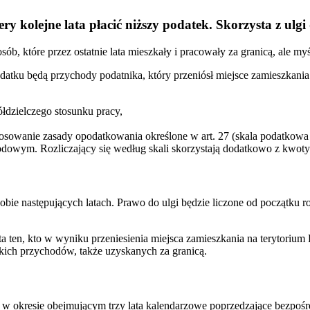
ry kolejne lata płacić niższy podatek. Skorzysta z ulgi 
ób, które przez ostatnie lata mieszkały i pracowały za granicą, ale my
datku będą przychody podatnika, który przeniósł miejsce zamieszkania 
ółdzielczego stosunku pracy,
tosowanie zasady opodatkowania określone w art. 27 (skala podatkowa 17 
dowym. Rozliczający się według skali skorzystają dodatkowo z kwoty w
sobie następujących latach. Prawo do ulgi będzie liczone od początku r
ta ten, kto w wyniku przeniesienia miejsca zamieszkania na terytori
kich przychodów, także uzyskanych za granicą.
P w okresie obejmującym trzy lata kalendarzowe poprzedzające bezpoś