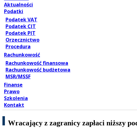
Aktualności
Podatki
Podatek VAT
Podatek CIT
Podatek PIT
Orzecznictwo
Procedura
Rachunkowość
Rachunkowość finansowa
Rachunkowość budżetowa
MSR/MSSF
Finanse
Prawo
Szkolenia
Kontakt
Wracający z zagranicy zapłaci niższy po