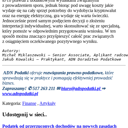
to co prawda z dodatkowymi wydatkami związanymi
z prowadzeniem sporu, jednak biorąc pod uwagę koszty jakie
wydaje się na cały sprzęt potrzebny do wydobycia kryptowalut
oraz na energię elektryczną, gra wydaje się warta świeczki.
Jednocześnie przed samym podjęciem decyzji o złożeniu
interpretacji indywidualnej, warto skonsultować się ze specjalistą,
który pomoże w odpowiednim przygotowaniu wniosku. W ten
sposób można znacząco przyśpieszyć całość prac związanych
z osiągnięciem oczekiwanego pozytywnego wyniku.
Autorzy:
Michał Miklaszewski – Senior Associate, Aplikant radcow
Jakub Kowalski – Praktykant, ADN Doradztwo Podatkowe
ADN Podatki
oferuje
rozwiązania prawno-podatkowe,
które
sprawdzają się w praktyce i pomagają efektywniej prowadzić
biznes.
Zapraszamy! ✆ 517 263 211
✉
biuro@adnpodatki.pl
⇒
www.adnpodatki.pl
Kategoria:
Finanse
,
Artykuły
Udostępnij w sieci..
Podatek od przerzuconych dochodów na nowych zasadach