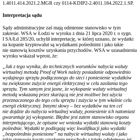
1.4011.414.2021.2.MGR czy 0114-KDIP2-2.4011.184.2022.1.SP.
Interpretacja sądu
Sądy administracyjne zaś mają odmienne stanowisko w tym
zakresie. WSA w Łodzi w wyroku z dnia 21 lipca 2020 r. o sygn.
I SA/Łd 285/20, uchylił interpretację, w której uznano, że wydatki
na kopanie kryptowalut są wydatkami pośrednimi i jako takie
nie stanowią kosztów uzyskania przychodów. WSA w uzasadnieniu
wyroku wskazał wprost, że:
„Jak z tego wynika, do technicznych warunków nabycia waluty
wirtualnej metodą Proof of Work należy posiadanie odpowiednio
wydajnego sprzętu podłączonego do sieci i poniesienie wydatków
na zwiększone zużycie energii elektrycznej w celu zasilania tego
sprzętu. Tym samym jest jasne, że wykopanie waluty wirtualnej
metodą wskazaną przez skarżącą nie jest możliwe bez użycia
przeznaczonego do tego celu sprzętu i zużycia w tym właśnie celu
energii elektrycznej. Innymi słowy – bez wydatków na ten cel
nie dojdzie do nabycia wirtualnej waluty, poniesienie ich natomiast
gwarantuje jej wykopanie. Błędne jest zatem stanowisko organu
interpretującego, że opisane we wniosku wydatki stanowią koszty
pośrednie. Wydatki te podlegają więc kwalifikacji jako wydatki
„bezpośrednio poniesione” na nabycie wirtualnej waluty i jako
takie stanowią koszty uzyskania przychodu z tytułu odpłatnego jej