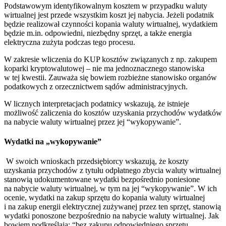
Podstawowym identyfikowalnym kosztem w przypadku waluty
wirtualnej jest przede wszystkim koszt jej nabycia. Jeżeli podatnik
będzie realizował czynności kopania waluty wirtualnej, wydatkiem
będzie m.in. odpowiedni, niezbędny sprzęt, a także energia
elektryczna zużyta podczas tego procesu.
W zakresie wliczenia do KUP kosztów związanych z np. zakupem
koparki kryptowalutowej – nie ma jednoznacznego stanowiska
w tej kwestii. Zauważa się bowiem rozbieżne stanowisko organów
podatkowych z orzecznictwem sądów administracyjnych.
W licznych interpretacjach podatnicy wskazują, że istnieje
możliwość zaliczenia do kosztów uzyskania przychodów wydatków
na nabycie waluty wirtualnej przez jej “wykopywanie”.
Wydatki na „wykopywanie”
W swoich wnioskach przedsiębiorcy wskazują, że koszty
uzyskania przychodów z tytułu odpłatnego zbycia waluty wirtualnej
stanowią udokumentowane wydatki bezpośrednio poniesione
na nabycie waluty wirtualnej, w tym na jej “wykopywanie”. W ich
ocenie, wydatki na zakup sprzętu do kopania waluty wirtualnej
i na zakup energii elektrycznej zużywanej przez ten sprzęt, stanowią
wydatki ponoszone bezpośrednio na nabycie waluty wirtualnej. Jak
bowiem podkreślają: “bez zakupu odpowiedniego sprzętu