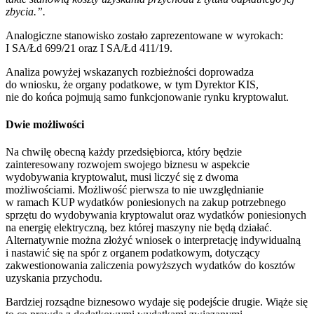
zbycia.”.
Analogiczne stanowisko zostało zaprezentowane w wyrokach:
I SA/Łd 699/21 oraz I SA/Łd 411/19.
Analiza powyżej wskazanych rozbieżności doprowadza
do wniosku, że organy podatkowe, w tym Dyrektor KIS,
nie do końca pojmują samo funkcjonowanie rynku kryptowalut.
Dwie możliwości
Na chwilę obecną każdy przedsiębiorca, który będzie
zainteresowany rozwojem swojego biznesu w aspekcie
wydobywania kryptowalut, musi liczyć się z dwoma
możliwościami. Możliwość pierwsza to nie uwzględnianie
w ramach KUP wydatków poniesionych na zakup potrzebnego
sprzętu do wydobywania kryptowalut oraz wydatków poniesionych
na energię elektryczną, bez której maszyny nie będą działać.
Alternatywnie można złożyć wniosek o interpretację indywidualną
i nastawić się na spór z organem podatkowym, dotyczący
zakwestionowania zaliczenia powyższych wydatków do kosztów
uzyskania przychodu.
Bardziej rozsądne biznesowo wydaje się podejście drugie. Wiąże się