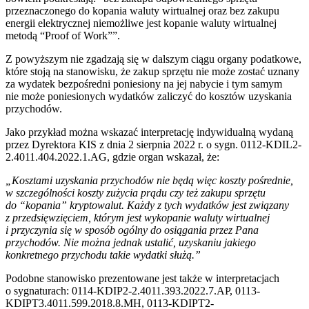
przeznaczonego do kopania waluty wirtualnej oraz bez zakupu
energii elektrycznej niemożliwe jest kopanie waluty wirtualnej
metodą “Proof of Work””.
Z powyższym nie zgadzają się w dalszym ciągu organy podatkowe,
które stoją na stanowisku, że zakup sprzętu nie może zostać uznany
za wydatek bezpośredni poniesiony na jej nabycie i tym samym
nie może poniesionych wydatków zaliczyć do kosztów uzyskania
przychodów.
Jako przykład można wskazać interpretację indywidualną wydaną
przez Dyrektora KIS z dnia 2 sierpnia 2022 r. o sygn. 0112-KDIL2-
2.4011.404.2022.1.AG, gdzie organ wskazał, że:
„Kosztami uzyskania przychodów nie będą więc koszty pośrednie,
w szczególności koszty zużycia prądu czy też zakupu sprzętu
do “kopania” kryptowalut. Każdy z tych wydatków jest związany
z przedsięwzięciem, którym jest wykopanie waluty wirtualnej
i przyczynia się w sposób ogólny do osiągania przez Pana
przychodów. Nie można jednak ustalić, uzyskaniu jakiego
konkretnego przychodu takie wydatki służą.”
Podobne stanowisko prezentowane jest także w interpretacjach
o sygnaturach: 0114-KDIP2-2.4011.393.2022.7.AP, 0113-
KDIPT3.4011.599.2018.8.MH, 0113-KDIPT2-