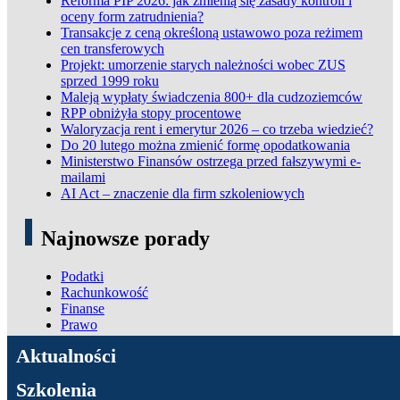
Reforma PIP 2026: jak zmienią się zasady kontroli i
oceny form zatrudnienia?
Transakcje z ceną określoną ustawowo poza reżimem
cen transferowych
Projekt: umorzenie starych należności wobec ZUS
sprzed 1999 roku
Maleją wypłaty świadczenia 800+ dla cudzoziemców
RPP obniżyła stopy procentowe
Waloryzacja rent i emerytur 2026 – co trzeba wiedzieć?
Do 20 lutego można zmienić formę opodatkowania
Ministerstwo Finansów ostrzega przed fałszywymi e-
mailami
AI Act – znaczenie dla firm szkoleniowych
Najnowsze porady
Podatki
Rachunkowość
Finanse
Prawo
ADN Podatki
Aktualności
Szkolenia