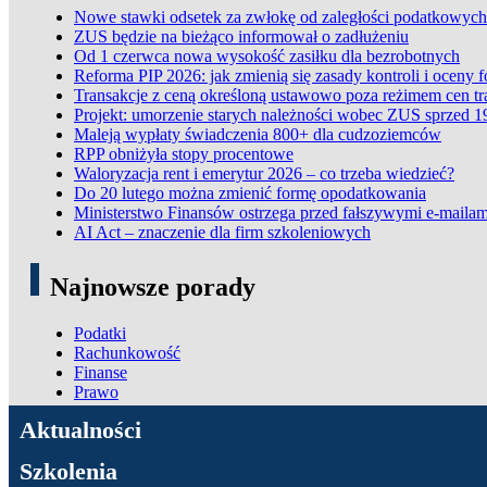
Nowe stawki odsetek za zwłokę od zaległości podatkowych
ZUS będzie na bieżąco informował o zadłużeniu
Od 1 czerwca nowa wysokość zasiłku dla bezrobotnych
Reforma PIP 2026: jak zmienią się zasady kontroli i oceny 
Transakcje z ceną określoną ustawowo poza reżimem cen t
Projekt: umorzenie starych należności wobec ZUS sprzed 1
Maleją wypłaty świadczenia 800+ dla cudzoziemców
RPP obniżyła stopy procentowe
Waloryzacja rent i emerytur 2026 – co trzeba wiedzieć?
Do 20 lutego można zmienić formę opodatkowania
Ministerstwo Finansów ostrzega przed fałszywymi e-mailam
AI Act – znaczenie dla firm szkoleniowych
Najnowsze porady
Podatki
Rachunkowość
Finanse
Prawo
ADN Podatki
Aktualności
Szkolenia