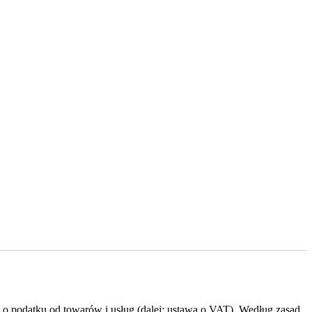
o podatku od towarów i usług (dalej: ustawa o VAT). Według zasad