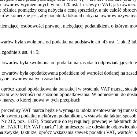
a towarów wymienionych w art. 120 ust. 1 ustawy o VAT, jak równie
żnica pomiędzy ceną nabycia a ceną sprzedaży, a nie całość obrotów
ów konieczne jest, aby podatnik dokonał nabycia towarów używanych,
j niemającej osobowości prawnej, niebędącej podatnikiem, o którym mo
warów była zwolniona od podatku na podstawie art. 43 ust. 1 pkt 2 lub 
godnie z ust. 4 i 5;
h towarów była zwolniona od podatku na zasadach odpowiadających regu
ch towarów była opodatkowana podatkiem od wartości dodanej na zasad
ycie towarów na tych zasadach.
nik oprócz zasad opodatkowania transakcji w systemie VAT marzą, stosu
podziału w zależności od sposobu opodatkowania. W odniesieniu do do
 marży, o której mowa w tych przepisach.
 procedury VAT marża będzie wymagało udokumentowanie tej transakc
awie zwrotu podatku niektórym podatnikom, wystawiania faktur, sposobu
Nr 212, poz. 1337). Stosownie do tej regulacji prawnej w fakturach 
e „FAKTURA VAT marża” lub umieszcza się odesłanie odpowiednio do
a zwykłej fakturze, oprócz wskazania stawek podatku VAT, wartości spr