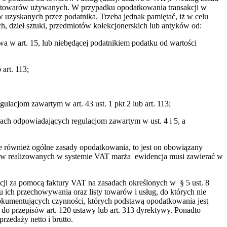
ż towarów używanych. W przypadku opodatkowania transakcji w
 uzyskanych przez podatnika. Trzeba jednak pamiętać, iż w celu
 dzieł sztuki, przedmiotów kolekcjonerskich lub antyków od:
wa w art. 15, lub niebędącej podatnikiem podatku od wartości
art. 113;
lacjom zawartym w art. 43 ust. 1 pkt 2 lub art. 113;
ach odpowiadających regulacjom zawartym w ust. 4 i 5, a
je również ogólne zasady opodatkowania, to jest on obowiązany
staw realizowanych w systemie VAT marża ewidencja musi zawierać w
ji za pomocą faktury VAT na zasadach określonych w § 5 ust. 8
 ich przechowywania oraz listy towarów i usług, do których nie
dokumentujących czynności, których podstawą opodatkowania jest
 przepisów art. 120 ustawy lub art. 313 dyrektywy. Ponadto
zedaży netto i brutto.