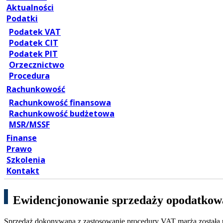
Aktualności
Podatki
Podatek VAT
Podatek CIT
Podatek PIT
Orzecznictwo
Procedura
Rachunkowość
Rachunkowość finansowa
Rachunkowość budżetowa
MSR/MSSF
Finanse
Prawo
Szkolenia
Kontakt
Ewidencjonowanie sprzedaży opodatkow
Sprzedaż dokonywana z zastosowanie procedury VAT marża została u