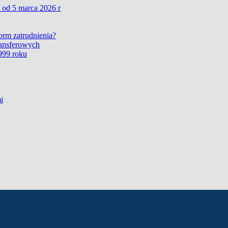
 od 5 marca 2026 r
form zatrudnienia?
ransferowych
999 roku
i