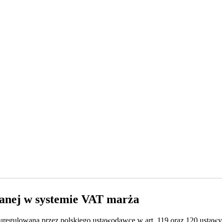
anej w systemie VAT marża
regulowana przez polskiego ustawodawcę w art. 119 oraz 120 ustawy 