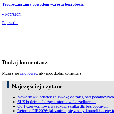
Tegoroczna zima powodem wzrostu bezrobocia
« Poprzedni
Poprzedni
Dodaj komentarz
Musisz się
zalogować
, aby móc dodać komentarz.
Najczęściej czytane
Nowe stawki odsetek za zwłokę od zaległości podatkowych
ZUS będzie na bieżąco informował o zadłużeniu
Od 1 czerwca nowa wysokość zasiłku dla bezrobotnych
Reforma PIP 2026: jak zmienią się zasady kontroli i oceny 