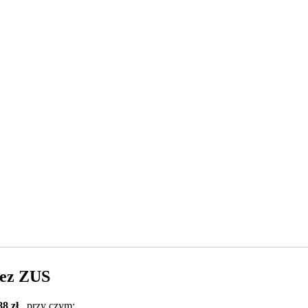
zez ZUS
88 zł
, przy czym: