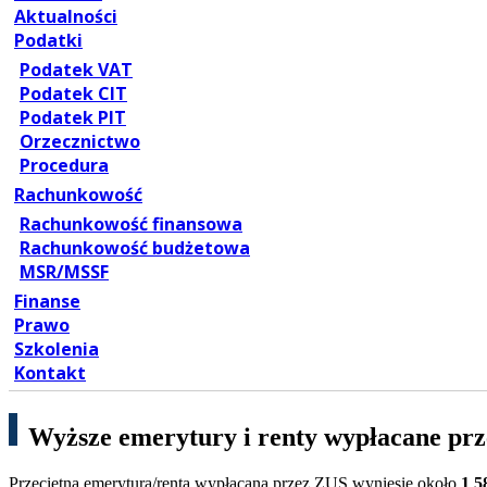
Aktualności
Podatki
Podatek VAT
Podatek CIT
Podatek PIT
Orzecznictwo
Procedura
Rachunkowość
Rachunkowość finansowa
Rachunkowość budżetowa
MSR/MSSF
Finanse
Prawo
Szkolenia
Kontakt
Wyższe emerytury i renty wypłacane pr
Przeciętna emerytura/renta wypłacana przez ZUS wyniesie około
1 5