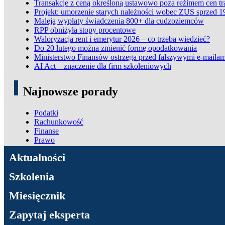
Transakcje z ceną określoną ustawowo poza reżimem cen t
Projekt: umorzenie starych należności wobec ZUS sprzed 1
Maleją wypłaty świadczenia 800+ dla cudzoziemców
RPP obniżyła stopy procentowe
Waloryzacja rent i emerytur 2026 – co trzeba wiedzieć?
Do 20 lutego można zmienić formę opodatkowania
Ministerstwo Finansów ostrzega przed fałszywymi e-mailam
AI Act – znaczenie dla firm szkoleniowych
Najnowsze porady
Podatki
Rachunkowość
Finanse
Prawo
ADN Podatki
Aktualności
Szkolenia
Miesięcznik
Zapytaj eksperta