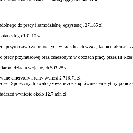
dolnego do pracy i samodzielnej egzystencji 271,65 zł
atanckiego 181,10 zł
owej przymusowo zatrudnianych w kopalniach węgla, kamieniołomach, z
 pracy przymusowej oraz osadzonym w obozach pracy przez III Rzeszę
fiarom działań wojennych 593,28 zł
wane emerytury i renty wynosi 2 716,71 zł.
ieczeń Społecznych zwaloryzowane zostaną również emerytury pomosto
adczeń wyniesie około 12,7 mln zł.