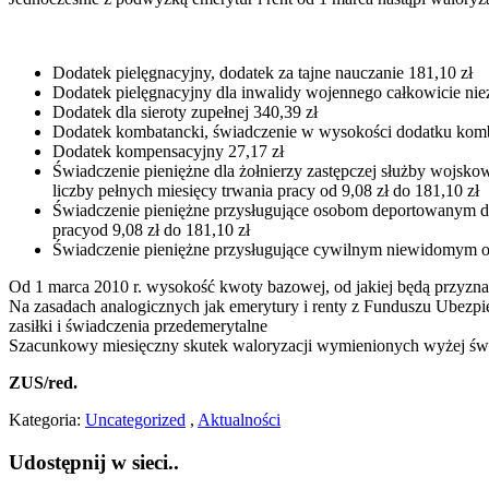
Dodatek pielęgnacyjny, dodatek za tajne nauczanie 181,10 zł
Dodatek pielęgnacyjny dla inwalidy wojennego całkowicie niez
Dodatek dla sieroty zupełnej 340,39 zł
Dodatek kombatancki, świadczenie w wysokości dodatku komb
Dodatek kompensacyjny 27,17 zł
Świadczenie pieniężne dla żołnierzy zastępczej służby wojsk
liczby pełnych miesięcy trwania pracy od 9,08 zł do 181,10 zł
Świadczenie pieniężne przysługujące osobom deportowanym do
pracyod 9,08 zł do 181,10 zł
Świadczenie pieniężne przysługujące cywilnym niewidomym o
Od 1 marca 2010 r. wysokość kwoty bazowej, od jakiej będą przyzna
Na zasadach analogicznych jak emerytury i renty z Funduszu Ubezp
zasiłki i świadczenia przedemerytalne
Szacunkowy miesięczny skutek waloryzacji wymienionych wyżej świ
ZUS/red.
Kategoria:
Uncategorized
,
Aktualności
Udostępnij w sieci..