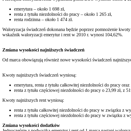
emerytura – około 1 698 zł,
renta z tytułu niezdolności do pracy – około 1 265 zł,
renta rodzinna – około 1 474 zł.
Waloryzacja świadczeń dokonana będzie poprzez pomnożenie kwoty eme
wskaźnik waloryzacji emerytur i rent w 2010 r. wynosi 104,62%.
Zmiana wysokości najniższych świadczeń
Od marca obowiązują również nowe wysokości świadczeń najniższyc
Kwoty najniższych świadczeń wyniosą:
emerytura, renta z tytułu całkowitej niezdolności do pracy oraz 
renta z tytułu częściowej niezdolności do pracy o 23,99 zł, z 51
Kwoty najniższych rent wyniosą:
renta z tytułu całkowitej niezdolności do pracy w związku z 
renta z tytułu częściowej niezdolności do pracy w związku z 
Zmiana wysokości dodatków
Jednocześnie z podwyżką emerytur i rent od 1 marca nastąpi walor