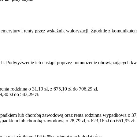
rytury i renty przez wskaźnik waloryzacji. Zgodnie z komunikatem Mi
h. Podwyższenie ich nastąpi poprzez pomnożenie obowiązujących kwo
renta rodzinna o 31,19 zł, z 675,10 zł do 706,29 zł,
9,30 zł do 543,29 zł.
wypadkiem lub chorobą zawodową oraz renta rodzinna wypadkowa o 37,43
wypadkiem lub chorobą zawodową o 28,79 zł, z 623,16 zł do 651,95 zł.
yzacja wskaźnikiem 104,62% następujących dodatków: