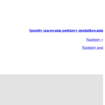
Sposoby szacowania podstawy opodatkowania
Następny »
Nastepny post