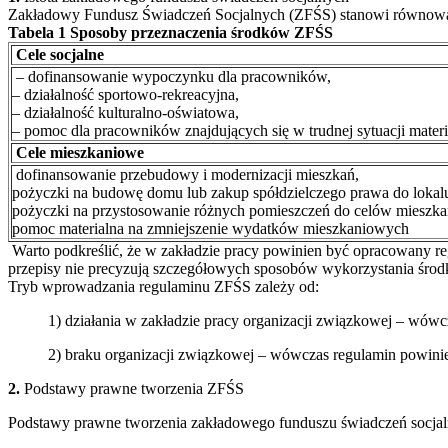
Zakładowy Fundusz Świadczeń Socjalnych (ZFŚS) stanowi równowarto
Tabela 1 Sposoby przeznaczenia środków ZFŚS
Cele socjalne
– dofinansowanie wypoczynku dla pracowników,
– działalność sportowo-rekreacyjna,
– działalność kulturalno-oświatowa,
– pomoc dla pracowników znajdujących się w trudnej sytuacji mate
Cele mieszkaniowe
dofinansowanie przebudowy i modernizacji mieszkań,
pożyczki na budowę domu lub zakup spółdzielczego prawa do lokal
pożyczki na przystosowanie różnych pomieszczeń do celów mieszk
pomoc materialna na zmniejszenie wydatków mieszkaniowych
Warto podkreślić, że w zakładzie pracy powinien być opracowany r
przepisy nie precyzują szczegółowych sposobów wykorzystania środków
Tryb wprowadzania regulaminu ZFŚS zależy od:
1) działania w zakładzie pracy organizacji związkowej – wów
2) braku organizacji związkowej – wówczas regulamin powini
2.
Podstawy prawne tworzenia ZFŚS
Podstawy prawne tworzenia zakładowego funduszu świadczeń socjal