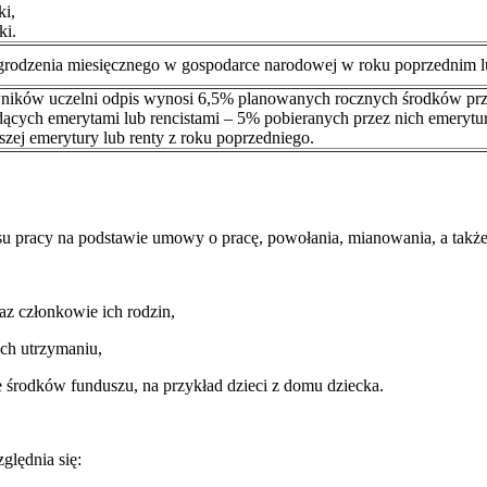
ki,
ki.
odzenia miesięcznego w gospodarce narodowej w roku poprzednim lub
wników uczelni odpis wynosi 6,5% planowanych rocznych środków pr
dących emerytami lub rencistami – 5% pobieranych przez nich emerytu
zej emerytury lub renty z roku poprzedniego.
u pracy na podstawie umowy o pracę, powołania, mianowania, a także
az członkowie ich rodzin,
ich utrzymaniu,
e środków funduszu, na przykład dzieci z domu dziecka.
ględnia się: