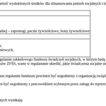
ść wydzielonych środków dla sfinansowania potrzeb socjalnych i mie
rialnej – zapomogi, paczki żywnościowe, bony żywnościowe
u,
aniowych,
egulamin zakładowego funduszu świadczeń socjalnych, w którym będą
 ZFŚS, warto w regulaminie określić, jakie świadczenia socjalne mają
czas regulamin funduszu powinien być uzgodniony z organizacją zwią
en być uzgodniony z pracownikiem wybranym przez załogę do reprezen
nych wynikają: