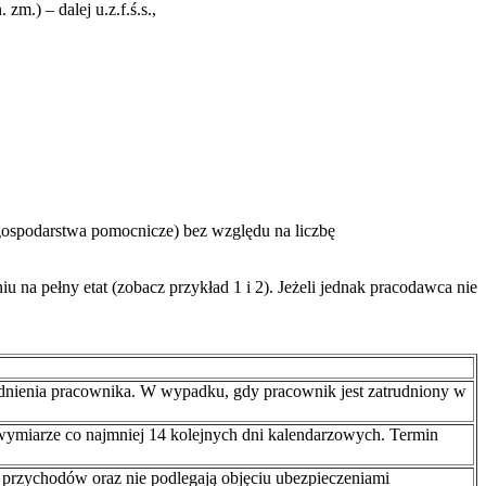
m.) – dalej u.z.f.ś.s.,
gospodarstwa pomocnicze) bez względu na liczbę
na pełny etat (zobacz przykład 1 i 2). Jeżeli jednak pracodawca nie
nienia pracownika. W wypadku, gdy pracownik jest zatrudniony w
ymiarze co najmniej 14 kolejnych dni kalendarzowych. Termin
 przychodów oraz nie podlegają objęciu ubezpieczeniami