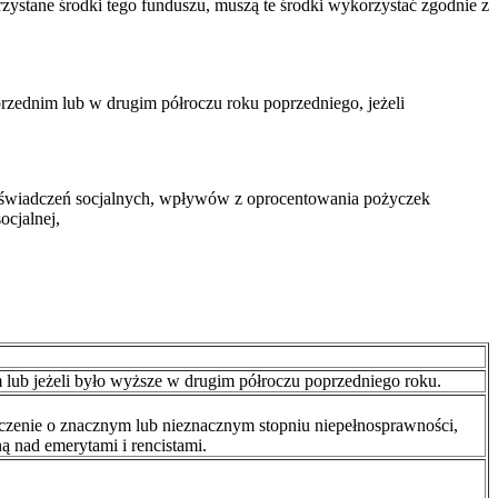
zystane środki tego funduszu, muszą te środki wykorzystać zgodnie z
zednim lub w drugim półroczu roku poprzedniego, jeżeli
u świadczeń socjalnych, wpływów z oprocentowania pożyczek
ocjalnej,
ub jeżeli było wyższe w drugim półroczu poprzedniego roku.
czenie o znacznym lub nieznacznym stopniu niepełnosprawności,
 nad emerytami i rencistami.