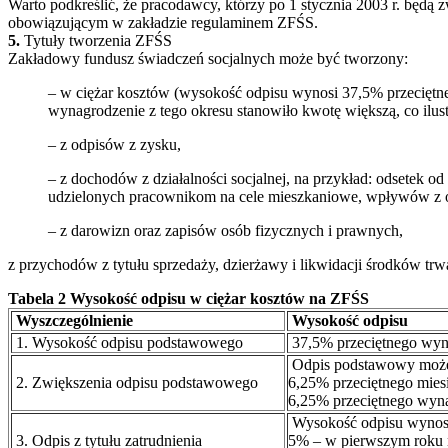
Warto podkreślić, że pracodawcy, którzy po 1 stycznia 2003 r. będą
obowiązującym w zakładzie regulaminem ZFŚS.
5.
Tytuły tworzenia ZFŚS
Zakładowy fundusz świadczeń socjalnych może być tworzony:
– w ciężar kosztów (wysokość odpisu wynosi 37,5% przeciętn
wynagrodzenie z tego okresu stanowiło kwotę większą, co ilustr
– z odpisów z zysku,
– z dochodów z działalności socjalnej, na przykład: odsete
udzielonych pracownikom na cele mieszkaniowe, wpływów z opła
– z darowizn oraz zapisów osób fizycznych i prawnych,
z przychodów z tytułu sprzedaży, dzierżawy i likwidacji środków trwa
Tabela 2 Wysokość odpisu w ciężar kosztów na ZFŚS
Wyszczególnienie
Wysokość odpisu
1. Wysokość odpisu podstawowego
37,5% przeciętnego wyna
Odpis podstawowy może
2. Zwiększenia odpisu podstawowego
6,25% przeciętnego mies
6,25% przeciętnego wyna
Wysokość odpisu wynos
3. Odpis z tytułu zatrudnienia
5% – w pierwszym roku 