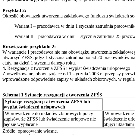
Przykład 2:
Określić obowiązek utworzenia zakładowego funduszu świadczeń socj
Wariant I – pracodawca w dniu 1 stycznia zatrudnia pracownik
Wariant II – pracodawca w dniu 1 stycznia zatrudnia 25 prac
Rozwiązanie przykładu 2:
W wariancie I pracodawca nie ma obowiązku utworzenia zakładowego
utworzyć ZFŚS, gdyż 1 stycznia zatrudnia ponad 20 pracowników na p
etaty, na dzień 1 stycznia danego roku.
4.
Rezygnacja z tworzenia ZFŚS i wypłat świadczenia urlopowego
Znowelizowane, obowiązujące od 1 stycznia 2003 r., przepisy przew
wprowadzone odpowiednie zapisy w układach zbiorowych, w regulami
Schemat 1 Sytuacje rezygnacji z tworzenia ZFŚS
Sytuacje rezygnacji z tworzenia ZFŚS lub
wypłat świadczeń urlopowych
Wprowadzenie do układów zbiorowych pracy
Wprowadzenie d
zapisów, że ZFŚS lub świadczenie urlopowe nie
świadczenie url
będzie wypłacane
objęci układami
Źródło: opracowanie własne.