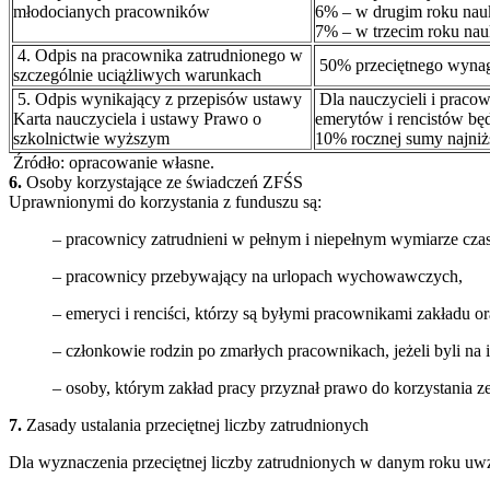
młodocianych pracowników
6% – w drugim roku nau
7% – w trzecim roku nau
4. Odpis na pracownika zatrudnionego w
50% przeciętnego wynagr
szczególnie uciążliwych warunkach
5. Odpis wynikający z przepisów ustawy
Dla nauczycieli i praco
Karta nauczyciela i ustawy Prawo o
emerytów i rencistów bę
szkolnictwie wyższym
10% rocznej sumy najniżs
Źródło: opracowanie własne.
6.
Osoby korzystające ze świadczeń ZFŚS
Uprawnionymi do korzystania z funduszu są:
– pracownicy zatrudnieni w pełnym i niepełnym wymiarze czas
– pracownicy przebywający na urlopach wychowawczych,
– emeryci i renciści, którzy są byłymi pracownikami zakładu or
– członkowie rodzin po zmarłych pracownikach, jeżeli byli na 
– osoby, którym zakład pracy przyznał prawo do korzystania z
7.
Zasady ustalania przeciętnej liczby zatrudnionych
Dla wyznaczenia przeciętnej liczby zatrudnionych w danym roku uwz