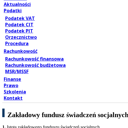
Aktualności
Podatki
Podatek VAT
Podatek CIT
Podatek PIT
Orzecznictwo
Procedura
Rachunkowość
Rachunkowość finansowa
Rachunkowość budżetowa
MSR/MSSF
Finanse
Prawo
Szkolenia
Kontakt
Zakładowy fundusz świadczeń socjalnyc
1.
Istota zakładowego funduszu świadczeń socjalnych