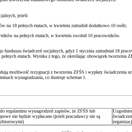
alnych, jeżeli:
ów na 18 pełnych etatach, w kwietniu zatrudnił dodatkowo 10 osób;
owników na pełnych etatach, w kwietniu zwolnił 10 pracowników.
 funduszu świadczeń socjalnych, gdyż 1 stycznia zatrudniał 18 prac
ełnych etatach. Wynika z tego, że określając obowiązek tworzenia ZFŚ
idują możliwość rezygnacji z tworzenia ZFŚS i wypłaty świadczenia u
nach wynagradzania, co ilustruje schemat 1.
o regulaminu wynagrodzeń zapisów, że ZFŚS lub
Uzgodnien
opowe nie będzie wypłacane (jeżeli pracodawcy nie są
świadczen
 zbiorowymi)
organizac