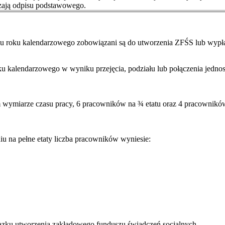
czają odpisu podstawowego.
gu roku kalendarzowego zobowiązani są do utworzenia ZFŚS lub wypł
e roku kalendarzowego w wyniku przejęcia, podziału lub połączenia je
 wymiarze czasu pracy, 6 pracowników na ¾ etatu oraz 4 pracownikó
iu na pełne etaty liczba pracowników wyniesie:
ązku utworzenia zakładowego funduszu świadczeń socjalnych.