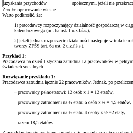
uzyskania przychodów
społecznymi, jeżeli nie przekra
Źródło: opracowanie własne.
Warto podkreślić, że:
1) pracodawcy rozpoczynający działalność gospodarczą w cią
kalendarzowego (art. 6a ust. 1 u.z.f.ś.s.),
2) jeżeli jednak rozpoczęcie działalności następuje w trakci
tworzy ZFŚS (art. 6a ust. 2 u.z.f.ś.s.).
Przykład 1:
Pracodawca na dzień 1 stycznia zatrudnia 12 pracowników w pełnym
świadczeń socjalnych.
Rozwiązanie przykładu 1:
Pracodawca zatrudnia łącznie 22 pracowników. Jednak, po przeliczen
– pracownicy pełnoetatowi: 12 osób x 1 = 12 etatów,
– pracownicy zatrudnieni na ¾ etatu: 6 osób x ¾ = 4,5 etatów,
– pracownicy zatrudnieni na ½ etatu: 4 osoby x ½ =2 etaty,
– razem 18,5 etatów.
Z przedstawionego wyliczenia wynika, że pracodawca nie ma obowi