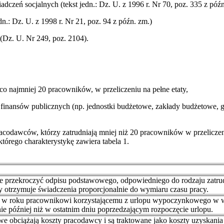
zeń socjalnych (tekst jedn.: Dz. U. z 1996 r. Nr 70, poz. 335 z późn. z
n.: Dz. U. z 1998 r. Nr 21, poz. 94 z późn. zm.)
 (Dz. U. Nr 249, poz. 2104).
 co najmniej 20 pracowników, w przeliczeniu na pełne etaty,
 finansów publicznych (np. jednostki budżetowe, zakłady budżetowe, 
codawców, którzy zatrudniają mniej niż 20 pracowników w przeliczeniu 
órego charakterystykę zawiera tabela 1.
 przekroczyć odpisu podstawowego, odpowiedniego do rodzaju zatrud
 otrzymuje świadczenia proporcjonalnie do wymiaru czasu pracy.
z w roku pracownikowi korzystającemu z urlopu wypoczynkowego w w
ie później niż w ostatnim dniu poprzedzającym rozpoczęcie urlopu.
 obciążają koszty pracodawcy i są traktowane jako koszty uzyskania