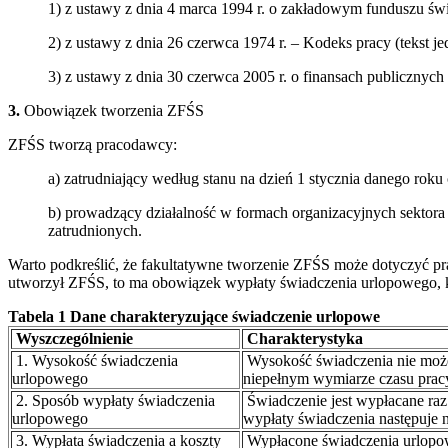
1) z ustawy z dnia 4 marca 1994 r. o zakładowym funduszu świadc
2) z ustawy z dnia 26 czerwca 1974 r. – Kodeks pracy (tekst jed
3) z ustawy z dnia 30 czerwca 2005 r. o finansach publicznych
3.
Obowiązek tworzenia ZFŚS
ZFŚS tworzą pracodawcy:
a) zatrudniający według stanu na dzień 1 stycznia danego roku
b) prowadzący działalność w formach organizacyjnych sektora
zatrudnionych.
Warto podkreślić, że fakultatywne tworzenie ZFŚS może dotyczyć pra
utworzył ZFŚS, to ma obowiązek wypłaty świadczenia urlopowego, kt
Tabela 1 Dane charakteryzujące świadczenie urlopowe
Wyszczególnienie
Charakterystyka
1. Wysokość świadczenia
Wysokość świadczenia nie może
urlopowego
niepełnym wymiarze czasu pracy
2. Sposób wypłaty świadczenia
Świadczenie jest wypłacane ra
urlopowego
wypłaty świadczenia następuje n
3. Wypłata świadczenia a koszty
Wypłacone świadczenia urlopowe