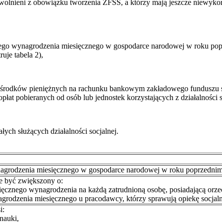
 zwolnieni z obowiązku tworzenia ZFŚS, a którzy mają jeszcze niewykor
ego wynagrodzenia miesięcznego w gospodarce narodowej w roku popr
uje tabela 2),
k od środków pieniężnych na rachunku bankowym zakładowego fundusz
t pobieranych od osób lub jednostek korzystających z działalności s
łych służących działalności socjalnej.
grodzenia miesięcznego w gospodarce narodowej w roku poprzednim l
 być zwiększony o:
ięcznego wynagrodzenia na każdą zatrudnioną osobę, posiadającą orze
grodzenia miesięcznego u pracodawcy, którzy sprawują opiekę socjalną
i:
nauki,