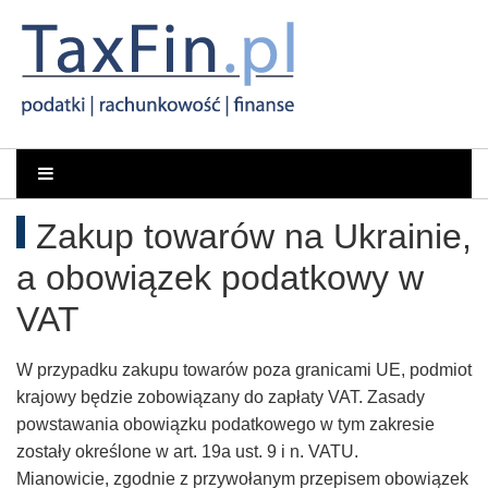
Rachunkowość,
Portal
dla
Podatki,
Zakup towarów na Ukrainie,
księgowych
VAT,
a obowiązek podatkowy w
Orzeczenia
VAT
NSA
W przypadku zakupu towarów poza granicami UE, podmiot
krajowy będzie zobowiązany do zapłaty VAT. Zasady
i
powstawania obowiązku podatkowego w tym zakresie
zostały określone w art. 19a ust. 9 i n. VATU.
WSA
Mianowicie, zgodnie z przywołanym przepisem obowiązek