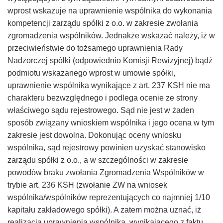
wprost wskazuje na uprawnienie wspólnika do wykonania
kompetencji zarządu spółki z o.o. w zakresie zwołania
zgromadzenia wspólników. Jednakże wskazać należy, iż w
przeciwieństwie do tożsamego uprawnienia Rady
Nadzorczej spółki (odpowiednio Komisji Rewizyjnej) bądź
podmiotu wskazanego wprost w umowie spółki,
uprawnienie wspólnika wynikające z art. 237 KSH nie ma
charakteru bezwzględnego i podlega ocenie ze strony
właściwego sądu rejestrowego. Sąd nie jest w żaden
sposób związany wnioskiem wspólnika i jego ocena w tym
zakresie jest dowolna. Dokonując oceny wniosku
wspólnika, sąd rejestrowy powinien uzyskać stanowisko
zarządu spółki z o.o., a w szczególności w zakresie
powodów braku zwołania Zgromadzenia Wspólników w
trybie art. 236 KSH (zwołanie ZW na wniosek
wspólnika/wspólników reprezentujących co najmniej 1/10
kapitału zakładowego spółki). A zatem można uznać, iż
realizacja uprawnienia wspólnika, wynikającego z faktu