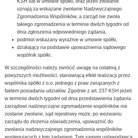
Taxfin.pl
KSH lub w umowie spółki, oraz jeżeli zwołanie
uznają za wskazane zwołanie Nadzwyczajnego
Zgromadzenia Wspólników, a zarząd nie zwoła
takiego zgromadzenia w terminie dwóch tygodni od
dnia zgłoszenia odpowiedniego żądania,
podmiot wskazany wyraźnie w umowie spółki,
działający na podstawie upoważnienia sądowego
wspólnik spółki.
W szczególności należy zwrócić uwagę na ostatnią z
powyższych możliwości, stanowiącą efekt realizacji przez
wspólnika spółki z o.o. jednego z praw związanych z
faktem posiadania udziałów. Zgodnie z art. 237 KSH jeżeli
w terminie dwóch tygodni od dnia przedstawienia żądania
zarządowi nadzwyczajne zgromadzenie wspólników nie
zostanie zwołane, sąd rejestrowy może, po wezwaniu
zarządu do złożenia oświadczenia, upoważnić do
zwołania nadzwyczajnego zgromadzenia wspólników
występujących z tym żądaniem. Tym samym ustawodawca