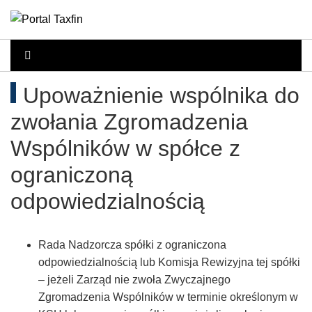
Rachunkowość,
Portal
dla
Podatki,
Upoważnienie wspólnika do
księgowych
VAT,
zwołania Zgromadzenia
Orzeczenia
Wspólników w spółce z
ograniczoną
NSA
odpowiedzialnością
i
WSA
Rada Nadzorcza spółki z ograniczona
odpowiedzialnością lub Komisja Rewizyjna tej spółki
–
– jeżeli Zarząd nie zwoła Zwyczajnego
Zgromadzenia Wspólników w terminie określonym w