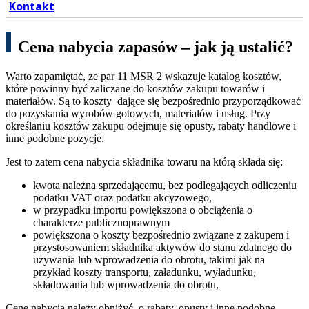
Kontakt
Cena nabycia zapasów – jak ją ustalić?
Warto zapamiętać, ze par 11 MSR 2 wskazuje katalog kosztów,
które powinny być zaliczane do kosztów zakupu towarów i
materiałów. Są to koszty dające się bezpośrednio przyporządkować
do pozyskania wyrobów gotowych, materiałów i usług. Przy
określaniu kosztów zakupu odejmuje się opusty, rabaty handlowe i
inne podobne pozycje.
Jest to zatem cena nabycia składnika towaru na którą składa się:
kwota należna sprzedającemu, bez podlegających odliczeniu
podatku VAT oraz podatku akcyzowego,
w przypadku importu powiększona o obciążenia o
charakterze publicznoprawnym
powiększona o koszty bezpośrednio związane z zakupem i
przystosowaniem składnika aktywów do stanu zdatnego do
używania lub wprowadzenia do obrotu, takimi jak na
przykład koszty transportu, załadunku, wyładunku,
składowania lub wprowadzenia do obrotu,
Cenę nabycia należy obniżyć o rabaty, opusty i inne podobne