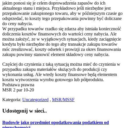
jakim ponosi się je celem doprowadzenia zapasów do ich
aktualnego stanu i miejsca. Przykładowo jeśli niezbędne jest
przepakowanie zakupionego towaru, aby w późniejszym czasie go
odsprzedać, to koszty tego przepakowania powinny być doliczane
do ceny nabycia.
W przypadku towarów rzadko się zdarza aby istniała konieczność
doliczenia kosztów finansowych do wartości ceny nabycia. Ale
można założyć, ze w wyjątkowych sytuacjach, kiedy zaciągnięcie
kredytu było niezbędne do tego aby transakcje zakupu towarów
móc zrealizować, koszty odsetek i prowizji za okres finansowania
zakupu powinny stanowić element składowy ceny nabycia.
Częściej do czynienia z taką sytuacją można mieć do czynienia w
przypadku zakupu materiałów służących do produkcji czy
wykonania usług. Ale wtedy koszty finansowe będą elementem
kosztu wytworzenia wyrobu gotowego lub półproduktu.
Podstawa prawna
MSR 2 par 10-20
Kategoria:
Uncategorized
,
MSR/MSSF
Udostępnij w sieci..
Budowle jako przedmiot opodatkowania podatkiem od
nieruchomości