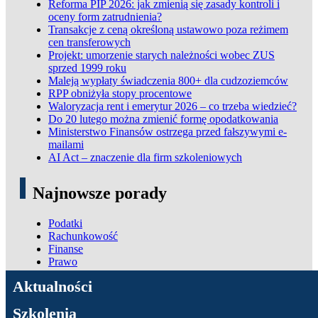
Reforma PIP 2026: jak zmienią się zasady kontroli i
oceny form zatrudnienia?
Transakcje z ceną określoną ustawowo poza reżimem
cen transferowych
Projekt: umorzenie starych należności wobec ZUS
sprzed 1999 roku
Maleją wypłaty świadczenia 800+ dla cudzoziemców
RPP obniżyła stopy procentowe
Waloryzacja rent i emerytur 2026 – co trzeba wiedzieć?
Do 20 lutego można zmienić formę opodatkowania
Ministerstwo Finansów ostrzega przed fałszywymi e-
mailami
AI Act – znaczenie dla firm szkoleniowych
Najnowsze porady
Podatki
Rachunkowość
Finanse
Prawo
ADN Podatki
Aktualności
Szkolenia