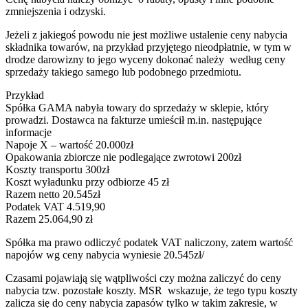
zmniejszenia i odzyski.
Jeżeli z jakiegoś powodu nie jest możliwe ustalenie ceny nabycia
składnika towarów, na przykład przyjętego nieodpłatnie, w tym w
drodze darowizny to jego wyceny dokonać należy według ceny
sprzedaży takiego samego lub podobnego przedmiotu.
Przykład
Spółka GAMA nabyła towary do sprzedaży w sklepie, który
prowadzi. Dostawca na fakturze umieścił m.in. następujące
informacje
Napoje X – wartość 20.000zł
Opakowania zbiorcze nie podlegające zwrotowi 200zł
Koszty transportu 300zł
Koszt wyładunku przy odbiorze 45 zł
Razem netto 20.545zł
Podatek VAT 4.519,90
Razem 25.064,90 zł
Spółka ma prawo odliczyć podatek VAT naliczony, zatem wartość
napojów wg ceny nabycia wyniesie 20.545zł/
Czasami pojawiają się wątpliwości czy można zaliczyć do ceny
nabycia tzw. pozostałe koszty. MSR wskazuje, że tego typu koszty
zalicza się do ceny nabycia zapasów tylko w takim zakresie, w