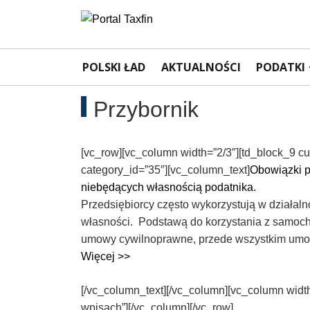
Rachunkowość,
Portal
dla
POLSKI ŁAD
AKTUALNOŚCI
PODATKI
Podatki,
księgowych
VAT,
Przybornik
Orzeczenia
[vc_row][vc_column width=”2/3″][td_block_9 cu
NSA
category_id=”35″][vc_column_text]
Obowiązki 
niebędących własnością podatnika.
i
Przedsiębiorcy często wykorzystują w działaln
własności. Podstawą do korzystania z samoch
WSA
umowy cywilnoprawne, przede wszystkim umo
Więcej >>
–
[/vc_column_text][/vc_column][vc_column widt
wpisach”][/vc_column][/vc_row]