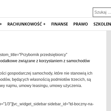
Search
for:
RACHUNKOWOŚĆ
FINANSE
PRAWO
SZKOLEN
stom_title=”Przybornik przedsiębiorcy”
podatkowe związane z korzystaniem z samochodów
ości gospodarczej samochody, które nie stanowią ich
odów, będących własnością podmiotów trzecich, są
wy najmu, umowy leasingu, umowy użyczenia.
h=”1/3″][vc_widget_sidebar sidebar_id=”td-boczny-na-