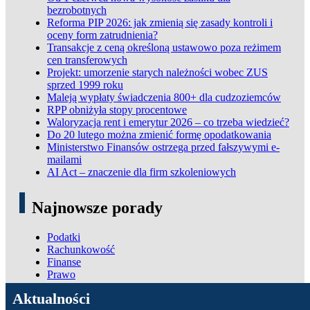
bezrobotnych
Reforma PIP 2026: jak zmienią się zasady kontroli i
oceny form zatrudnienia?
Transakcje z ceną określoną ustawowo poza reżimem
cen transferowych
Projekt: umorzenie starych należności wobec ZUS
sprzed 1999 roku
Maleją wypłaty świadczenia 800+ dla cudzoziemców
RPP obniżyła stopy procentowe
Waloryzacja rent i emerytur 2026 – co trzeba wiedzieć?
Do 20 lutego można zmienić formę opodatkowania
Ministerstwo Finansów ostrzega przed fałszywymi e-
mailami
AI Act – znaczenie dla firm szkoleniowych
Najnowsze porady
Podatki
Rachunkowość
Finanse
Prawo
ADN Podatki
Aktualności