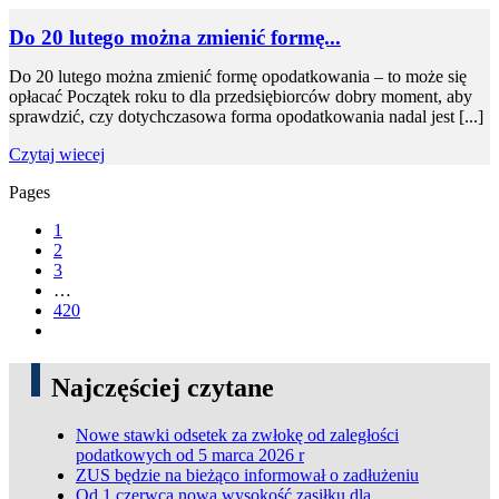
Do 20 lutego można zmienić formę...
Do 20 lutego można zmienić formę opodatkowania – to może się
opłacać Początek roku to dla przedsiębiorców dobry moment, aby
sprawdzić, czy dotychczasowa forma opodatkowania nadal jest [...]
Czytaj wiecej
Pages
1
2
3
…
420
Najczęściej czytane
Nowe stawki odsetek za zwłokę od zaległości
podatkowych od 5 marca 2026 r
ZUS będzie na bieżąco informował o zadłużeniu
Od 1 czerwca nowa wysokość zasiłku dla