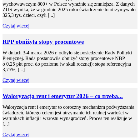
wychowawczym 800+ w Polsce wyraźnie się zmniejsza. Z danych
ZUS wynika, że w grudniu 2025 roku świadczenie to otrzymywało
325,3 tys. dzieci, czyli [...]
Czytaj wiecej
RPP obniżyła stopy procentowe
W dniach 3-4 marca 2026 r. odbyło się posiedzenie Rady Polityki
Pieniężnej. Rada postanowiła obniżyć stopy procentowe NBP
o 0,25 pkt proc. do poziomu (w skali rocznej): stopa referencyjna
3,75%, [...]
Czytaj wiecej
Waloryzacja rent i emerytur 2026 – co trzeba...
Waloryzacja rent i emerytur to coroczny mechanizm podwyższania
świadczeń, którego celem jest utrzymanie ich realnej wartości w
warunkach inflacji i wzrostu wynagrodzeń. Proces ten realizuje w
[...]
Czytaj wiecej