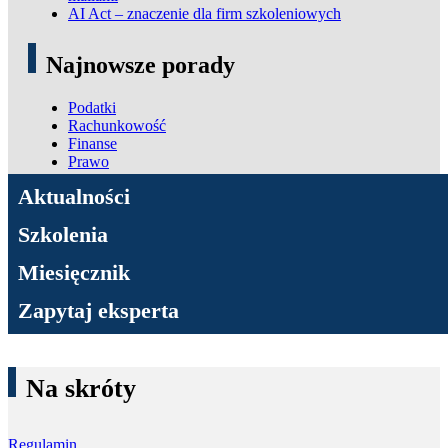
AI Act – znaczenie dla firm szkoleniowych
Najnowsze porady
Podatki
Rachunkowość
Finanse
Prawo
ADN Podatki
Aktualności
Szkolenia
Miesięcznik
Zapytaj eksperta
Na skróty
Regulamin