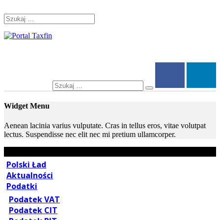
Skip
Skip
to
to
Szukaj:
navigation
content
Rachunkowość,
Portal
dla
Podatki,
księgowych
VAT,
Search
Szukaj
for:
Orzeczenia
Widget Menu
NSA
Aenean lacinia varius vulputate. Cras in tellus eros, vitae volutpat
lectus. Suspendisse nec elit nec mi pretium ullamcorper.
i
WSA
Polski Ład
–
Aktualności
Podatki
Taxfin.pl
Podatek VAT
Podatek CIT