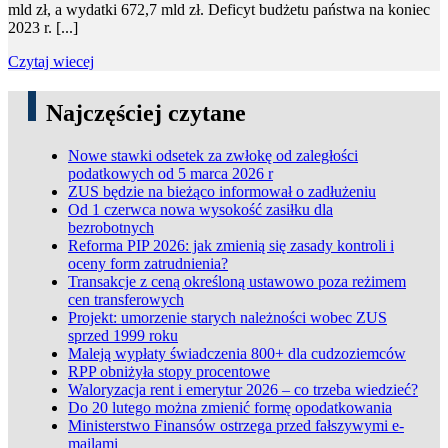
mld zł, a wydatki 672,7 mld zł. Deficyt budżetu państwa na koniec
2023 r. [...]
Czytaj wiecej
Pages
Najczęściej czytane
Nowe stawki odsetek za zwłokę od zaległości
podatkowych od 5 marca 2026 r
ZUS będzie na bieżąco informował o zadłużeniu
Od 1 czerwca nowa wysokość zasiłku dla
bezrobotnych
Reforma PIP 2026: jak zmienią się zasady kontroli i
oceny form zatrudnienia?
Transakcje z ceną określoną ustawowo poza reżimem
cen transferowych
Projekt: umorzenie starych należności wobec ZUS
sprzed 1999 roku
Maleją wypłaty świadczenia 800+ dla cudzoziemców
RPP obniżyła stopy procentowe
Waloryzacja rent i emerytur 2026 – co trzeba wiedzieć?
Do 20 lutego można zmienić formę opodatkowania
Ministerstwo Finansów ostrzega przed fałszywymi e-
mailami